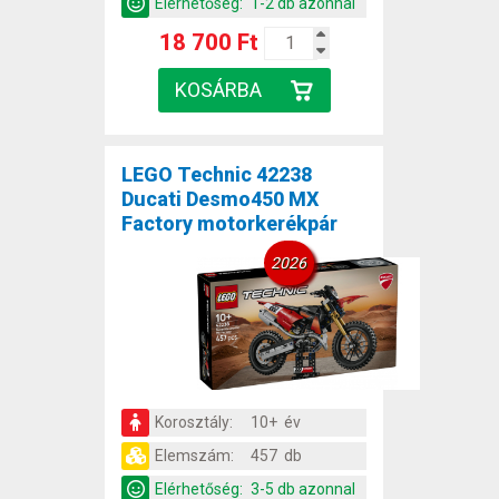
Elérhetőség:
1-2 db azonnal
18 700 Ft
LEGO Technic 42238
Ducati Desmo450 MX
Factory motorkerékpár
2026
Korosztály:
10+ év
Elemszám:
457 db
Elérhetőség:
3-5 db azonnal