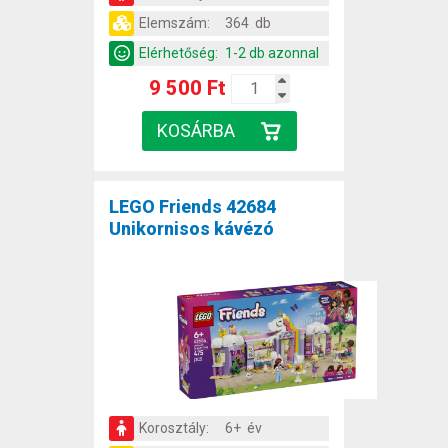
Elemszám:
364 db
Elérhetőség:
1-2 db azonnal
9 500 Ft
LEGO Friends 42684
Unikornisos kávézó
Korosztály:
6+ év