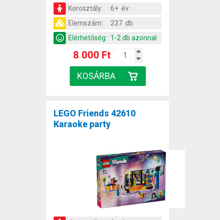
Korosztály:
6+ év
Elemszám:
237 db
Elérhetőség:
1-2 db azonnal
8 000 Ft
LEGO Friends 42610
Karaoke party