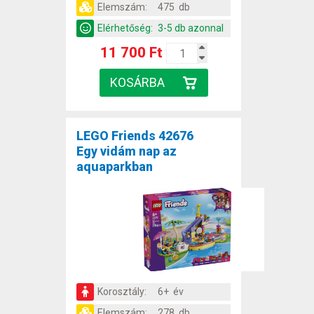
Elemszám:
475 db
Elérhetőség:
3-5 db azonnal
11 700 Ft
LEGO Friends 42676
Egy vidám nap az
aquaparkban
Korosztály:
6+ év
Elemszám:
278 db