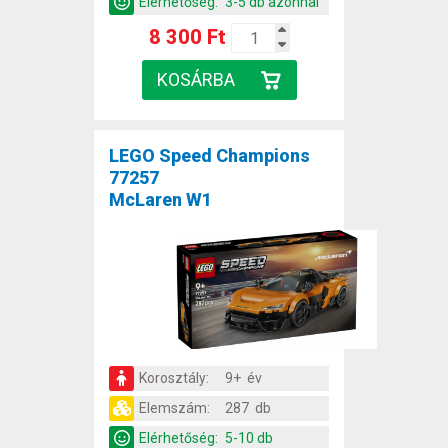
Elérhetőség:
3-5 db azonnal
8 300 Ft
LEGO Speed Champions
77257
McLaren W1
Korosztály:
9+ év
Elemszám:
287 db
Elérhetőség:
5-10 db