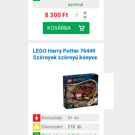
azonnal
8 300 Ft
LEGO Harry Potter 76449
Szörnyek szörnyű könyve
Korosztály:
9+ év
Elemszám:
518 db