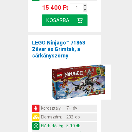
15 400 Ft
LEGO Ninjago™ 71863
Zilvar és Grimtak, a
sárkányszörny
Korosztály:
7+ év
Elemszám:
232 db
Elérhetőség:
5-10 db