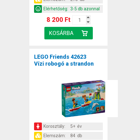
Elérhetőség:
3-5 db azonnal
8 200 Ft
LEGO Friends 42623
Vízi robogó a strandon
Korosztály:
5+ év
Elemszám:
84 db