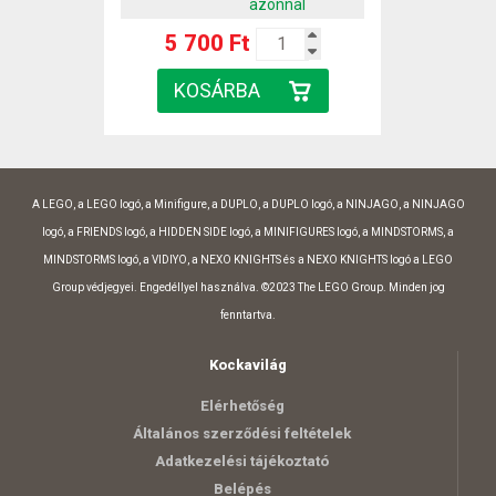
azonnal
5 700 Ft
A LEGO, a LEGO logó, a Minifigure, a DUPLO, a DUPLO logó, a NINJAGO, a NINJAGO
logó, a FRIENDS logó, a HIDDEN SIDE logó, a MINIFIGURES logó, a MINDSTORMS, a
MINDSTORMS logó, a VIDIYO, a NEXO KNIGHTS és a NEXO KNIGHTS logó a LEGO
Group védjegyei. Engedéllyel használva. ©2023 The LEGO Group. Minden jog
fenntartva.
Kockavilág
Elérhetőség
Általános szerződési feltételek
Adatkezelési tájékoztató
Belépés