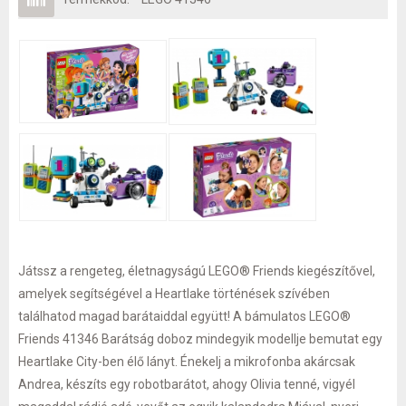
Játssz a rengeteg, életnagyságú LEGO® Friends kiegészítővel,
amelyek segítségével a Heartlake történések szívében
találhatod magad barátaiddal együtt! A bámulatos LEGO®
Friends 41346 Barátság doboz mindegyik modellje bemutat egy
Heartlake City-ben élő lányt. Énekelj a mikrofonba akárcsak
Andrea, készíts egy robotbarátot, ahogy Olivia tenné, vigyél