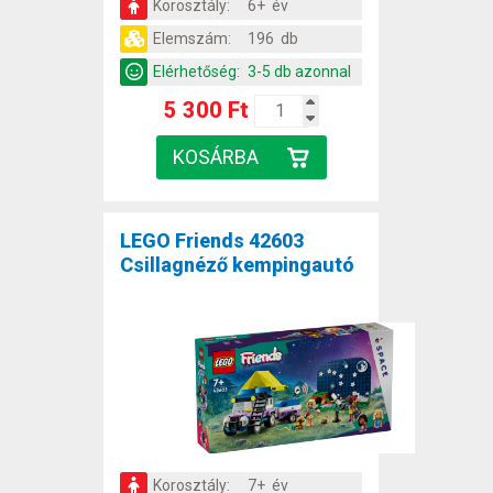
Korosztály:
6+ év
Elemszám:
196 db
Elérhetőség:
3-5 db azonnal
5 300 Ft
LEGO Friends 42603
Csillagnéző kempingautó
Korosztály:
7+ év