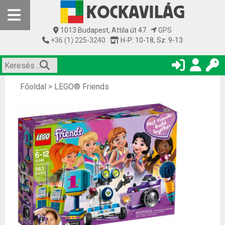
1013 Budapest, Attila út 47.
GPS
+36 (1) 225-3240
H-P: 10-18, Sz: 9-13
Főoldal
>
LEGO® Friends