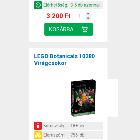
Elérhetőség:
3-5 db azonnal
3 200 Ft
LEGO Botanicals 10280
Virágcsokor
Korosztály:
18+ év
Elemszám:
756 db