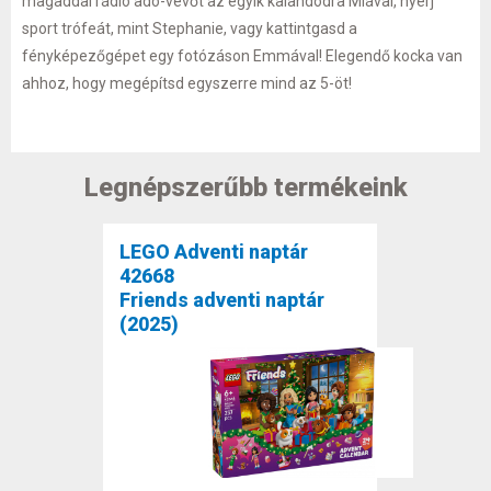
magaddal rádió adó-vevőt az egyik kalandodra Miával, nyerj
sport trófeát, mint Stephanie, vagy kattintgasd a
fényképezőgépet egy fotózáson Emmával! Elegendő kocka van
ahhoz, hogy megépítsd egyszerre mind az 5-öt!
Legnépszerűbb termékeink
LEGO Adventi naptár
42668
Friends adventi naptár
(2025)