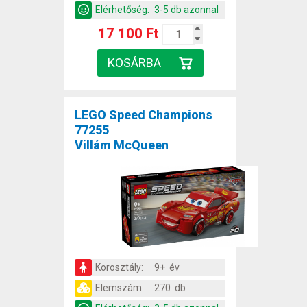
Elérhetőség:
3-5 db azonnal
17 100 Ft
LEGO Speed Champions
77255
Villám McQueen
Korosztály:
9+ év
Elemszám:
270 db