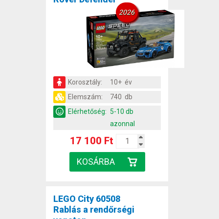
2026
Korosztály:
10+ év
Elemszám:
740 db
Elérhetőség:
5-10 db
azonnal
17 100 Ft
LEGO City 60508
Rablás a rendőrségi