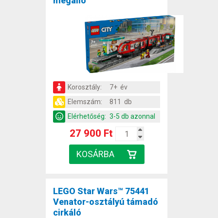
megálló
Korosztály:
7+ év
Elemszám:
811 db
Elérhetőség:
3-5 db azonnal
27 900 Ft
LEGO Star Wars™ 75441
Venator-osztályú támadó
cirkáló