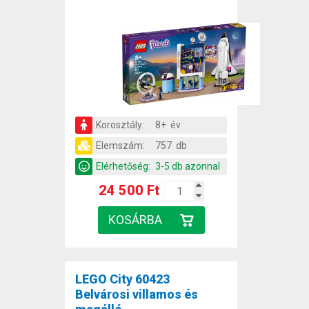
Korosztály:
8+ év
Elemszám:
757 db
Elérhetőség:
3-5 db azonnal
24 500 Ft
LEGO City 60423
Belvárosi villamos és