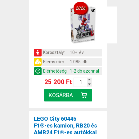
2026
Korosztály:
10+ év
Elemszám:
1 085 db
Elérhetőség:
1-2 db azonnal
25 200 Ft
LEGO City 60445
F1®-es kamion, RB20 és
AMR24 F1®-es autókkal