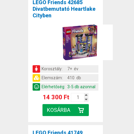
LEGO Friends 42685
Divatbemutató Heartlake
Cityben
Korosztály:
7+ év
Elemszám:
410 db
Elérhetőség:
3-5 db azonnal
14 300 Ft
LEGO Friends 41749