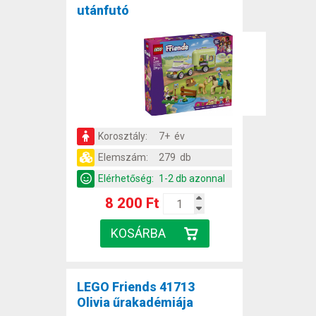
utánfutó
Korosztály:
7+ év
Elemszám:
279 db
Elérhetőség:
1-2 db azonnal
8 200 Ft
LEGO Friends 41713
Olivia űrakadémiája