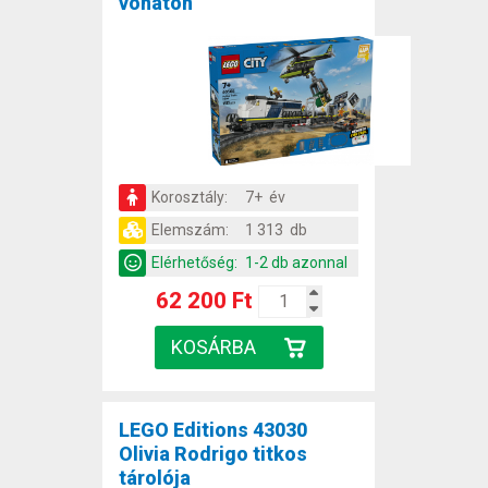
vonaton
Korosztály:
7+ év
Elemszám:
1 313 db
Elérhetőség:
1-2 db azonnal
62 200 Ft
LEGO Editions 43030
Olivia Rodrigo titkos
tárolója