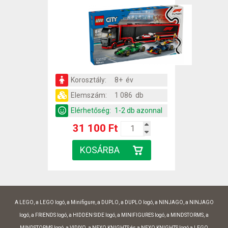
Korosztály:
8+ év
Elemszám:
1 086 db
Elérhetőség:
1-2 db azonnal
31 100 Ft
A LEGO, a LEGO logó, a Minifigure, a DUPLO, a DUPLO logó, a NINJAGO, a NINJAGO
logó, a FRIENDS logó, a HIDDEN SIDE logó, a MINIFIGURES logó, a MINDSTORMS, a
MINDSTORMS logó, a VIDIYO, a NEXO KNIGHTS és a NEXO KNIGHTS logó a LEGO