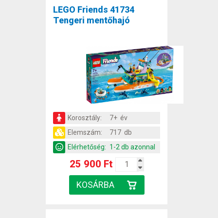
LEGO Friends 41734
Tengeri mentőhajó
Korosztály:
7+ év
Elemszám:
717 db
Elérhetőség:
1-2 db azonnal
25 900 Ft