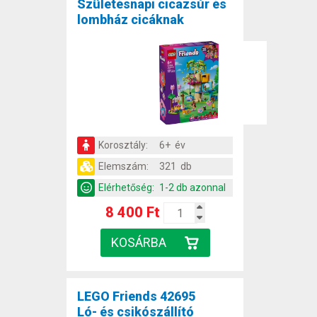
Születésnapi cicazsúr és
lombház cicáknak
Korosztály:
6+ év
Elemszám:
321 db
Elérhetőség:
1-2 db azonnal
8 400 Ft
LEGO Friends 42695
Ló- és csikószállító