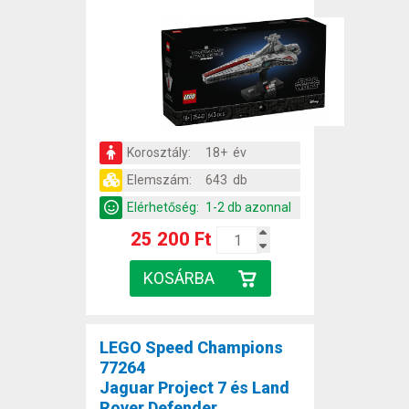
Korosztály:
18+ év
Elemszám:
643 db
Elérhetőség:
1-2 db azonnal
25 200 Ft
LEGO Speed Champions
77264
Jaguar Project 7 és Land
Rover Defender