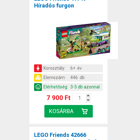
Híradós furgon
Korosztály:
6+ év
Elemszám:
446 db
Elérhetőség:
3-5 db azonnal
7 900 Ft
LEGO Friends 42666