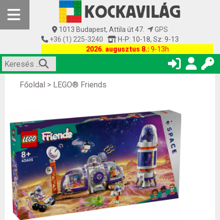
1013 Budapest, Attila út 47.
GPS
+36 (1) 225-3240
H-P: 10-18, Sz: 9-13
2026. augusztus 8.:
9-13h
Főoldal
>
LEGO® Friends