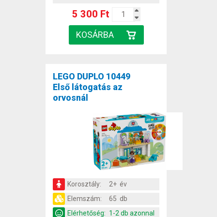
5 300 Ft
LEGO DUPLO 10449
Első látogatás az
orvosnál
Korosztály:
2+ év
Elemszám:
65 db
Elérhetőség:
1-2 db azonnal