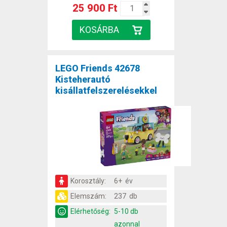
25 900 Ft
LEGO Friends 42678
Kisteherautó
kisállatfelszerelésekkel
Korosztály:
6+ év
Elemszám:
237 db
Elérhetőség:
5-10 db
azonnal