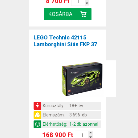
8 700 Ft
LEGO Technic 42115
Lamborghini Sián FKP 37
Korosztály:
18+ év
Elemszám:
3 696 db
Elérhetőség:
1-2 db azonnal
168 900 Ft