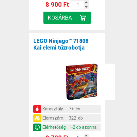
8 900 Ft
LEGO Ninjago™ 71808
Kai elemi tűzrobotja
Korosztály:
7+ év
Elemszám:
322 db
Elérhetőség:
1-2 db azonnal