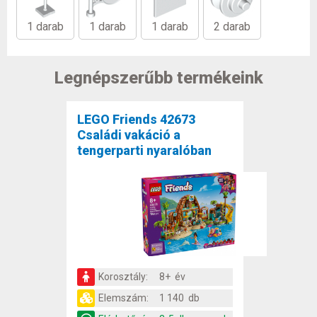
1 darab
1 darab
1 darab
2 darab
Legnépszerűbb termékeink
LEGO Friends 42673
Családi vakáció a
tengerparti nyaralóban
Korosztály:
8+ év
Elemszám:
1 140 db