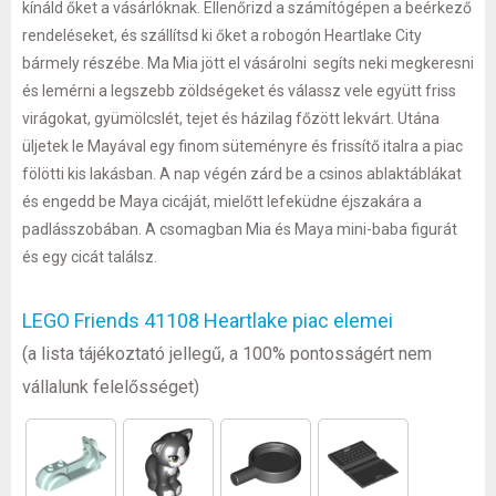
kínáld őket a vásárlóknak. Ellenőrizd a számítógépen a beérkező
rendeléseket, és szállítsd ki őket a robogón Heartlake City
bármely részébe. Ma Mia jött el vásárolni  segíts neki megkeresni
és lemérni a legszebb zöldségeket és válassz vele együtt friss
virágokat, gyümölcslét, tejet és házilag főzött lekvárt. Utána
üljetek le Mayával egy finom süteményre és frissítő italra a piac
fölötti kis lakásban. A nap végén zárd be a csinos ablaktáblákat
és engedd be Maya cicáját, mielőtt lefeküdne éjszakára a
padlásszobában. A csomagban Mia és Maya mini-baba figurát
és egy cicát találsz.
LEGO Friends 41108 Heartlake piac elemei
(a lista tájékoztató jellegű, a 100% pontosságért nem
vállalunk felelősséget)