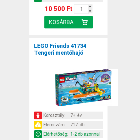
10 500 Ft
LEGO Friends 41734
Tengeri mentőhajó
Korosztály:
7+ év
Elemszám:
717 db
Elérhetőség:
1-2 db azonnal