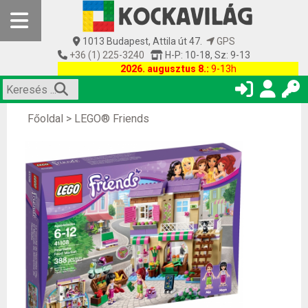
1013 Budapest, Attila út 47.
GPS
+36 (1) 225-3240
H-P: 10-18, Sz: 9-13
2026. augusztus 8.:
9-13h
Főoldal
>
LEGO® Friends