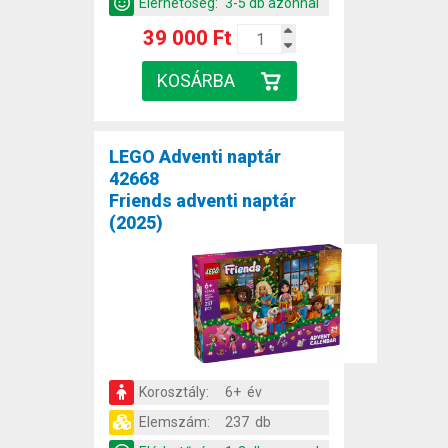
Elérhetőség:
3-5 db azonnal
39 000 Ft
LEGO Adventi naptár
42668
Friends adventi naptár
(2025)
Korosztály:
6+ év
Elemszám:
237 db