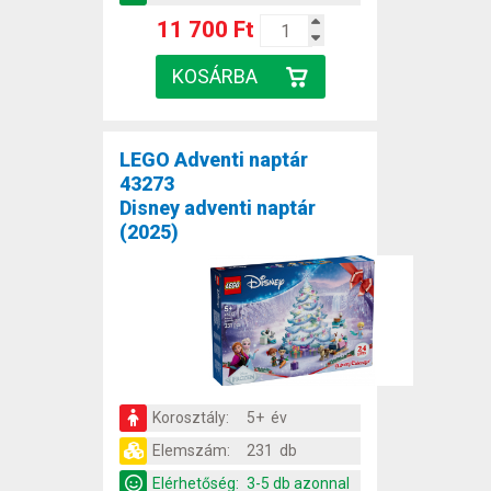
11 700 Ft
LEGO Adventi naptár
43273
Disney adventi naptár
(2025)
Korosztály:
5+ év
Elemszám:
231 db
Elérhetőség:
3-5 db azonnal