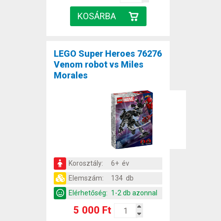
LEGO Super Heroes 76276
Venom robot vs Miles
Morales
Korosztály:
6+ év
Elemszám:
134 db
Elérhetőség:
1-2 db azonnal
5 000 Ft