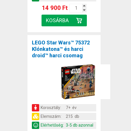
14 900 Ft
LEGO Star Wars™ 75372
Klónkatona™ és harci
droid™ harci csomag
Korosztály:
7+ év
Elemszám:
215 db
Elérhetőség:
3-5 db azonnal