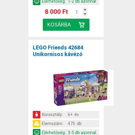
Elérhetőség:
1-2 db azonnal
8 000 Ft
LEGO Friends 42684
Unikornisos kávézó
Korosztály:
6+ év
Elemszám:
475 db
Elérhetőség:
3-5 db azonnal