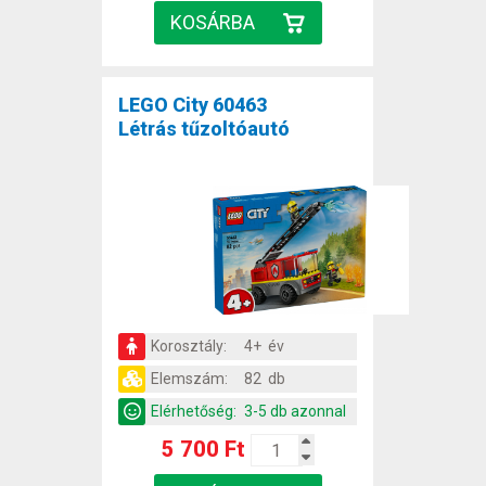
LEGO City 60463
Létrás tűzoltóautó
Korosztály:
4+ év
Elemszám:
82 db
Elérhetőség:
3-5 db azonnal
5 700 Ft