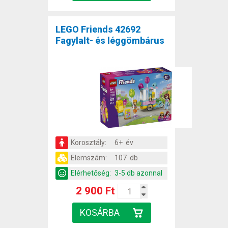
LEGO Friends 42692
Fagylalt- és léggömbárus
Korosztály:
6+ év
Elemszám:
107 db
Elérhetőség:
3-5 db azonnal
2 900 Ft