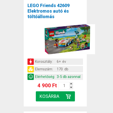
LEGO Friends 42609
Elektromos autó és
töltőállomás
Korosztály:
6+ év
Elemszám:
170 db
Elérhetőség:
3-5 db azonnal
4 900 Ft