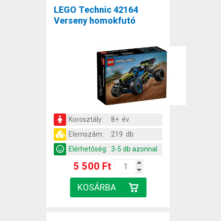
LEGO Technic 42164
Verseny homokfutó
Korosztály:
8+ év
Elemszám:
219 db
Elérhetőség:
3-5 db azonnal
5 500 Ft