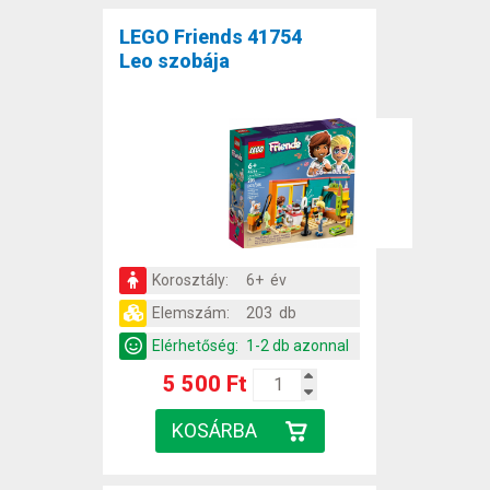
LEGO Friends 41754
Leo szobája
Korosztály:
6+ év
Elemszám:
203 db
Elérhetőség:
1-2 db azonnal
5 500 Ft