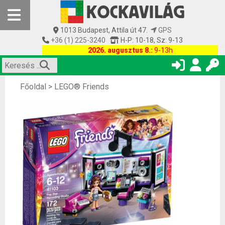
1013 Budapest, Attila út 47.
GPS
+36 (1) 225-3240
H-P: 10-18, Sz: 9-13
2026. augusztus 8.:
9-13h
Főoldal
>
LEGO® Friends