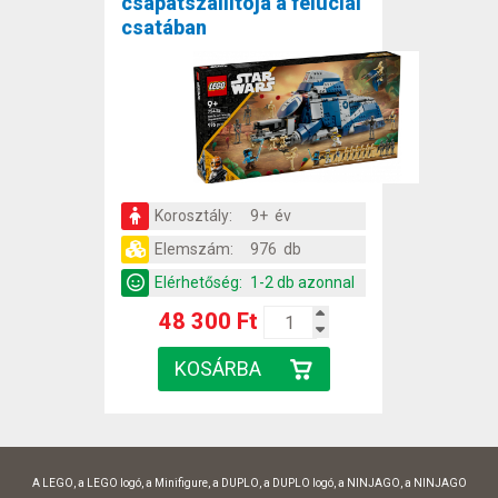
csapatszállítója a feluciai
csatában
Korosztály:
9+ év
Elemszám:
976 db
Elérhetőség:
1-2 db azonnal
48 300 Ft
A LEGO, a LEGO logó, a Minifigure, a DUPLO, a DUPLO logó, a NINJAGO, a NINJAGO