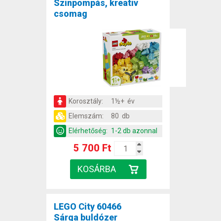
Színpompás, kreatív
csomag
Korosztály:
1½+ év
Elemszám:
80 db
Elérhetőség:
1-2 db azonnal
5 700 Ft
LEGO City 60466
Sárga buldózer