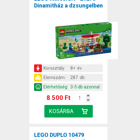
Dinamitház a dzsungelben
Korosztály:
8+ év
Elemszám:
287 db
Elérhetőség:
3-5 db azonnal
8 500 Ft
LEGO DUPLO 10479