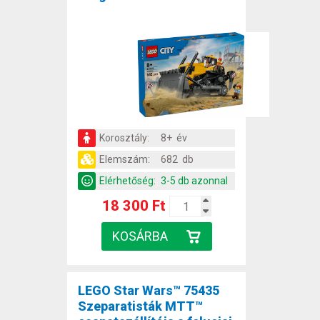
Korosztály:
8+ év
Elemszám:
682 db
Elérhetőség:
3-5 db azonnal
18 300 Ft
LEGO Star Wars™ 75435
Szeparatisták MTT™