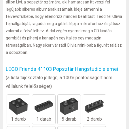
álljon Livi, a popsztár számára, aki hamarosan itt veszi fel
legújabb sikeres albumának számait. Ideje átmenni a
felvevőfülkébe, hogy ellenőrizz minden beállítást. Tedd fel Olivia
fejhallgatóját, ragadd meg a gitárt, lépj a mikrofonhoz és játssz
valamit a felvételhez. A dal végén nyomd meg a CD kiadás
gombját és pihenj a kanapén egy ital és egy magazin
társaságában. Nagy siker vár rád! Olivia mini-baba figurát találsz
a dobozban.
LEGO Friends 41103 Popsztár Hangstúdió elemei
(a lista tájékoztató jellegű, a 100% pontosságért nem
vállalunk felelősséget)
1 darab
1 darab
5 darab
2 darab