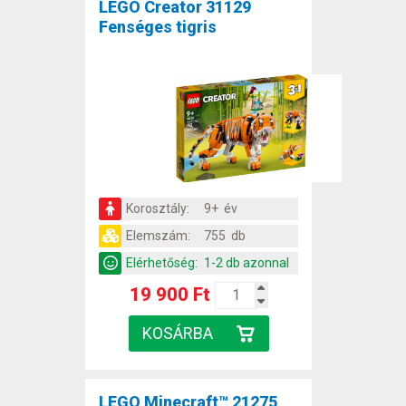
LEGO Creator 31129
Fenséges tigris
Korosztály:
9+ év
Elemszám:
755 db
Elérhetőség:
1-2 db azonnal
19 900 Ft
LEGO Minecraft™ 21275