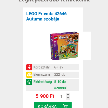
LEGO Friends 42646
Autumn szobája
Korosztály:
6+ év
Elemszám:
222 db
Elérhetőség:
5-10 db
azonnal
5 900 Ft