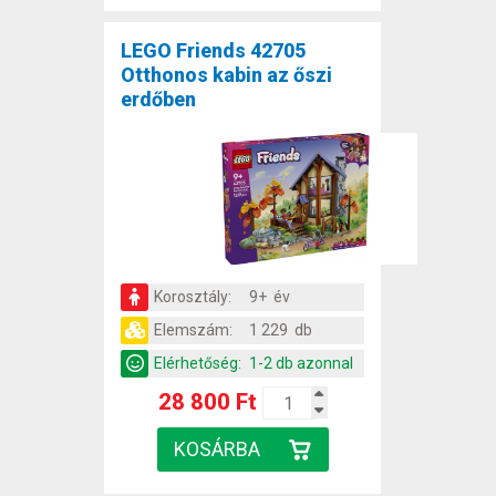
LEGO Friends 42705
Otthonos kabin az őszi
erdőben
Korosztály:
9+ év
Elemszám:
1 229 db
Elérhetőség:
1-2 db azonnal
28 800 Ft