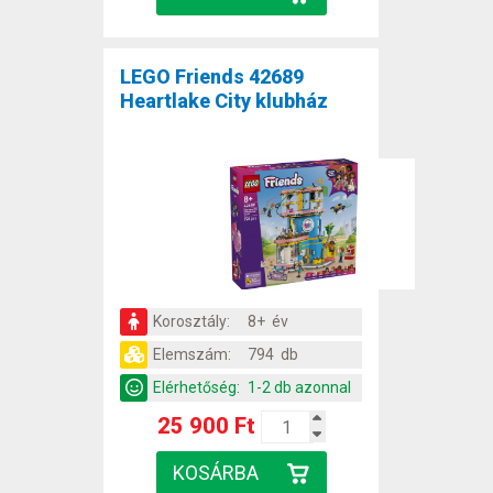
LEGO Friends 42689
Heartlake City klubház
Korosztály:
8+ év
Elemszám:
794 db
Elérhetőség:
1-2 db azonnal
25 900 Ft