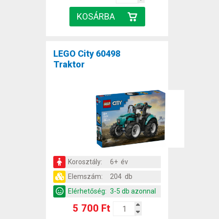
LEGO City 60498
Traktor
Korosztály:
6+ év
Elemszám:
204 db
Elérhetőség:
3-5 db azonnal
5 700 Ft