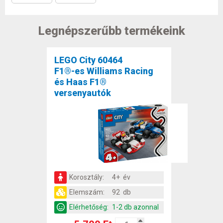
Legnépszerűbb termékeink
LEGO City 60464
F1®-es Williams Racing
és Haas F1®
versenyautók
Korosztály:
4+ év
Elemszám:
92 db
Elérhetőség:
1-2 db azonnal