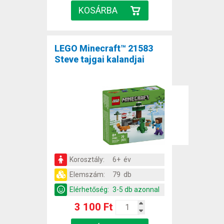
LEGO Minecraft™ 21583
Steve tajgai kalandjai
Korosztály:
6+ év
Elemszám:
79 db
Elérhetőség:
3-5 db azonnal
3 100 Ft