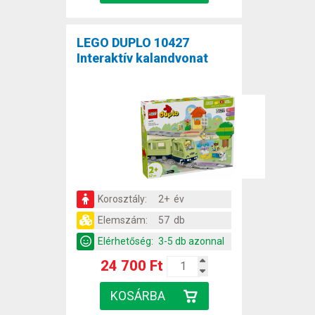
LEGO DUPLO 10427
Interaktív kalandvonat
Korosztály:
2+ év
Elemszám:
57 db
Elérhetőség:
3-5 db azonnal
24 700 Ft