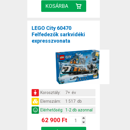
LEGO City 60470
Felfedezők sarkvidéki
expresszvonata
Korosztály:
7+ év
Elemszám:
1 517 db
Elérhetőség:
1-2 db azonnal
62 900 Ft