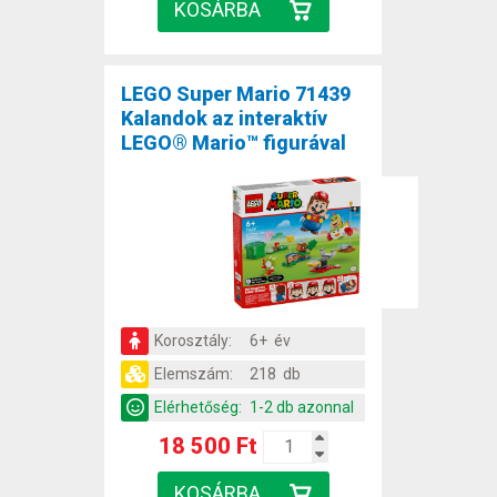
LEGO Super Mario 71439
Kalandok az interaktív
LEGO® Mario™ figurával
Korosztály:
6+ év
Elemszám:
218 db
Elérhetőség:
1-2 db azonnal
18 500 Ft