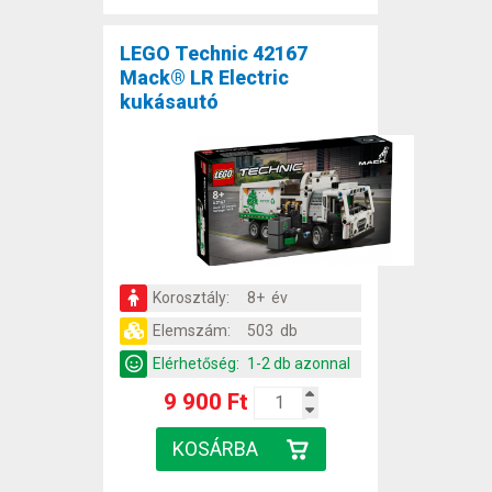
LEGO Technic 42167
Mack® LR Electric
kukásautó
Korosztály:
8+ év
Elemszám:
503 db
Elérhetőség:
1-2 db azonnal
9 900 Ft