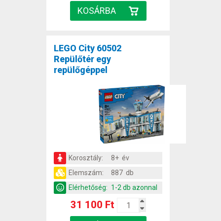
LEGO City 60502
Repülőtér egy
repülőgéppel
Korosztály:
8+ év
Elemszám:
887 db
Elérhetőség:
1-2 db azonnal
31 100 Ft