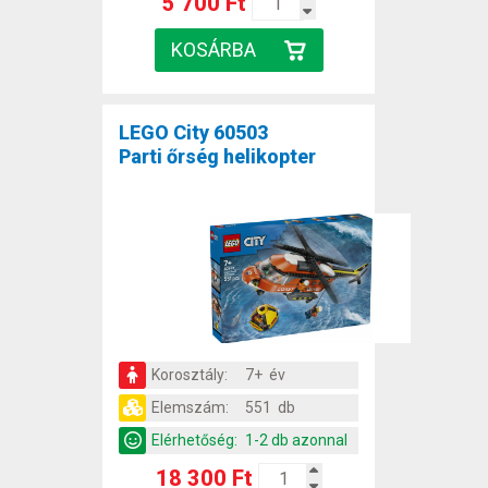
5 700 Ft
LEGO City 60503
Parti őrség helikopter
Korosztály:
7+ év
Elemszám:
551 db
Elérhetőség:
1-2 db azonnal
18 300 Ft