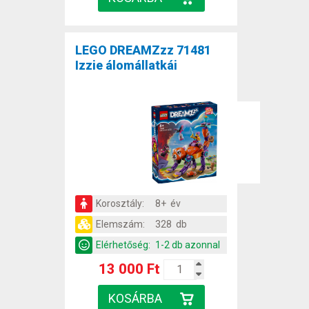
LEGO DREAMZzz 71481
Izzie álomállatkái
Korosztály:
8+ év
Elemszám:
328 db
Elérhetőség:
1-2 db azonnal
13 000 Ft