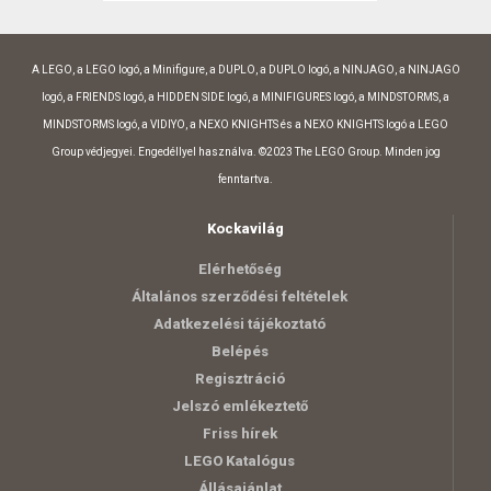
A LEGO, a LEGO logó, a Minifigure, a DUPLO, a DUPLO logó, a NINJAGO, a NINJAGO
logó, a FRIENDS logó, a HIDDEN SIDE logó, a MINIFIGURES logó, a MINDSTORMS, a
MINDSTORMS logó, a VIDIYO, a NEXO KNIGHTS és a NEXO KNIGHTS logó a LEGO
Group védjegyei. Engedéllyel használva. ©2023 The LEGO Group. Minden jog
fenntartva.
Kockavilág
Elérhetőség
Általános szerződési feltételek
Adatkezelési tájékoztató
Belépés
Regisztráció
Jelszó emlékeztető
Friss hírek
LEGO Katalógus
Állásajánlat