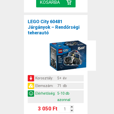
LEGO City 60481
Járgányok – Rendőrségi
teherautó
Korosztály:
5+ év
Elemszám:
71 db
Elérhetőség:
5-10 db
azonnal
3 050 Ft