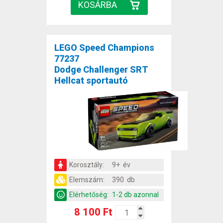
LEGO Speed Champions
77237
Dodge Challenger SRT
Hellcat sportautó
Korosztály:
9+ év
Elemszám:
390 db
Elérhetőség:
1-2 db azonnal
8 100 Ft