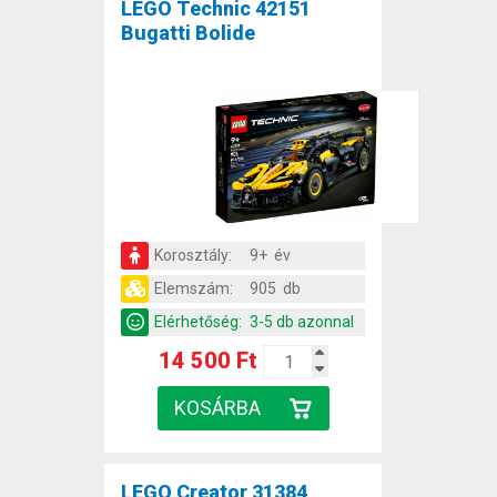
LEGO Technic 42151
Bugatti Bolide
Korosztály:
9+ év
Elemszám:
905 db
Elérhetőség:
3-5 db azonnal
14 500 Ft
LEGO Creator 31384