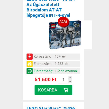
Az Újjászületett
Birodalom AT-AT
lépegetője INT-4-gyel
2026
Korosztály:
10+ év
Elemszám:
1 453 db
Elérhetőség:
1-2 db azonnal
51 600 Ft
LEGO Star Wars™ 75436