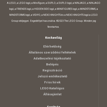
A LEGO, a LEGO logó, a Minifigure, a DUPLO, a DUPLO logó, a NINJAGO, a NINJAGO
logó, a FRIENDS logó, a HIDDEN SIDE logó, a MINIFIGURES logó, a MINDSTORMS, a
MINDSTORMS logó, a VIDIYO, a NEXO KNIGHTS és a NEXO KNIGHTS logó a LEGO
Group védjegyei. Engedéllyel használva. ©2023 The LEGO Group. Minden jog
fenntartva.
Kockavilág
Elérhetőség
Általános szerződési feltételek
Adatkezelési tájékoztató
Belépés
Regisztráció
Jelszó emlékeztető
Friss hírek
LEGO Katalógus
Állásajánlat
Segítség