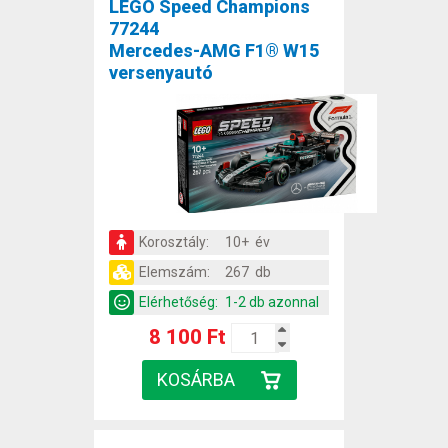
LEGO Speed Champions
77244
Mercedes-AMG F1® W15
versenyautó
Korosztály:
10+ év
Elemszám:
267 db
Elérhetőség:
1-2 db azonnal
8 100 Ft