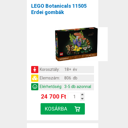
LEGO Botanicals 11505
Erdei gombák
Korosztály:
18+ év
Elemszám:
806 db
Elérhetőség:
3-5 db azonnal
24 700 Ft