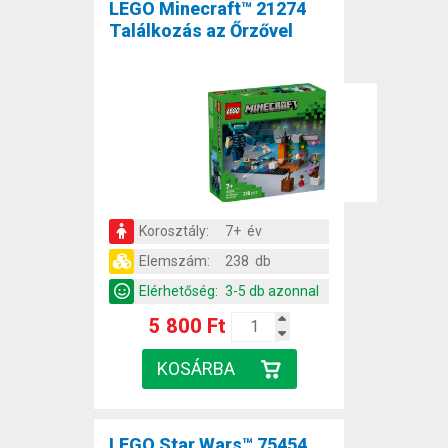
LEGO Minecraft™ 21274
Találkozás az Őrzővel
Korosztály:
7+ év
Elemszám:
238 db
Elérhetőség:
3-5 db azonnal
5 800 Ft
LEGO Star Wars™ 75454