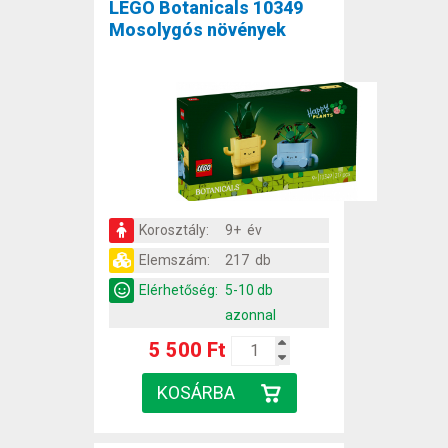
LEGO Botanicals 10349
Mosolygós növények
Korosztály:
9+ év
Elemszám:
217 db
Elérhetőség:
5-10 db
azonnal
5 500 Ft