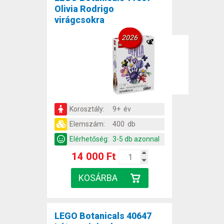
Olivia Rodrigo
virágcsokra
2026
Korosztály:
9+ év
Elemszám:
400 db
Elérhetőség:
3-5 db azonnal
14 000 Ft
LEGO Botanicals 40647