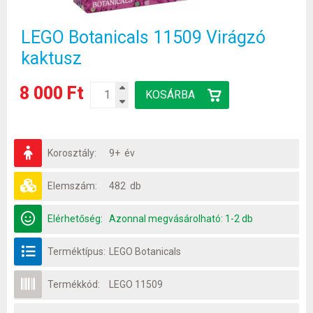
LEGO Botanicals 11509 Virágzó
kaktusz
8 000 Ft
Korosztály:
9+ év
Elemszám:
482 db
Elérhetőség:
Azonnal megvásárolható: 1-2 db
Terméktípus:
LEGO Botanicals
Termékkód:
LEGO 11509