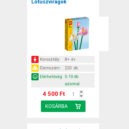
Lótuszvirágok
Korosztály:
8+ év
Elemszám:
220 db
Elérhetőség:
5-10 db
azonnal
4 500 Ft