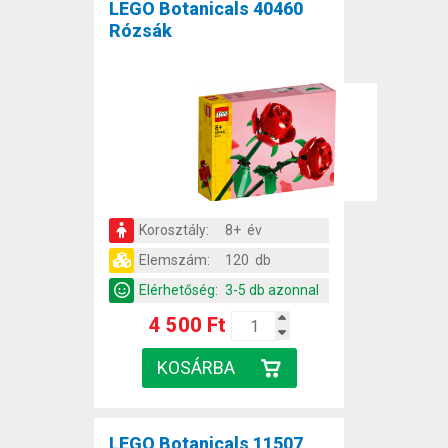
LEGO Botanicals 40460
Rózsák
Korosztály:
8+ év
Elemszám:
120 db
Elérhetőség:
3-5 db azonnal
4 500 Ft
LEGO Botanicals 11507