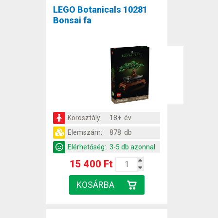
LEGO Botanicals 10281
Bonsai fa
Korosztály:
18+ év
Elemszám:
878 db
Elérhetőség:
3-5 db azonnal
15 400 Ft