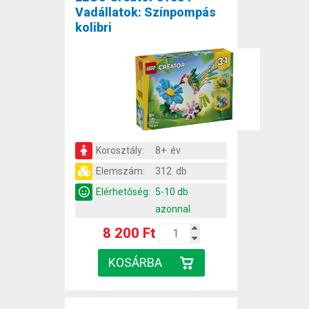
Vadállatok: Színpompás
kolibri
Korosztály:
8+ év
Elemszám:
312 db
Elérhetőség:
5-10 db
azonnal
8 200 Ft