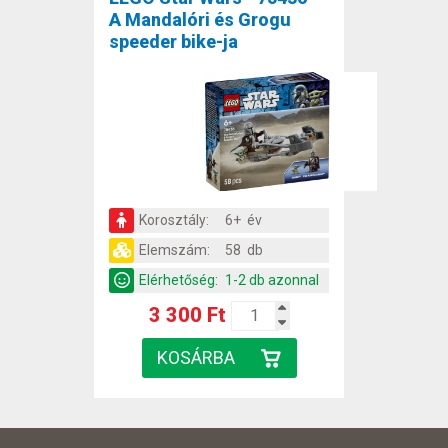
A Mandalóri és Grogu
speeder bike-ja
Korosztály:
6+ év
Elemszám:
58 db
Elérhetőség:
1-2 db azonnal
3 300 Ft