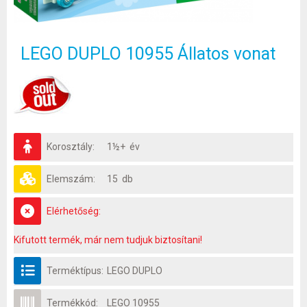
LEGO DUPLO 10955 Állatos vonat
Korosztály:
1½+ év
Elemszám:
15 db
Elérhetőség:
Kifutott termék, már nem tudjuk biztosítani!
Terméktípus:
LEGO DUPLO
Termékkód:
LEGO 10955