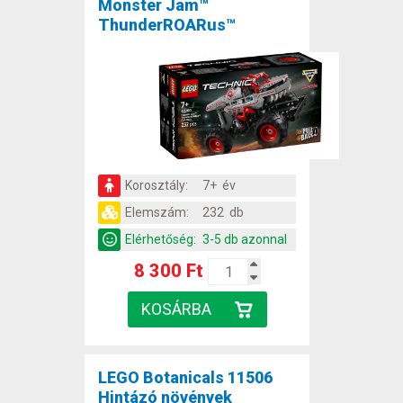
Monster Jam™
ThunderROARus™
Korosztály:
7+ év
Elemszám:
232 db
Elérhetőség:
3-5 db azonnal
8 300 Ft
LEGO Botanicals 11506
Hintázó növények