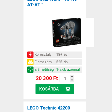
AT-AT™
Korosztály:
18+ év
Elemszám:
525 db
Elérhetőség:
1-2 db azonnal
20 300 Ft
LEGO Technic 42200