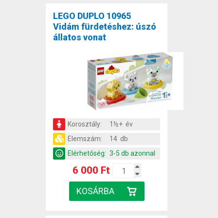
LEGO DUPLO 10965
Vidám fürdetéshez: úszó
állatos vonat
Korosztály:
1½+ év
Elemszám:
14 db
Elérhetőség:
3-5 db azonnal
6 000 Ft