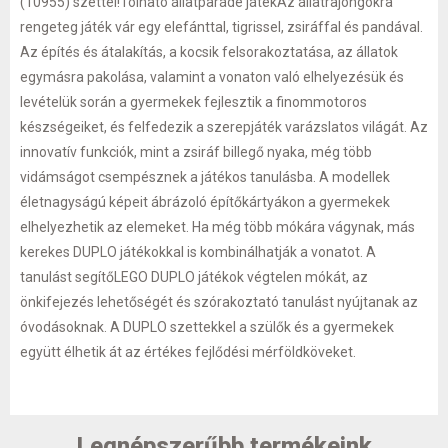
(10955) szettel!Tolható állatparádé játékAz állatrajongókra
rengeteg játék vár egy elefánttal, tigrissel, zsiráffal és pandával.
Az építés és átalakítás, a kocsik felsorakoztatása, az állatok
egymásra pakolása, valamint a vonaton való elhelyezésük és
levételük során a gyermekek fejlesztik a finommotoros
készségeiket, és felfedezik a szerepjáték varázslatos világát. Az
innovatív funkciók, mint a zsiráf billegő nyaka, még több
vidámságot csempésznek a játékos tanulásba. A modellek
életnagyságú képeit ábrázoló építőkártyákon a gyermekek
elhelyezhetik az elemeket. Ha még több mókára vágynak, más
kerekes DUPLO játékokkal is kombinálhatják a vonatot. A
tanulást segítőLEGO DUPLO játékok végtelen mókát, az
önkifejezés lehetőségét és szórakoztató tanulást nyújtanak az
óvodásoknak. A DUPLO szettekkel a szülők és a gyermekek
együtt élhetik át az értékes fejlődési mérföldköveket.
Legnépszerűbb termékeink