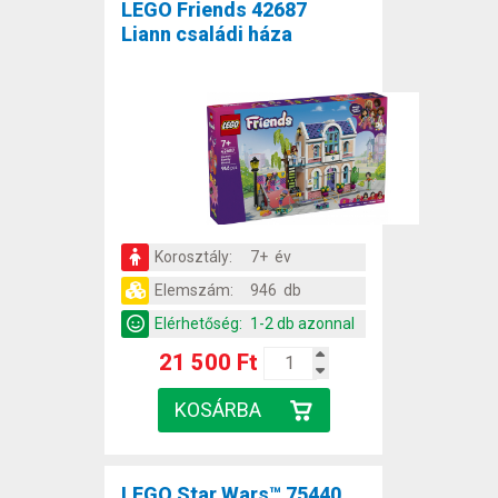
LEGO Friends 42687
Liann családi háza
Korosztály:
7+ év
Elemszám:
946 db
Elérhetőség:
1-2 db azonnal
21 500 Ft
LEGO Star Wars™ 75440