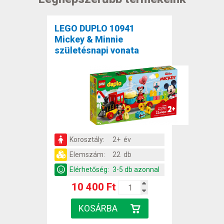
LEGO DUPLO 10941
Mickey & Minnie
születésnapi vonata
Korosztály:
2+ év
Elemszám:
22 db
Elérhetőség:
3-5 db azonnal
10 400 Ft