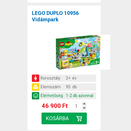
LEGO DUPLO 10956
Vidámpark
Korosztály:
2+ év
Elemszám:
95 db
Elérhetőség:
1-2 db azonnal
46 900 Ft