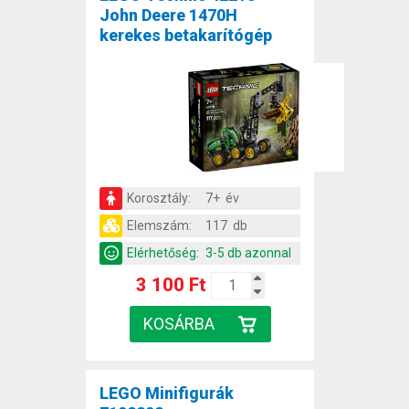
John Deere 1470H
kerekes betakarítógép
Korosztály:
7+ év
Elemszám:
117 db
Elérhetőség:
3-5 db azonnal
3 100 Ft
LEGO Minifigurák