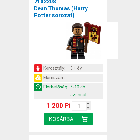
7102208
Dean Thomas (Harry
Potter sorozat)
Korosztály:
5+ év
Elemszám:
Elérhetőség:
5-10 db
azonnal
1 200 Ft