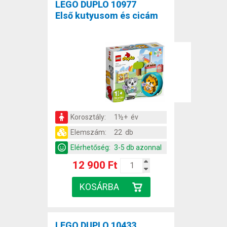
LEGO DUPLO 10977
Első kutyusom és cicám
Korosztály:
1½+ év
Elemszám:
22 db
Elérhetőség:
3-5 db azonnal
12 900 Ft
LEGO DUPLO 10433