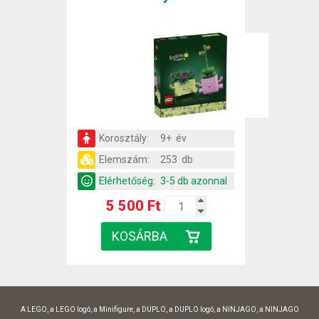
Korosztály:
9+ év
Elemszám:
253 db
Elérhetőség:
3-5 db azonnal
5 500 Ft
A LEGO, a LEGO logó, a Minifigure, a DUPLO, a DUPLO logó, a NINJAGO, a NINJAGO