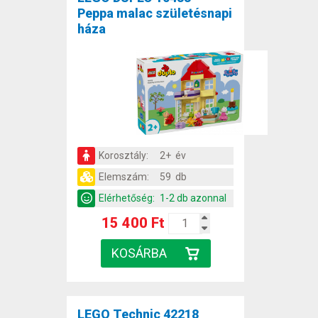
Peppa malac születésnapi
háza
Korosztály:
2+ év
Elemszám:
59 db
Elérhetőség:
1-2 db azonnal
15 400 Ft
LEGO Technic 42218