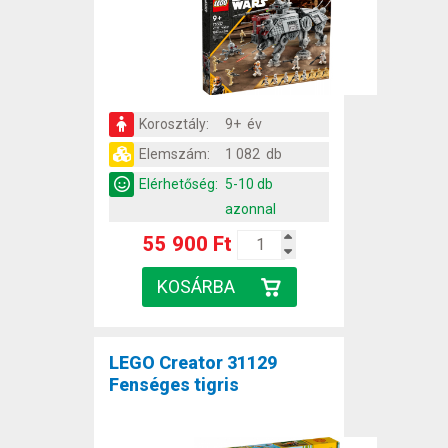
Korosztály:
9+ év
Elemszám:
1 082 db
Elérhetőség:
5-10 db
azonnal
55 900 Ft
LEGO Creator 31129
Fenséges tigris