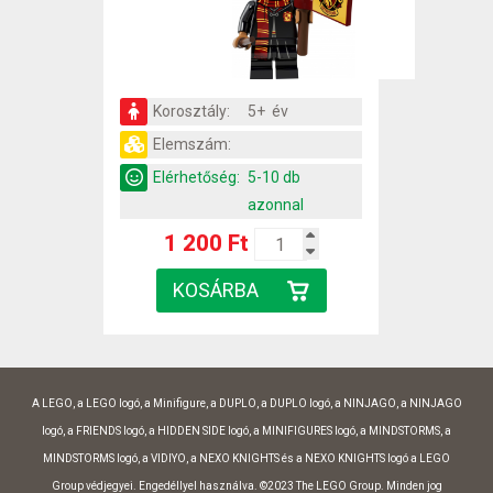
Korosztály:
5+ év
Elemszám:
Elérhetőség:
5-10 db
azonnal
1 200 Ft
A LEGO, a LEGO logó, a Minifigure, a DUPLO, a DUPLO logó, a NINJAGO, a NINJAGO
logó, a FRIENDS logó, a HIDDEN SIDE logó, a MINIFIGURES logó, a MINDSTORMS, a
MINDSTORMS logó, a VIDIYO, a NEXO KNIGHTS és a NEXO KNIGHTS logó a LEGO
Group védjegyei. Engedéllyel használva. ©2023 The LEGO Group. Minden jog