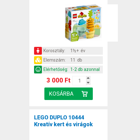
Korosztály:
1½+ év
Elemszám:
11 db
Elérhetőség:
1-2 db azonnal
3 000 Ft
LEGO DUPLO 10444
Kreatív kert és virágok