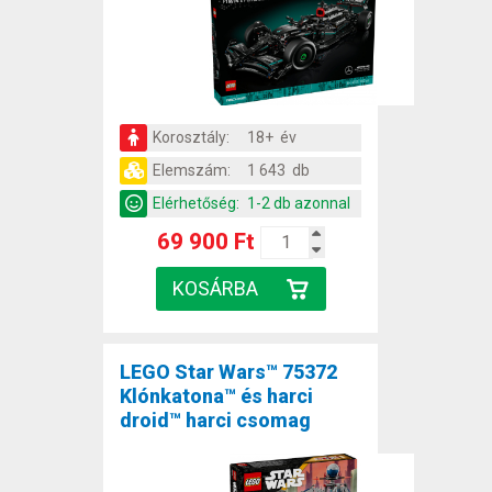
Korosztály:
18+ év
Elemszám:
1 643 db
Elérhetőség:
1-2 db azonnal
69 900 Ft
LEGO Star Wars™ 75372
Klónkatona™ és harci
droid™ harci csomag