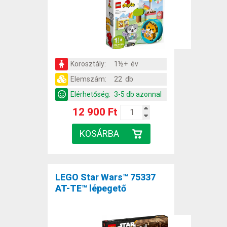
Korosztály:
1½+ év
Elemszám:
22 db
Elérhetőség:
3-5 db azonnal
12 900 Ft
LEGO Star Wars™ 75337
AT-TE™ lépegető