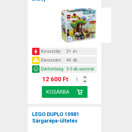
Korosztály:
2+ év
Elemszám:
44 db
Elérhetőség:
3-5 db azonnal
12 600 Ft
LEGO DUPLO 10981
Sárgarépa-ültetés