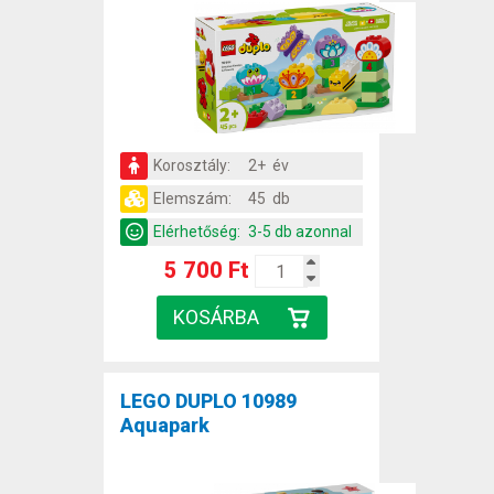
Korosztály:
2+ év
Elemszám:
45 db
Elérhetőség:
3-5 db azonnal
5 700 Ft
LEGO DUPLO 10989
Aquapark