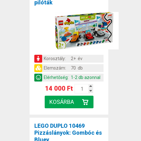
pilóták
Korosztály:
2+ év
Elemszám:
70 db
Elérhetőség:
1-2 db azonnal
14 000 Ft
LEGO DUPLO 10469
Pizzáslányok: Gombóc és
Bluey