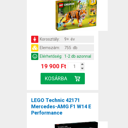
Korosztály:
9+ év
Elemszám:
755 db
Elérhetőség:
1-2 db azonnal
19 900 Ft
LEGO Technic 42171
Mercedes-AMG F1 W14 E
Performance