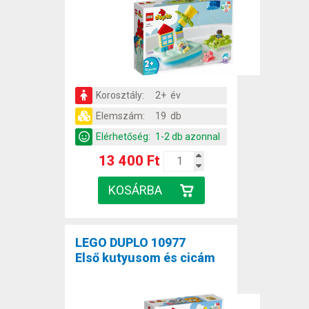
Korosztály:
2+ év
Elemszám:
19 db
Elérhetőség:
1-2 db azonnal
13 400 Ft
LEGO DUPLO 10977
Első kutyusom és cicám