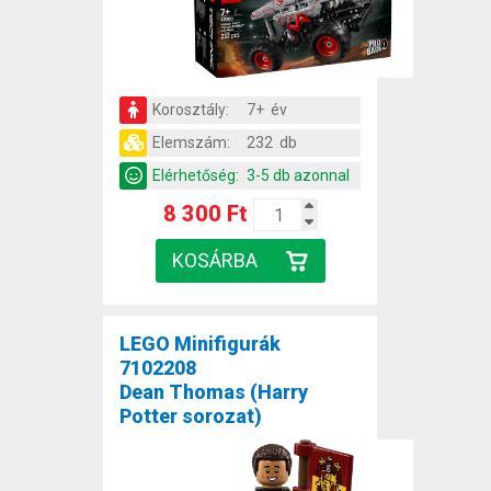
Korosztály:
7+ év
Elemszám:
232 db
Elérhetőség:
3-5 db azonnal
8 300 Ft
LEGO Minifigurák
7102208
Dean Thomas (Harry
Potter sorozat)