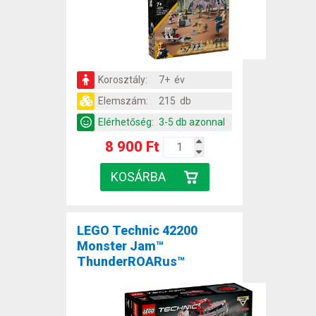
Korosztály:
7+ év
Elemszám:
215 db
Elérhetőség:
3-5 db azonnal
8 900 Ft
LEGO Technic 42200
Monster Jam™
ThunderROARus™