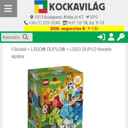
1013 Budapest, Attila út 47.
GPS
+36 (1) 225-3240
H-P: 10-18, Sz: 9-13
2026. augusztus 8.:
9-13h
Főoldal
>
LEGO® DUPLO®
>
LEGO DUPLO Kreatív
építés