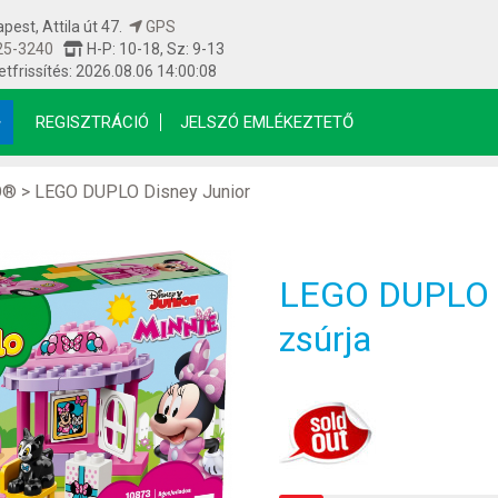
est, Attila út 47.
GPS
25-3240
H-P: 10-18, Sz: 9-13
etfrissítés: 2026.08.06 14:00:08
REGISZTRÁCIÓ
JELSZÓ EMLÉKEZTETŐ
O®
>
LEGO DUPLO Disney Junior
LEGO DUPLO 1
zsúrja