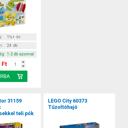
y:
1½+ év
m:
24 db
ég:
1-2 db azonnal
 Ft
tor 31159
LEGO City 60373
:
Tűzoltóhajó
ekkel teli pók