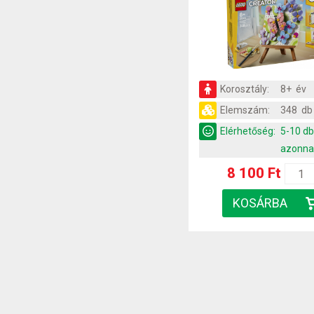
Korosztály:
8+ év
Elemszám:
348 db
Elérhetőség:
5-10 d
azonna
8 100 Ft