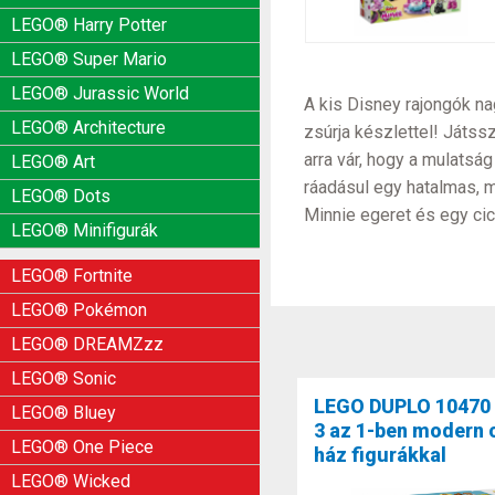
LEGO® Harry Potter
LEGO® Super Mario
LEGO® Jurassic World
A kis Disney rajongók n
LEGO® Architecture
zsúrja készlettel! Játssz
arra vár, hogy a mulats
LEGO® Art
ráadásul egy hatalmas, m
LEGO® Dots
Minnie egeret és egy cica
LEGO® Minifigurák
LEGO® Fortnite
LEGO® Pokémon
LEGO® DREAMZzz
LEGO® Sonic
LEGO DUPLO 10470
LEGO® Bluey
3 az 1-ben modern 
LEGO® One Piece
ház figurákkal
LEGO® Wicked