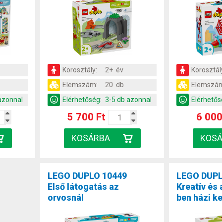
Korosztály:
2+ év
Korosztál
Elemszám:
20 db
Elemszá
azonnal
Elérhetőség:
3-5 db azonnal
Elérhetős
5 700 Ft
6 000
LEGO DUPLO 10449
LEGO DUPL
Első látogatás az
Kreatív és 
orvosnál
ben házi k