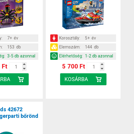
y:
7+ év
Korosztály:
5+ év
m:
153 db
Elemszám:
144 db
ég:
3-5 db azonnal
Elérhetőség:
1-2 db azonnal
 Ft
5 700 Ft
nds 42672
ngerparti bőrönd