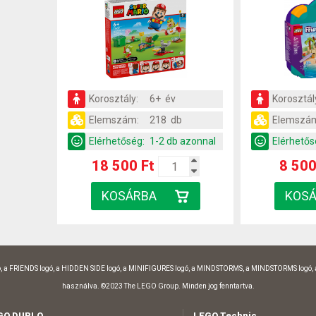
Korosztály:
6+ év
Korosztál
Elemszám:
218 db
Elemszá
Elérhetőség:
1-2 db azonnal
Elérhetős
18 500 Ft
8 500
, a FRIENDS logó, a HIDDEN SIDE logó, a MINIFIGURES logó, a MINDSTORMS, a MINDSTORMS logó,
használva. ©2023 The LEGO Group. Minden jog fenntartva.
GO DUPLO
LEGO Technic