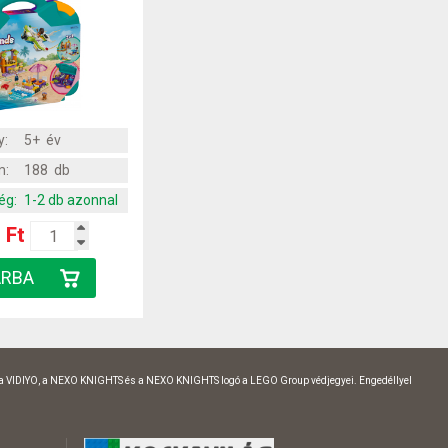
y:
5+ év
m:
188 db
ég:
1-2 db azonnal
 Ft
 a VIDIYO, a NEXO KNIGHTS és a NEXO KNIGHTS logó a LEGO Group védjegyei. Engedéllyel