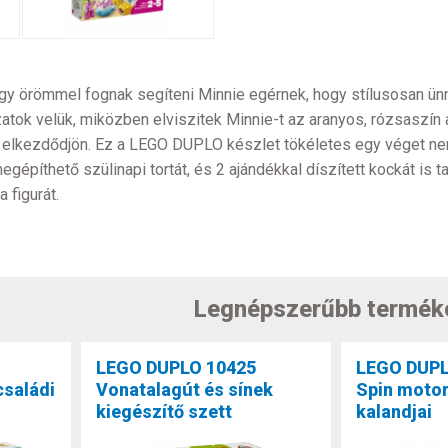
agy örömmel fognak segíteni Minnie egérnek, hogy stílusosan
atok velük, miközben elviszitek Minnie-t az aranyos, rózsaszín a
ág elkezdődjön. Ez a LEGO DUPLO készlet tökéletes egy véget ne
egépíthető szülinapi tortát, és 2 ajándékkal díszített kockát is
 figurát.
Legnépszerűbb termék
LEGO DUPLO 10425
LEGO DUPL
családi
Vonatalagút és sínek
Spin moto
kiegészítő szett
kalandjai