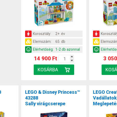
Korosztály:
2+ év
Korosztál
Elemszám:
65 db
Elemszá
Elérhetőség:
1-2 db azonnal
Elérhetős
14 900 Ft
3 050
0
LEGO & Disney Princess™
LEGO Crea
43288
Vadállatok
Sally virágcserepe
Meglepetés