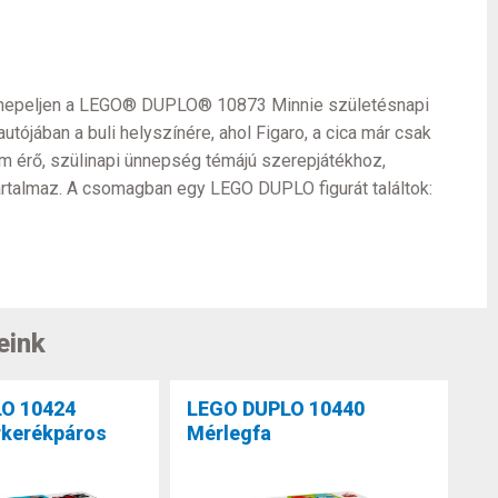
 ünnepeljen a LEGO® DUPLO® 10873 Minnie születésnapi
utójában a buli helyszínére, ahol Figaro, a cica már csak
m érő, szülinapi ünnepség témájú szerepjátékhoz,
 tartalmaz. A csomagban egy LEGO DUPLO figurát találtok:
eink
O 10424
LEGO DUPLO 10440
rkerékpáros
Mérlegfa