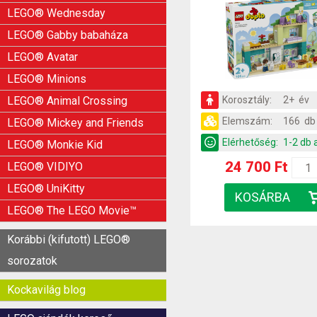
LEGO® Wednesday
LEGO® Gabby babaháza
LEGO® Avatar
LEGO® Minions
LEGO® Animal Crossing
Korosztály:
2+ év
Elemszám:
166 db
LEGO® Mickey and Friends
Elérhetőség:
1-2 db 
LEGO® Monkie Kid
24 700 Ft
LEGO® VIDIYO
LEGO® UniKitty
LEGO® The LEGO Movie™
Korábbi (kifutott) LEGO®
sorozatok
Kockavilág blog