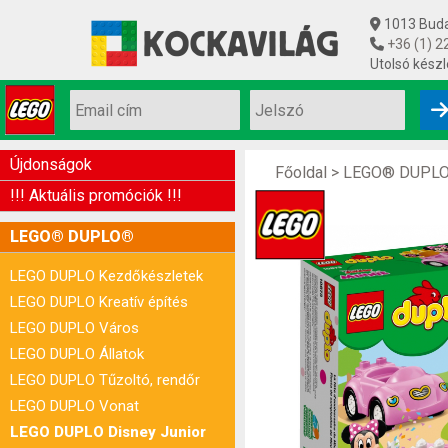
1013 Budap
+36 (1) 2
Utolsó készl
Újdonságok
Főoldal
>
LEGO® DUPL
!!! Aktuális promóciók !!!
LEGO® DUPLO®
LEGO DUPLO Kezdőkészletek
LEGO DUPLO Kreatív építés
LEGO DUPLO Város
LEGO DUPLO Állatok
LEGO DUPLO Tűzoltó, rendőr
LEGO DUPLO Vonat
LEGO DUPLO Disney Junior