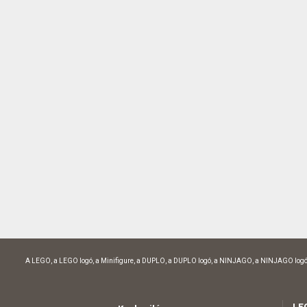
A LEGO, a LEGO logó, a Minifigure, a DUPLO, a DUPLO logó, a NINJAGO, a NINJAGO logó
LE