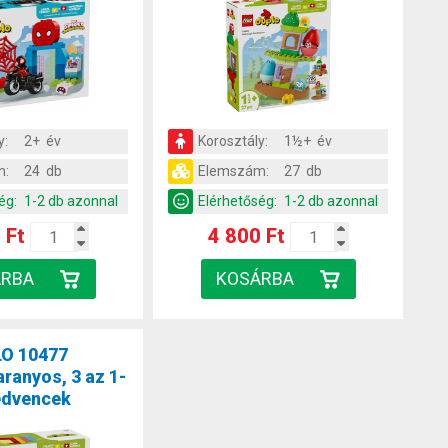
y:
2+ év
Korosztály:
1½+ év
m:
24 db
Elemszám:
27 db
ég:
1-2 db azonnal
Elérhetőség:
1-2 db azonnal
 Ft
4 800 Ft
O 10477
aranyos, 3 az 1-
edvencek