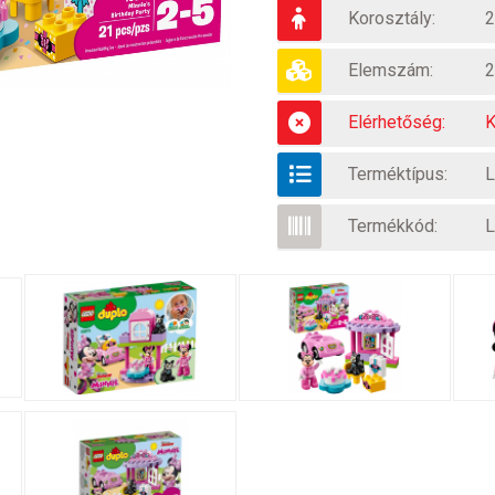
Korosztály:
2
Elemszám:
2
Elérhetőség:
K
Terméktípus:
Termékkód:
L