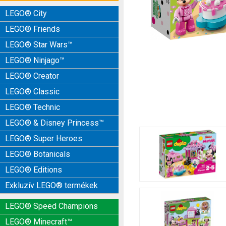
LEGO® City
LEGO® Friends
LEGO® Star Wars™
LEGO® Ninjago™
LEGO® Creator
LEGO® Classic
LEGO® Technic
LEGO® & Disney Princess™
LEGO® Super Heroes
LEGO® Botanicals
LEGO® Editions
Exkluzív LEGO® termékek
LEGO® Speed Champions
LEGO® Minecraft™