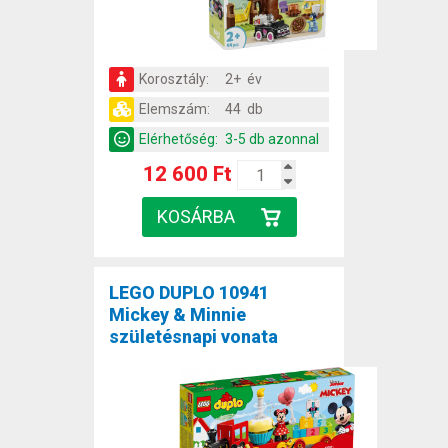
Korosztály:
2+ év
Elemszám:
44 db
Elérhetőség:
3-5 db azonnal
12 600 Ft
LEGO DUPLO 10941
Mickey & Minnie
születésnapi vonata