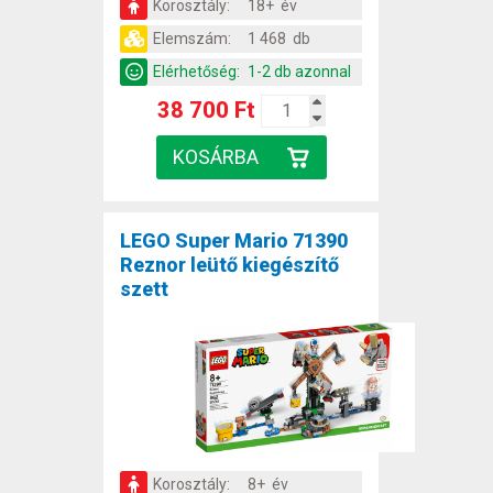
Korosztály:
18+ év
Elemszám:
1 468 db
Elérhetőség:
1-2 db azonnal
38 700 Ft
LEGO Super Mario 71390
Reznor leütő kiegészítő
szett
Korosztály:
8+ év