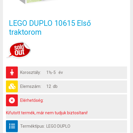
LEGO DUPLO 10615 Első
traktorom
Korosztály:
1½-5 év
Elemszám:
12 db
Elérhetőség:
Kifutott termék, már nem tudjuk biztosítani!
Terméktípus:
LEGO DUPLO