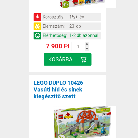
Korosztály:
1½+ év
Elemszám:
23 db
Elérhetőség:
1-2 db azonnal
7 900 Ft
LEGO DUPLO 10426
Vasúti híd és sínek
kiegészítő szett