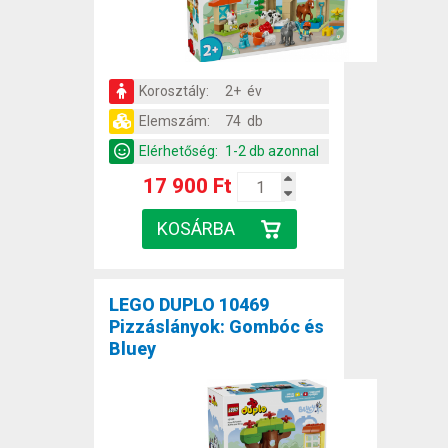
Korosztály:
2+ év
Elemszám:
74 db
Elérhetőség:
1-2 db azonnal
17 900 Ft
LEGO DUPLO 10469
Pizzáslányok: Gombóc és
Bluey