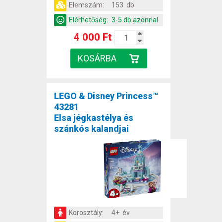
Elemszám:
153 db
Elérhetőség:
3-5 db azonnal
4 000 Ft
LEGO & Disney Princess™
43281
Elsa jégkastélya és
szánkós kalandjai
Korosztály:
4+ év