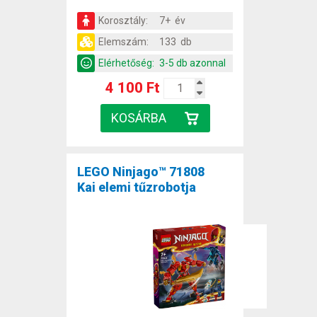
Korosztály:
7+ év
Elemszám:
133 db
Elérhetőség:
3-5 db azonnal
4 100 Ft
LEGO Ninjago™ 71808
Kai elemi tűzrobotja