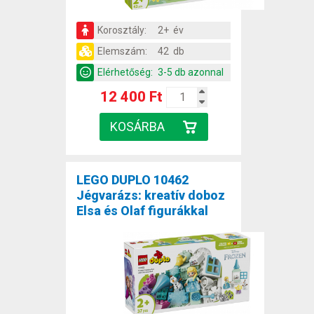
Korosztály:
2+ év
Elemszám:
42 db
Elérhetőség:
3-5 db azonnal
12 400 Ft
LEGO DUPLO 10462
Jégvarázs: kreatív doboz
Elsa és Olaf figurákkal