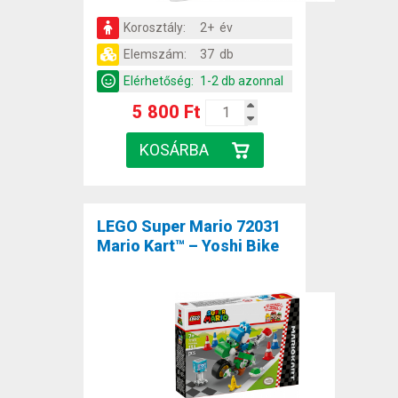
Korosztály:
2+ év
Elemszám:
37 db
Elérhetőség:
1-2 db azonnal
5 800 Ft
LEGO Super Mario 72031
Mario Kart™ – Yoshi Bike