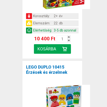
Korosztály:
2+ év
Elemszám:
22 db
Elérhetőség:
3-5 db azonnal
10 400 Ft
LEGO DUPLO 10415
Érzések és érzelmek