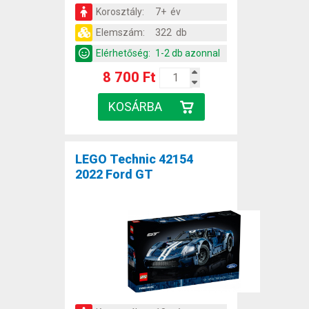
Korosztály:
7+ év
Elemszám:
322 db
Elérhetőség:
1-2 db azonnal
8 700 Ft
LEGO Technic 42154
2022 Ford GT