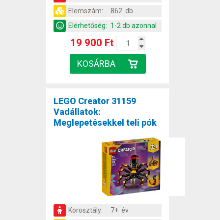
Elemszám:
862 db
Elérhetőség:
1-2 db azonnal
19 900 Ft
LEGO Creator 31159
Vadállatok:
Meglepetésekkel teli pók
Korosztály:
7+ év