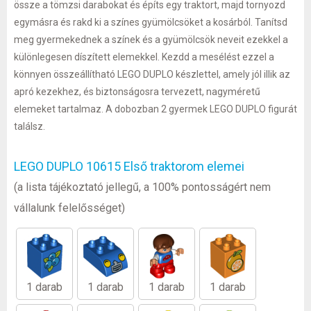
össze a tömzsi darabokat és építs egy traktort, majd tornyozd
egymásra és rakd ki a színes gyümölcsöket a kosárból. Tanítsd
meg gyermekednek a színek és a gyümölcsök neveit ezekkel a
különlegesen díszített elemekkel. Kezdd a mesélést ezzel a
könnyen összeállítható LEGO DUPLO készlettel, amely jól illik az
apró kezekhez, és biztonságosra tervezett, nagyméretű
elemeket tartalmaz. A dobozban 2 gyermek LEGO DUPLO figurát
találsz.
LEGO DUPLO 10615 Első traktorom elemei
(a lista tájékoztató jellegű, a 100% pontosságért nem
vállalunk felelősséget)
1 darab
1 darab
1 darab
1 darab