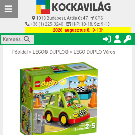
1013 Budapest, Attila út 47.
GPS
+36 (1) 225-3240
H-P: 10-18, Sz: 9-13
2026. augusztus 8.:
9-13h
Főoldal
>
LEGO® DUPLO®
>
LEGO DUPLO Város