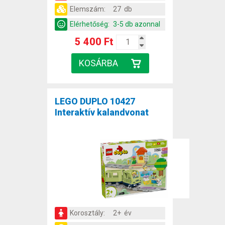
Elemszám:
27 db
Elérhetőség:
3-5 db azonnal
5 400 Ft
LEGO DUPLO 10427
Interaktív kalandvonat
Korosztály:
2+ év