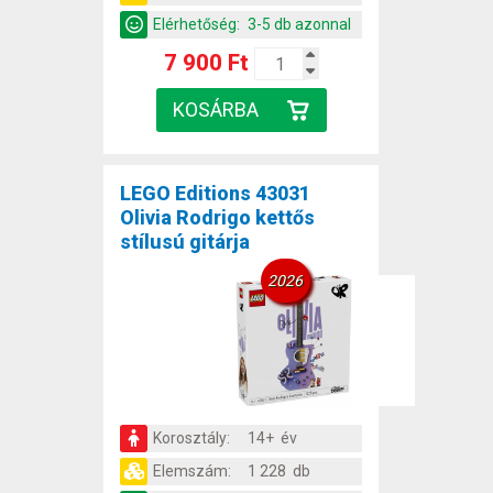
Elérhetőség:
3-5 db azonnal
7 900 Ft
LEGO Editions 43031
Olivia Rodrigo kettős
stílusú gitárja
2026
Korosztály:
14+ év
Elemszám:
1 228 db