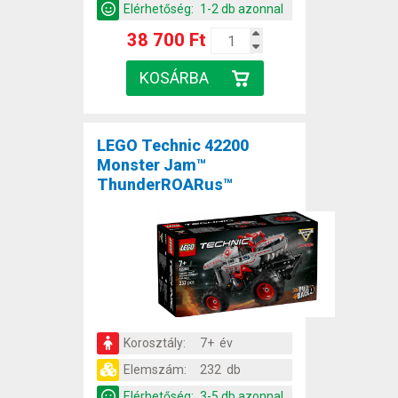
Elérhetőség:
1-2 db azonnal
38 700 Ft
LEGO Technic 42200
Monster Jam™
ThunderROARus™
Korosztály:
7+ év
Elemszám:
232 db
Elérhetőség:
3-5 db azonnal