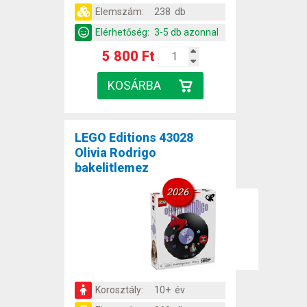
Elemszám:
238 db
Elérhetőség:
3-5 db azonnal
5 800 Ft
LEGO Editions 43028
Olivia Rodrigo
bakelitlemez
2026
Korosztály:
10+ év