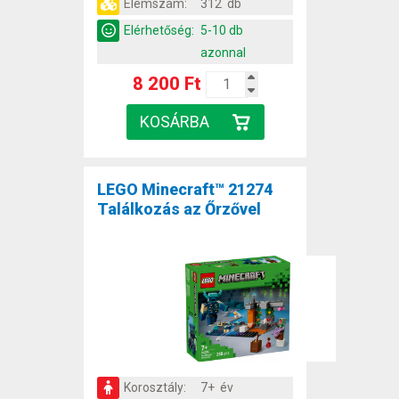
Elemszám:
312 db
Elérhetőség:
5-10 db
azonnal
8 200 Ft
LEGO Minecraft™ 21274
Találkozás az Őrzővel
Korosztály:
7+ év