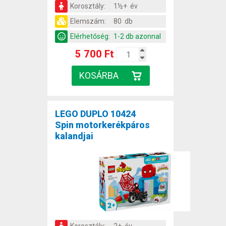
Korosztály:
1½+ év
Elemszám:
80 db
Elérhetőség:
1-2 db azonnal
5 700 Ft
LEGO DUPLO 10424
Spin motorkerékpáros
kalandjai