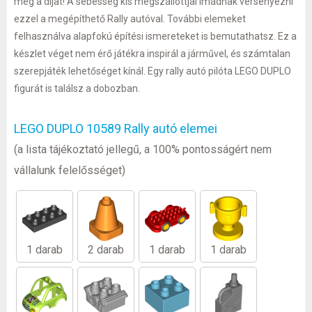
meg a díjat! A sebesség kis megszállottjai imádnak versenyezni
ezzel a megépíthető Rally autóval. További elemeket
felhasználva alapfokú építési ismereteket is bemutathatsz. Ez a
készlet véget nem érő játékra inspirál a járművel, és számtalan
szerepjáték lehetőséget kínál. Egy rally autó pilóta LEGO DUPLO
figurát is találsz a dobozban.
LEGO DUPLO 10589 Rally autó elemei
(a lista tájékoztató jellegű, a 100% pontosságért nem
vállalunk felelősséget)
1 darab
2 darab
1 darab
1 darab