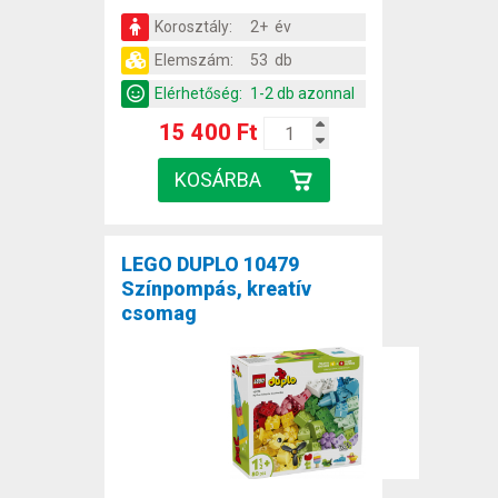
Korosztály:
2+ év
Elemszám:
53 db
Elérhetőség:
1-2 db azonnal
15 400 Ft
LEGO DUPLO 10479
Színpompás, kreatív
csomag