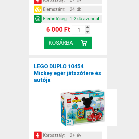
Korosztály:
2+ év
Elemszám:
24 db
Elérhetőség:
1-2 db azonnal
6 000 Ft
LEGO DUPLO 10454
Mickey egér játszótere és
autója
Korosztály:
2+ év