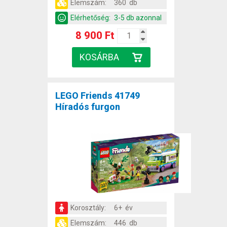
Elemszám:
360 db
Elérhetőség:
3-5 db azonnal
8 900 Ft
LEGO Friends 41749
Híradós furgon
Korosztály:
6+ év
Elemszám:
446 db