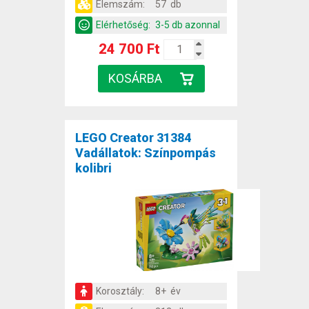
Elemszám:
57 db
Elérhetőség:
3-5 db azonnal
24 700 Ft
LEGO Creator 31384
Vadállatok: Színpompás
kolibri
Korosztály:
8+ év