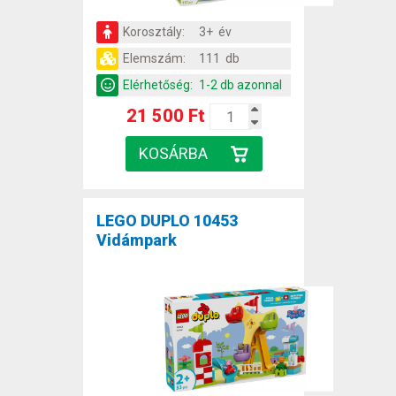
Korosztály:
3+ év
Elemszám:
111 db
Elérhetőség:
1-2 db azonnal
21 500 Ft
LEGO DUPLO 10453
Vidámpark