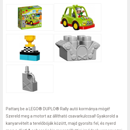
Pattanj be a LEGO® DUPLO® Rally autó kormánya mögé!
Szereld meg a motort az állítható csavarkulccsal! Gyakorold a
kanyarvételt a terelőbóják között, majd gyorsíts fel, és nyerd