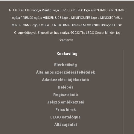
A LEGO, a LEGO logó, a Minifigure, a DUPLO, a DUPLO logó, a NINJAGO, a NINJAGO
logó, a FRIENDS logó, a HIDDEN SIDE logó, a MINIFIGURES logó, a MINDSTORMS, a
MINDSTORMS logó, a VIDIYO, a NEXO KNIGHTS és a NEXO KNIGHTS logó a LEGO
Group védjegyei. Engedéllyel használva. ©2023 The LEGO Group. Minden jog
fenntartva.
Kockavilág
Elérhetőség
Általános szerződési feltételek
Adatkezelési tájékoztató
Belépés
Regisztráció
Jelszó emlékeztető
Friss hírek
LEGO Katalógus
Állásajánlat