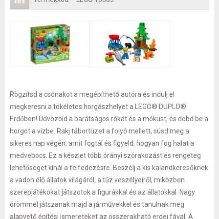
Rögzítsd a csónakot a megépíthető autóra és indulj el
megkeresni a tökéletes horgászhelyet a LEGO® DUPLO®
Erdőben! Üdvözöld a barátságos rókát és a mókust, és dobd be a
horgot a vízbe. Rakj tábortüzet a folyó mellett, süsd meg a
sikeres nap végén, amit fogtál és figyeld, hogyan fog halat a
medvebocs. Ez a készlet több órányi szórakozást és rengeteg
lehetőséget kínál a felfedezésre. Beszélj a kis kalandkeresőknek
a vadon élő állatok világáról, a tűz veszélyeiről, miközben
szerepjátékokat játszotok a figurákkal és az állatokkal. Nagy
örömmel játszanak majd a járművekkel és tanulnak meg
alapvető építési ismereteket az összerakható erdei fával. A