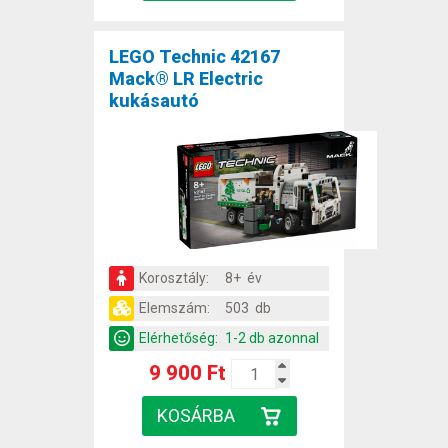
LEGO Technic 42167
Mack® LR Electric
kukásautó
Korosztály:
8+ év
Elemszám:
503 db
Elérhetőség:
1-2 db azonnal
9 900 Ft