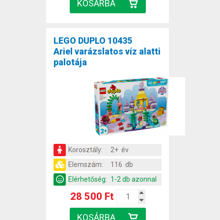
LEGO DUPLO 10435
Ariel varázslatos víz alatti
palotája
Korosztály:
2+ év
Elemszám:
116 db
Elérhetőség:
1-2 db azonnal
28 500 Ft