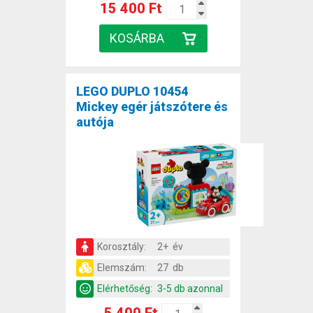
15 400 Ft
LEGO DUPLO 10454
Mickey egér játszótere és
autója
Korosztály:
2+ év
Elemszám:
27 db
Elérhetőség:
3-5 db azonnal