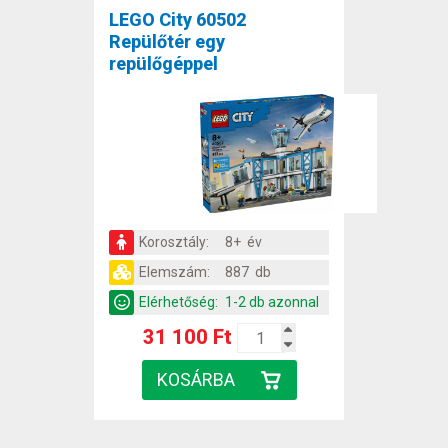
LEGO City 60502
Repülőtér egy
repülőgéppel
Korosztály:
8+ év
Elemszám:
887 db
Elérhetőség:
1-2 db azonnal
31 100 Ft