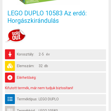
LEGO DUPLO 10583 Az erdő:
Horgászkirándulás
Korosztály:
2-5 év
Elemszám:
32 db
Elérhetőség:
Kifutott termék, már nem tudjuk biztosítani!
Terméktípus:
LEGO DUPLO
Termékkód:
LEGO 10583