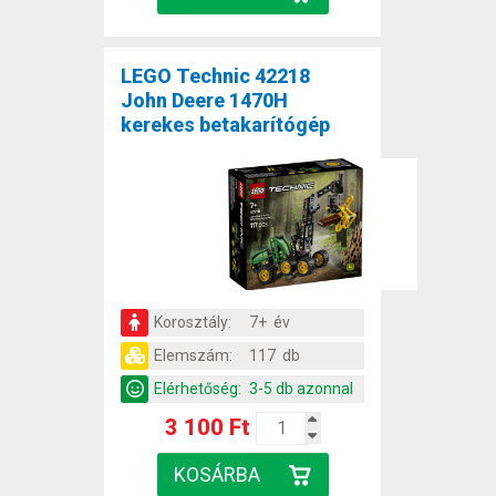
LEGO Technic 42218
John Deere 1470H
kerekes betakarítógép
Korosztály:
7+ év
Elemszám:
117 db
Elérhetőség:
3-5 db azonnal
3 100 Ft