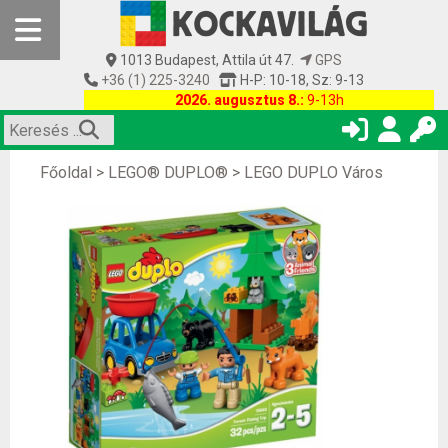
1013 Budapest, Attila út 47.
GPS
+36 (1) 225-3240
H-P: 10-18, Sz: 9-13
2026. augusztus 8.:
9-13h
Főoldal
>
LEGO® DUPLO®
>
LEGO DUPLO Város