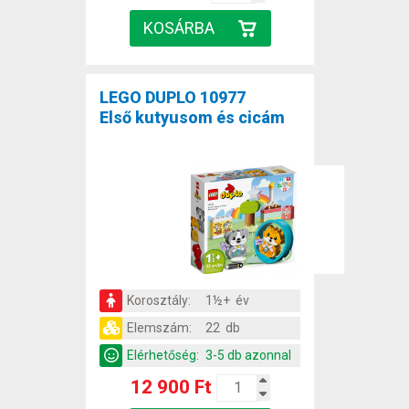
LEGO DUPLO 10977
Első kutyusom és cicám
Korosztály:
1½+ év
Elemszám:
22 db
Elérhetőség:
3-5 db azonnal
12 900 Ft