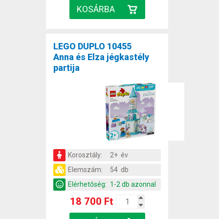
LEGO DUPLO 10455
Anna és Elza jégkastély
partija
Korosztály:
2+ év
Elemszám:
54 db
Elérhetőség:
1-2 db azonnal
18 700 Ft