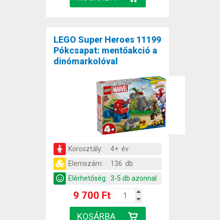
LEGO Super Heroes 11199
Pókcsapat: mentőakció a
dinómarkolóval
Korosztály:
4+ év
Elemszám:
136 db
Elérhetőség:
3-5 db azonnal
9 700 Ft