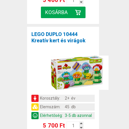
5 400 Ft
LEGO DUPLO 10444
Kreatív kert és virágok
Korosztály:
2+ év
Elemszám:
45 db
Elérhetőség:
3-5 db azonnal
5 700 Ft