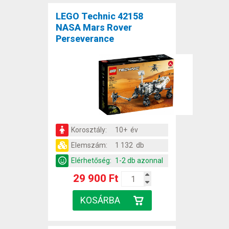
LEGO Technic 42158
NASA Mars Rover
Perseverance
Korosztály:
10+ év
Elemszám:
1 132 db
Elérhetőség:
1-2 db azonnal
29 900 Ft