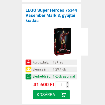
LEGO Super Heroes 76344
Vasember Mark 3, gyűjtői
kiadás
Korosztály:
18+ év
Elemszám:
1 297 db
Elérhetőség:
1-2 db azonnal
41 600 Ft