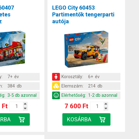
60407
LEGO City 60453
etes
Partimentők tengerparti
z
autója
y:
7+ év
Korosztály:
6+ év
m:
384 db
Elemszám:
214 db
ég:
3-5 db azonnal
Elérhetőség:
1-2 db azonnal
 Ft
7 600 Ft