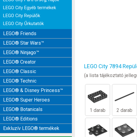
LEGO City Egyéb termékek
LEGO City Repülők
LEGO City Űrkutatók
LEGO® Friends
LEGO® Star Wars™
LEGO® Ninjago™
LEGO® Creator
LEGO City 7894 Repül
LEGO® Classic
(a lista tájékoztató jel
LEGO® Technic
LEGO® & Disney Princess™
LEGO® Super Heroes
LEGO® Botanicals
1 darab
2 darab
LEGO® Editions
Exkluzív LEGO® termékek