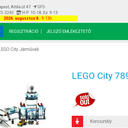
est, Attila út 47.
GPS
25-3240
H-P: 10-18, Sz: 9-13
etfrissítés: 2026.08.08 04:00:09
2026. augusztus 8.:
9-13h
REGISZTRÁCIÓ
JELSZÓ EMLÉKEZTETŐ
LEGO City Járművek
LEGO City 789
Korosztály: