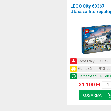
LEGO City 60367
Utasszállító repül
Korosztály:
7+ év
Elemszám:
913 db
Elérhetőség:
3-5 db 
31 100 Ft