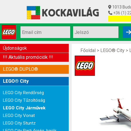
1013 Budap
+36 (1) 2
Utolsó készl
Újdonságok
Főoldal
>
LEGO® City
>
!!! Aktuális promóciók !!!
LEGO® DUPLO®
LEGO® City
LEGO City Rendőrség
LEGO City Tűzoltóság
LEGO City Járművek
LEGO City Vonat
LEGO City Stuntz
LEGO City Parti őrség, hajók