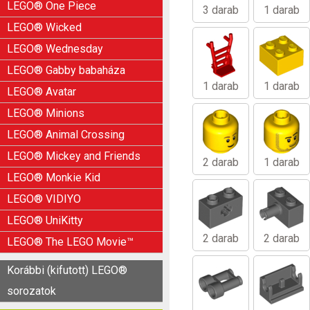
LEGO® One Piece
3 darab
1 darab
LEGO® Wicked
LEGO® Wednesday
LEGO® Gabby babaháza
1 darab
1 darab
LEGO® Avatar
LEGO® Minions
LEGO® Animal Crossing
LEGO® Mickey and Friends
2 darab
1 darab
LEGO® Monkie Kid
LEGO® VIDIYO
LEGO® UniKitty
2 darab
2 darab
LEGO® The LEGO Movie™
Korábbi (kifutott) LEGO®
sorozatok