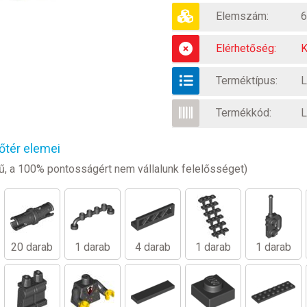
Elemszám:
6
Elérhetőség:
K
Terméktípus:
L
Termékkód:
L
őtér elemei
legű, a 100% pontosságért nem vállalunk felelősséget)
20 darab
1 darab
4 darab
1 darab
1 darab