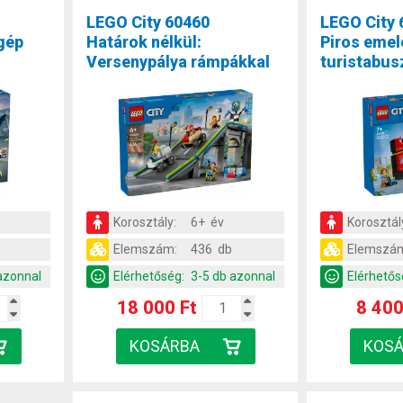
LEGO City 60460
LEGO City 
őgép
Határok nélkül:
Piros emel
Versenypálya rámpákkal
turistabus
Korosztály:
6+ év
Korosztál
Elemszám:
436 db
Elemszá
azonnal
Elérhetőség:
3-5 db azonnal
Elérhetős
18 000 Ft
8 400