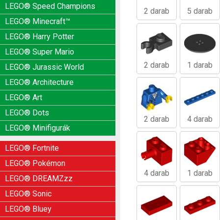
LEGO® Speed Champions
2 darab
5 darab
LEGO® Minecraft™
LEGO® Harry Potter
LEGO® Super Mario
2 darab
1 darab
LEGO® Jurassic World
LEGO® Architecture
LEGO® Art
LEGO® Dots
2 darab
4 darab
LEGO® Minifigurák
LEGO® Fortnite
LEGO® Pokémon
4 darab
1 darab
LEGO® DREAMZzz
LEGO® Sonic
LEGO® Bluey