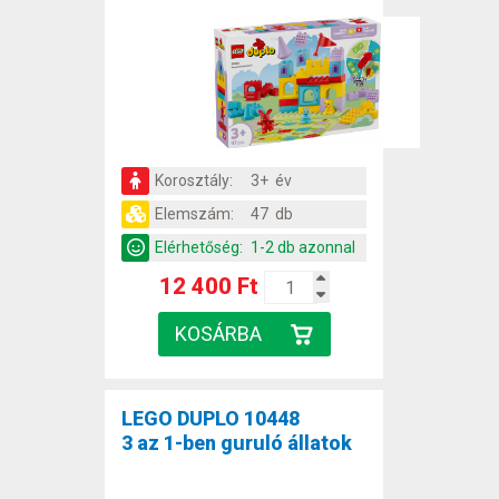
Korosztály:
3+ év
Elemszám:
47 db
Elérhetőség:
1-2 db azonnal
12 400 Ft
LEGO DUPLO 10448
3 az 1-ben guruló állatok