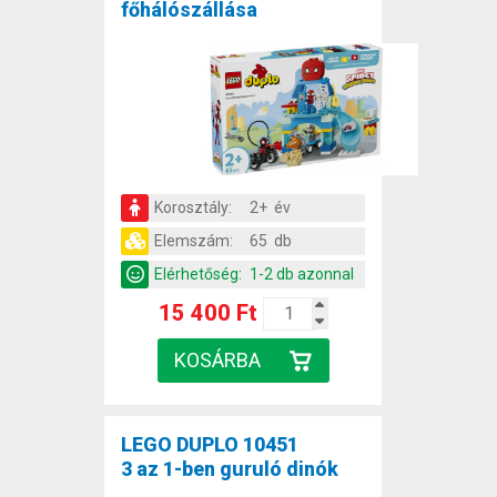
főhálószállása
Korosztály:
2+ év
Elemszám:
65 db
Elérhetőség:
1-2 db azonnal
15 400 Ft
LEGO DUPLO 10451
3 az 1-ben guruló dinók