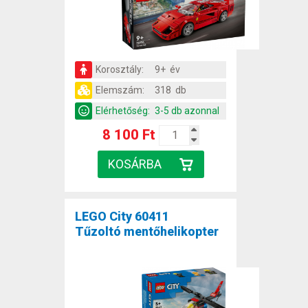
Korosztály:
9+ év
Elemszám:
318 db
Elérhetőség:
3-5 db azonnal
8 100 Ft
LEGO City 60411
Tűzoltó mentőhelikopter