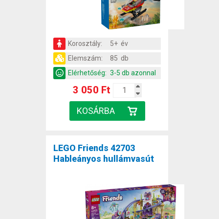
Korosztály:
5+ év
Elemszám:
85 db
Elérhetőség:
3-5 db azonnal
3 050 Ft
LEGO Friends 42703
Hableányos hullámvasút