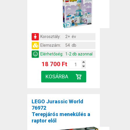
Korosztály:
2+ év
Elemszám:
54 db
Elérhetőség:
1-2 db azonnal
18 700 Ft
LEGO Jurassic World
76972
Terepjárós menekülés a
raptor elől