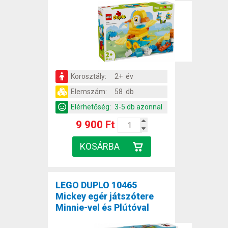
Korosztály:
2+ év
Elemszám:
58 db
Elérhetőség:
3-5 db azonnal
9 900 Ft
LEGO DUPLO 10465
Mickey egér játszótere
Minnie-vel és Plútóval