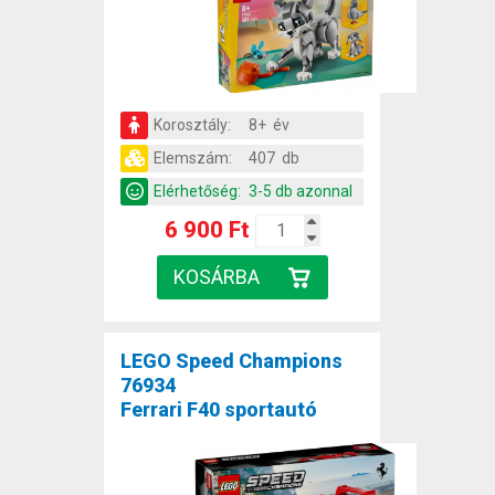
Korosztály:
8+ év
Elemszám:
407 db
Elérhetőség:
3-5 db azonnal
6 900 Ft
LEGO Speed Champions
76934
Ferrari F40 sportautó