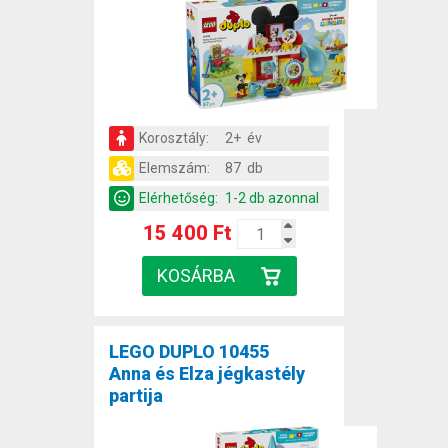
Korosztály:
2+ év
Elemszám:
87 db
Elérhetőség:
1-2 db azonnal
15 400 Ft
LEGO DUPLO 10455
Anna és Elza jégkastély
partija