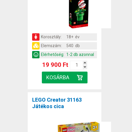
Korosztály:
18+ év
Elemszám:
540 db
Elérhetőség:
1-2 db azonnal
19 900 Ft
LEGO Creator 31163
Játékos cica