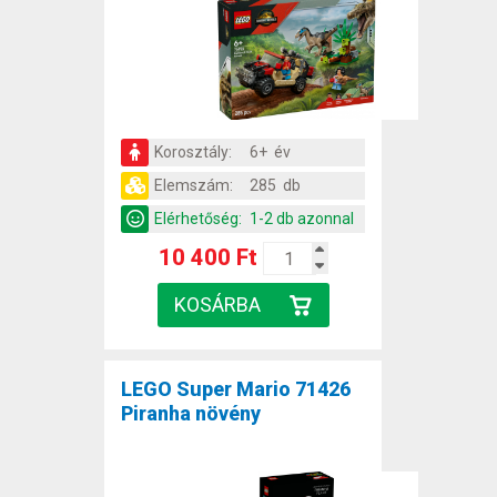
Korosztály:
6+ év
Elemszám:
285 db
Elérhetőség:
1-2 db azonnal
10 400 Ft
LEGO Super Mario 71426
Piranha növény