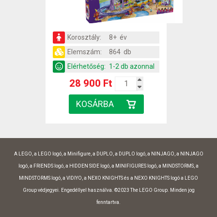
Korosztály:
8+ év
Elemszám:
864 db
Elérhetőség:
1-2 db azonnal
28 900 Ft
A LEGO, a LEGO logó, a Minifigure, a DUPLO, a DUPLO logó, a NINJAGO, a NINJAGO
logó, a FRIENDS logó, a HIDDEN SIDE logó, a MINIFIGURES logó, a MINDSTORMS, a
MINDSTORMS logó, a VIDIYO, a NEXO KNIGHTS és a NEXO KNIGHTS logó a LEGO
Group védjegyei. Engedéllyel használva. ©2023 The LEGO Group. Minden jog
fenntartva.