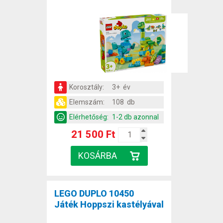
Korosztály:
3+ év
Elemszám:
108 db
Elérhetőség:
1-2 db azonnal
21 500 Ft
LEGO DUPLO 10450
Játék Hoppszi kastélyával