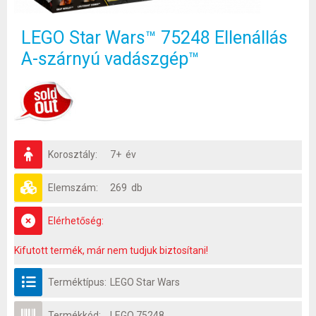
LEGO Star Wars™ 75248 Ellenállás
A-szárnyú vadászgép™
Korosztály:
7+ év
Elemszám:
269 db
Elérhetőség:
Kifutott termék, már nem tudjuk biztosítani!
Terméktípus:
LEGO Star Wars
Termékkód:
LEGO 75248