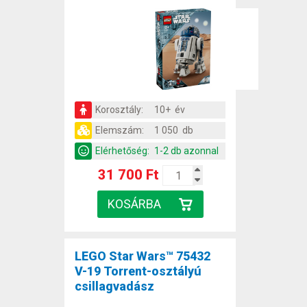
Korosztály:
10+ év
Elemszám:
1 050 db
Elérhetőség:
1-2 db azonnal
31 700 Ft
LEGO Star Wars™ 75432
V-19 Torrent-osztályú
csillagvadász