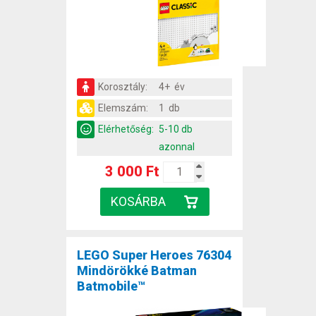
Korosztály:
4+ év
Elemszám:
1 db
Elérhetőség:
5-10 db
azonnal
3 000 Ft
LEGO Super Heroes 76304
Mindörökké Batman
Batmobile™