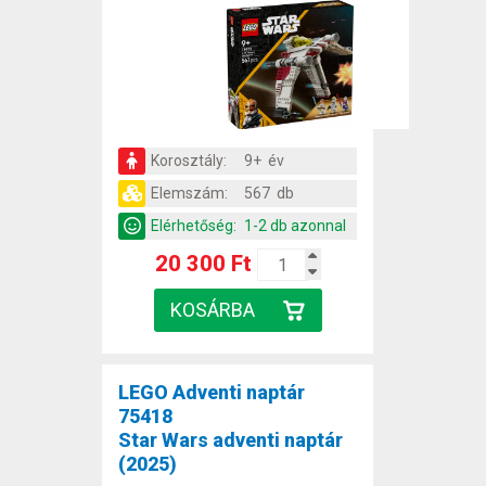
Korosztály:
9+ év
Elemszám:
567 db
Elérhetőség:
1-2 db azonnal
20 300 Ft
LEGO Adventi naptár
75418
Star Wars adventi naptár
(2025)