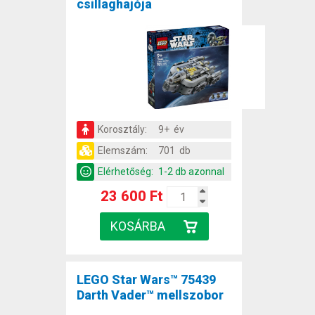
csillaghajója
Korosztály:
9+ év
Elemszám:
701 db
Elérhetőség:
1-2 db azonnal
23 600 Ft
LEGO Star Wars™ 75439
Darth Vader™ mellszobor