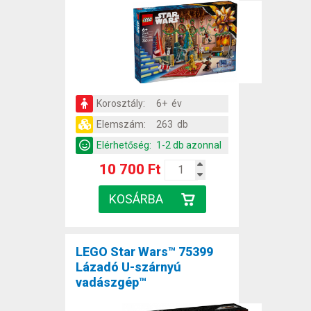
Korosztály:
6+ év
Elemszám:
263 db
Elérhetőség:
1-2 db azonnal
10 700 Ft
LEGO Star Wars™ 75399
Lázadó U-szárnyú
vadászgép™