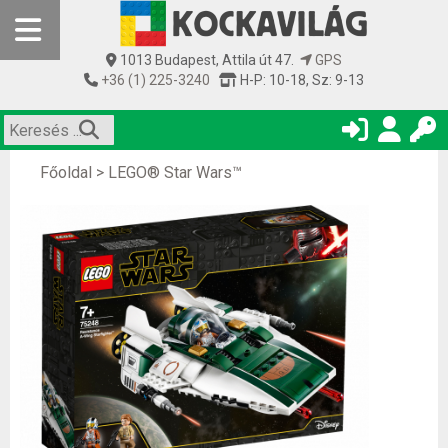
1013 Budapest, Attila út 47.
GPS
+36 (1) 225-3240
H-P: 10-18, Sz: 9-13
Főoldal
>
LEGO® Star Wars™