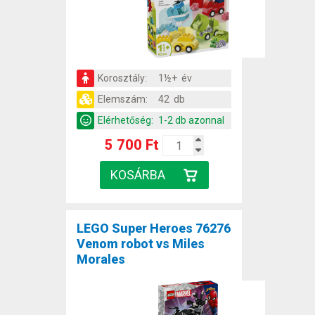
Korosztály:
1½+ év
Elemszám:
42 db
Elérhetőség:
1-2 db azonnal
5 700 Ft
LEGO Super Heroes 76276
Venom robot vs Miles
Morales