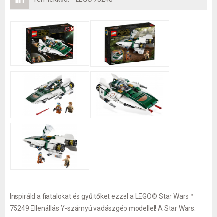
Inspiráld a fiatalokat és gyűjtőket ezzel a LEGO® Star Wars™
75249 Ellenállás Y-szárnyú vadászgép modellel! A Star Wars: