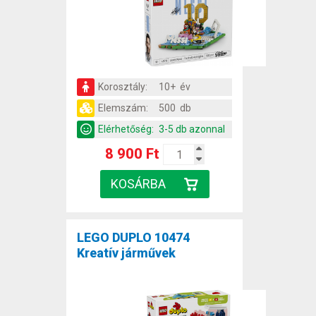
Korosztály:
10+ év
Elemszám:
500 db
Elérhetőség:
3-5 db azonnal
8 900 Ft
LEGO DUPLO 10474
Kreatív járművek