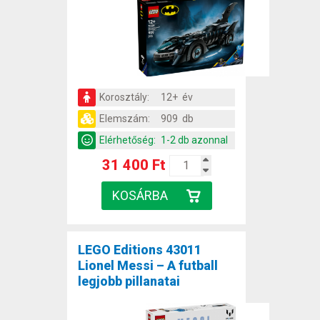
Korosztály:
12+ év
Elemszám:
909 db
Elérhetőség:
1-2 db azonnal
31 400 Ft
LEGO Editions 43011
Lionel Messi – A futball
legjobb pillanatai