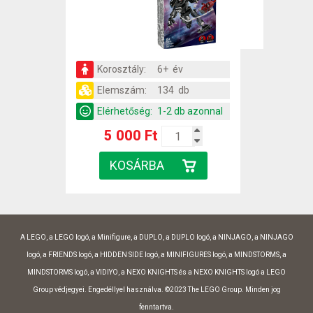
Korosztály:
6+ év
Elemszám:
134 db
Elérhetőség:
1-2 db azonnal
5 000 Ft
A LEGO, a LEGO logó, a Minifigure, a DUPLO, a DUPLO logó, a NINJAGO, a NINJAGO
logó, a FRIENDS logó, a HIDDEN SIDE logó, a MINIFIGURES logó, a MINDSTORMS, a
MINDSTORMS logó, a VIDIYO, a NEXO KNIGHTS és a NEXO KNIGHTS logó a LEGO
Group védjegyei. Engedéllyel használva. ©2023 The LEGO Group. Minden jog
fenntartva.