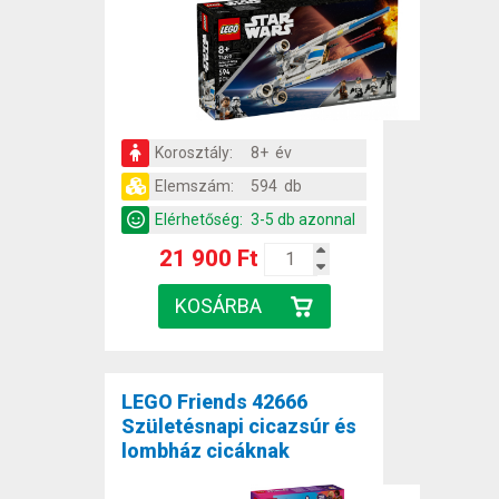
Korosztály:
8+ év
Elemszám:
594 db
Elérhetőség:
3-5 db azonnal
21 900 Ft
LEGO Friends 42666
Születésnapi cicazsúr és
lombház cicáknak