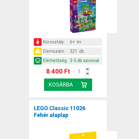
Korosztály:
6+ év
Elemszám:
321 db
Elérhetőség:
3-5 db azonnal
8 400 Ft
LEGO Classic 11026
Fehér alaplap