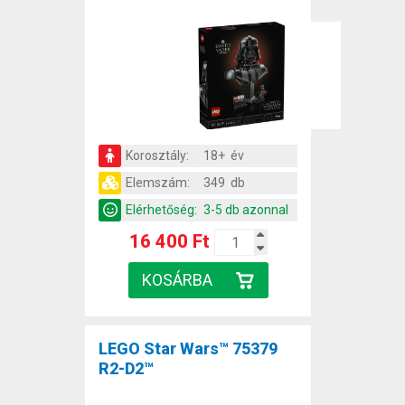
Korosztály:
18+ év
Elemszám:
349 db
Elérhetőség:
3-5 db azonnal
16 400 Ft
LEGO Star Wars™ 75379
R2-D2™