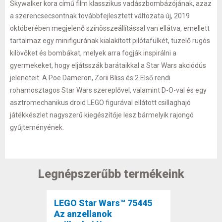
Skywalker kora című film klasszikus vadászbombázójának, azaz
a szerencsecsontnak továbbfejlesztett változata új, 2019
októberében megjelenő színösszeállítással van ellátva, emellett
tartalmaz egy minifigurának kialakított pilótafülkét, tüzelő rugós
kilövőket és bombákat, melyek arra fogják inspirálni a
gyermekeket, hogy eljátsszák barátaikkal a Star Wars akciódús
jeleneteit. A Poe Dameron, Zorii Bliss és 2 Első rendi
rohamosztagos Star Wars szereplővel, valamint D-O-val és egy
asztromechanikus droid LEGO figurával ellátott csillaghajó
játékkészlet nagyszerű kiegészítője lesz bármelyik rajongó
gyűjteményének.
Legnépszerűbb termékeink
LEGO Star Wars™ 75445
Az anzellanok