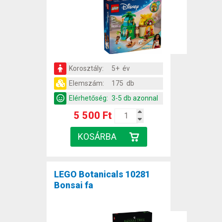
Korosztály:
5+ év
Elemszám:
175 db
Elérhetőség:
3-5 db azonnal
5 500 Ft
LEGO Botanicals 10281
Bonsai fa