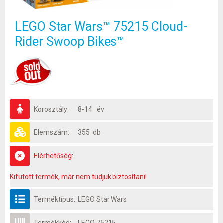
LEGO Star Wars™ 75215 Cloud-
Rider Swoop Bikes™
Korosztály:
8-14 év
Elemszám:
355 db
Elérhetőség:
Kifutott termék, már nem tudjuk biztosítani!
Terméktípus:
LEGO Star Wars
Termékkód:
LEGO 75215