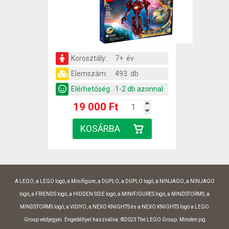
Korosztály:
7+ év
Elemszám:
493 db
Elérhetőség:
1-2 db azonnal
19 000 Ft
A LEGO, a LEGO logó, a Minifigure, a DUPLO, a DUPLO logó, a NINJAGO, a NINJAGO
logó, a FRIENDS logó, a HIDDEN SIDE logó, a MINIFIGURES logó, a MINDSTORMS, a
MINDSTORMS logó, a VIDIYO, a NEXO KNIGHTS és a NEXO KNIGHTS logó a LEGO
Group védjegyei. Engedéllyel használva. ©2023 The LEGO Group. Minden jog