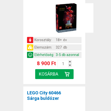
Korosztály:
18+ év
Elemszám:
327 db
Elérhetőség:
3-5 db azonnal
8 900 Ft
LEGO City 60466
Sárga buldózer