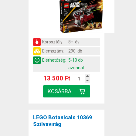
Korosztály:
8+ év
Elemszám:
290 db
Elérhetőség:
5-10 db
azonnal
13 500 Ft
LEGO Botanicals 10369
Szilvavirág