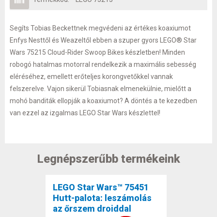
Segíts Tobias Beckettnek megvédeni az értékes koaxiumot
Enfys Nesttől és Weazeltől ebben a szuper gyors LEGO® Star
Wars 75215 Cloud-Rider Swoop Bikes készletben! Minden
robogó hatalmas motorral rendelkezik a maximális sebesség
eléréséhez, emellett erőteljes korongvetőkkel vannak
felszerelve. Vajon sikerül Tobiasnak elmenekülnie, mielőtt a
mohó banditák ellopják a koaxiumot? A döntés a te kezedben
van ezzel az izgalmas LEGO Star Wars készlettel!
Legnépszerűbb termékeink
LEGO Star Wars™ 75451
Hutt-palota: leszámolás
az őrszem droiddal