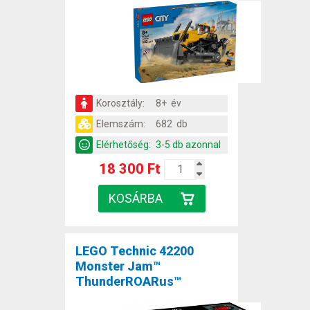
Korosztály:
8+ év
Elemszám:
682 db
Elérhetőség:
3-5 db azonnal
18 300 Ft
LEGO Technic 42200
Monster Jam™
ThunderROARus™