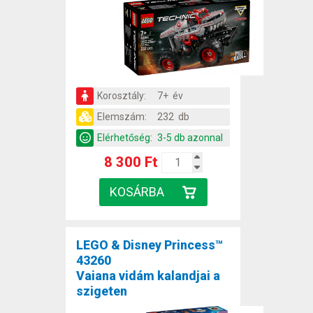
Korosztály:
7+ év
Elemszám:
232 db
Elérhetőség:
3-5 db azonnal
8 300 Ft
LEGO & Disney Princess™
43260
Vaiana vidám kalandjai a
szigeten