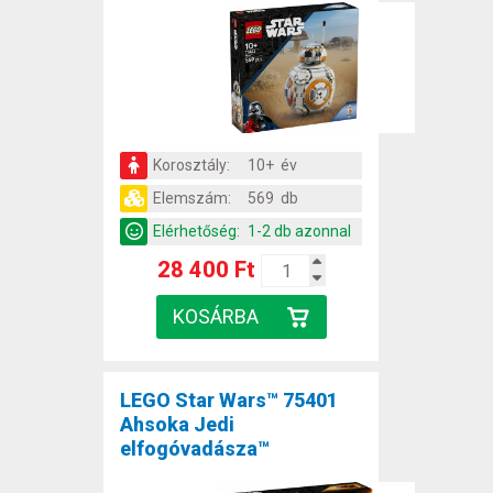
Korosztály:
10+ év
Elemszám:
569 db
Elérhetőség:
1-2 db azonnal
28 400 Ft
LEGO Star Wars™ 75401
Ahsoka Jedi
elfogóvadásza™