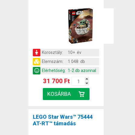
Korosztály:
10+ év
Elemszám:
1 048 db
Elérhetőség:
1-2 db azonnal
31 700 Ft
LEGO Star Wars™ 75444
AT-RT™ támadás