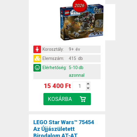
2026
Korosztály:
9+ év
Elemszám:
415 db
Elérhetőség:
5-10 db
azonnal
15 400 Ft
LEGO Star Wars™ 75454
Az Újjászületett
Birodalom AT-AT