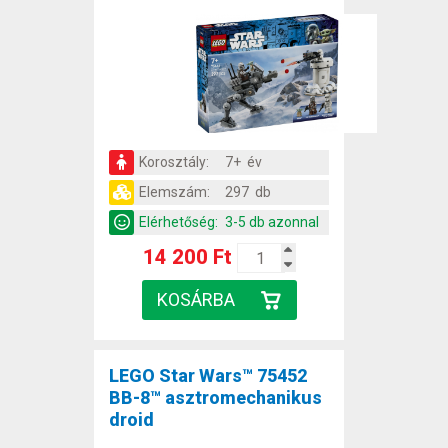
Korosztály:
7+ év
Elemszám:
297 db
Elérhetőség:
3-5 db azonnal
14 200 Ft
LEGO Star Wars™ 75452
BB-8™ asztromechanikus
droid