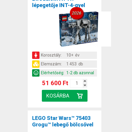
lépegetője INT-4-gyel
2026
Korosztály:
10+ év
Elemszám:
1 453 db
Elérhetőség:
1-2 db azonnal
51 600 Ft
LEGO Star Wars™ 75403
Grogu™ lebegő bölcsővel