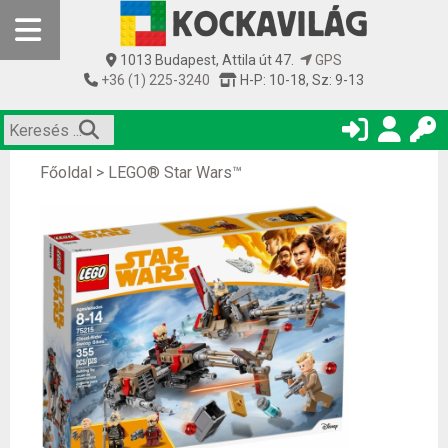
1013 Budapest, Attila út 47.
GPS
+36 (1) 225-3240
H-P: 10-18, Sz: 9-13
Főoldal
>
LEGO® Star Wars™