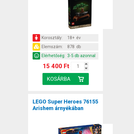
Korosztály:
18+ év
Elemszám:
878 db
Elérhetőség:
3-5 db azonnal
15 400 Ft
LEGO Super Heroes 76155
Arishem árnyékában