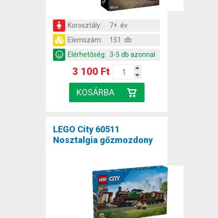
Korosztály:
7+ év
Elemszám:
151 db
Elérhetőség:
3-5 db azonnal
3 100 Ft
LEGO City 60511
Nosztalgia gőzmozdony