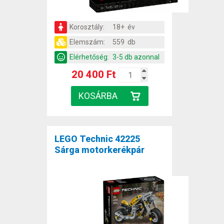
Korosztály:
18+ év
Elemszám:
559 db
Elérhetőség:
3-5 db azonnal
20 400 Ft
LEGO Technic 42225
Sárga motorkerékpár