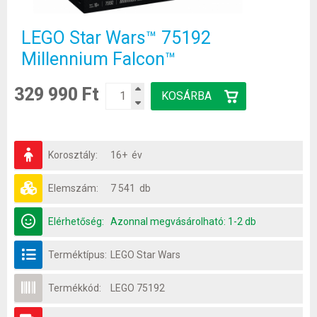
LEGO Star Wars™ 75192
Millennium Falcon™
329 990 Ft
Korosztály:
16+ év
Elemszám:
7 541 db
Elérhetőség:
Azonnal megvásárolható: 1-2 db
Terméktípus:
LEGO Star Wars
Termékkód:
LEGO 75192