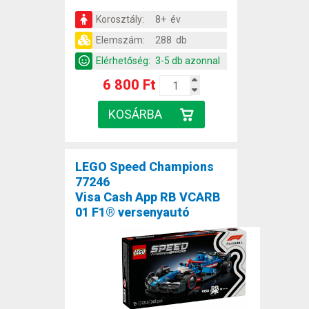
Korosztály:
8+ év
Elemszám:
288 db
Elérhetőség:
3-5 db azonnal
6 800 Ft
LEGO Speed Champions
77246
Visa Cash App RB VCARB
01 F1® versenyautó