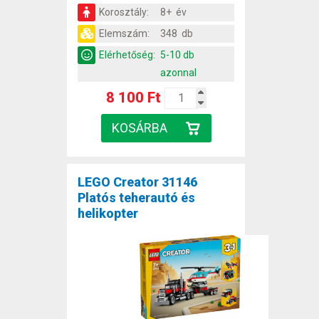
Korosztály:
8+ év
Elemszám:
348 db
Elérhetőség:
5-10 db
azonnal
8 100 Ft
LEGO Creator 31146
Platós teherautó és
helikopter