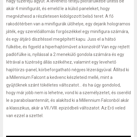
nagy tűzerejű ágyút. A levehető tetejű pilótafülkébe ültess be
akár 4 minifigurát, és emeld le a külső paneleket, hogy
megnézhesd a részletesen kidolgozott belső teret. A fő
rakodótérben van a minifigurák ülőhelye, egy dejarik hologramos
játék, egy szerelőállomás forgószékkel egy minifigura számára,
és egy átjáró díszítéssel megépített kapu. Juss el a hátsó
fülkébe, és figyeld a hiperhajtóművet a konzolról! Van egy rejtett
padlófülke is, nyílással a 2 menekülő gondola számára és egy
létrával a tüzérség állás székéhez, valamint egy levehető
hajótörzs-panel, körbeforgatható négyes lézerágyúval. Állítsd ki
a Millennium Falcont a kedvenc készleteid mellé, mint a
gyűjtőknek szánt tökéletes változatot... és ha úgy gondolod,
hogy már jobb nem is lehetne, vond ki a személyzetet, és cseréld
le a parabolaantennát, és alakítsd ki a Millennium Falconból akár
a klasszikus, akár a VII./VIII. epizódbeli változatot. Az Erő veled
van ezzel a szettel.