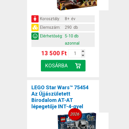
Korosztály:
8+ év
Elemszám:
290 db
Elérhetőség:
5-10 db
azonnal
13 500 Ft
LEGO Star Wars™ 75454
Az Újjászületett
Birodalom AT-AT
lépegetője INT-4-gyel
2026