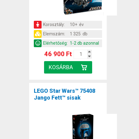
Korosztály:
10+ év
Elemszám:
1 325 db
Elérhetőség:
1-2 db azonnal
46 900 Ft
LEGO Star Wars™ 75408
Jango Fett™ sisak