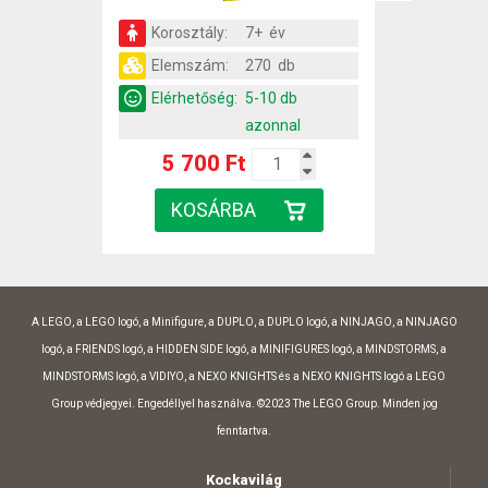
Korosztály:
7+ év
Elemszám:
270 db
Elérhetőség:
5-10 db
azonnal
5 700 Ft
A LEGO, a LEGO logó, a Minifigure, a DUPLO, a DUPLO logó, a NINJAGO, a NINJAGO
logó, a FRIENDS logó, a HIDDEN SIDE logó, a MINIFIGURES logó, a MINDSTORMS, a
MINDSTORMS logó, a VIDIYO, a NEXO KNIGHTS és a NEXO KNIGHTS logó a LEGO
Group védjegyei. Engedéllyel használva. ©2023 The LEGO Group. Minden jog
fenntartva.
Kockavilág