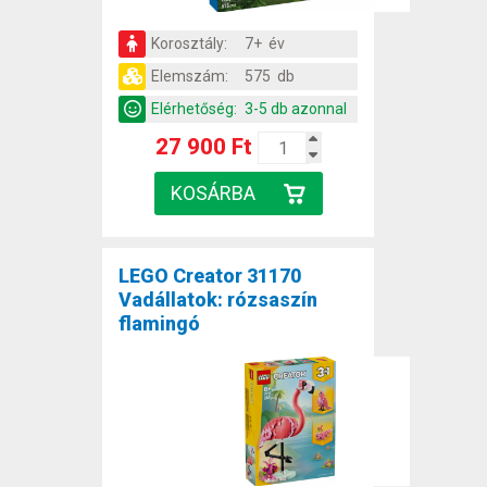
Korosztály:
7+ év
Elemszám:
575 db
Elérhetőség:
3-5 db azonnal
27 900 Ft
LEGO Creator 31170
Vadállatok: rózsaszín
flamingó