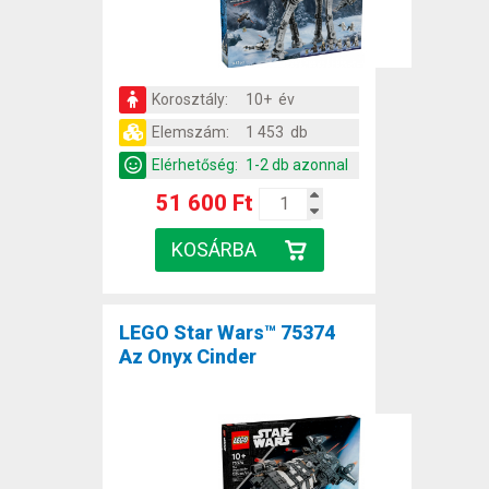
Korosztály:
10+ év
Elemszám:
1 453 db
Elérhetőség:
1-2 db azonnal
51 600 Ft
LEGO Star Wars™ 75374
Az Onyx Cinder