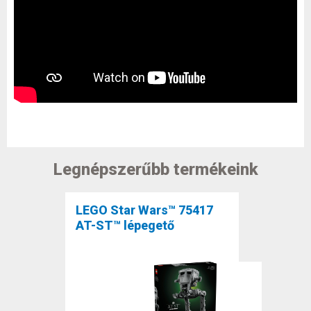
Legnépszerűbb termékeink
LEGO Star Wars™ 75417
AT-ST™ lépegető