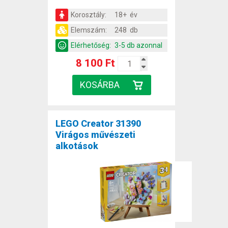
Korosztály:
18+ év
Elemszám:
248 db
Elérhetőség:
3-5 db azonnal
8 100 Ft
LEGO Creator 31390
Virágos művészeti
alkotások