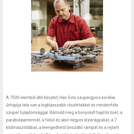
A 7500 elemből álló készlet, Han Solo szupergyors koréliai
űrhajója tele van a legklasszabb részletekkel és mindenféle
szuper tulajdonsággal. Bámuld meg a bonyolult hajótörzset, a
parabolaantennát, a felső és alsó négyes lézerágyúkat, a 7
kitámasztólábat, a leengedhető beszálló rámpát és a rejtett