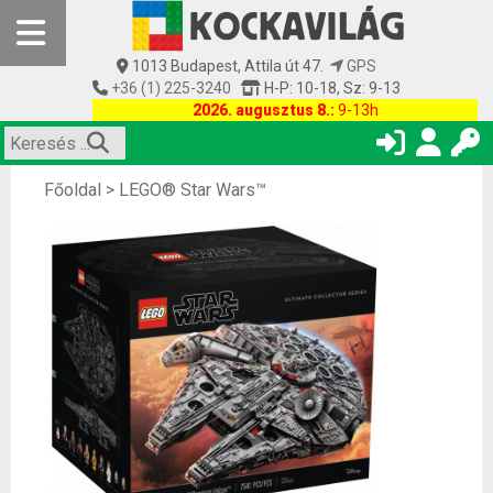
1013 Budapest, Attila út 47.
GPS
+36 (1) 225-3240
H-P: 10-18, Sz: 9-13
2026. augusztus 8.:
9-13h
Főoldal
>
LEGO® Star Wars™