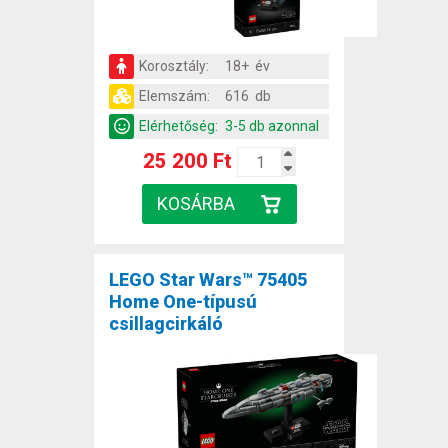
Korosztály:
18+ év
Elemszám:
616 db
Elérhetőség:
3-5 db azonnal
25 200 Ft
LEGO Star Wars™ 75405
Home One-típusú
csillagcirkáló