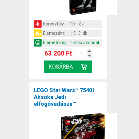
Korosztály:
18+ év
Elemszám:
1 513 db
Elérhetőség:
1-2 db azonnal
63 200 Ft
LEGO Star Wars™ 75401
Ahsoka Jedi
elfogóvadásza™