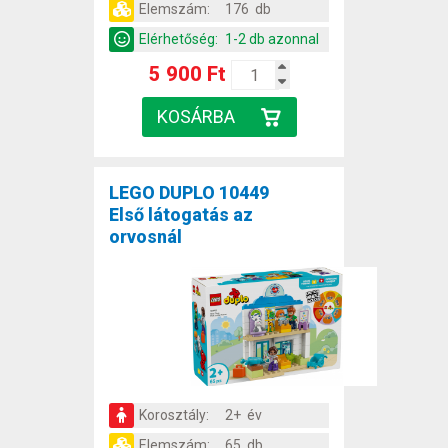
Elemszám:
176 db
Elérhetőség:
1-2 db azonnal
5 900 Ft
LEGO DUPLO 10449
Első látogatás az
orvosnál
Korosztály:
2+ év
Elemszám:
65 db