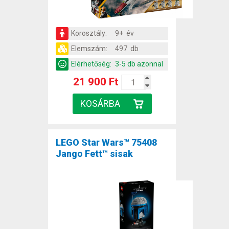
Korosztály:
9+ év
Elemszám:
497 db
Elérhetőség:
3-5 db azonnal
21 900 Ft
LEGO Star Wars™ 75408
Jango Fett™ sisak