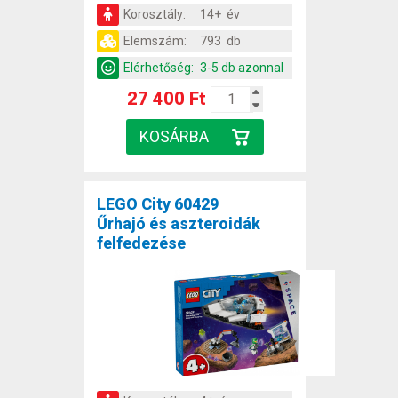
Korosztály:
14+ év
Elemszám:
793 db
Elérhetőség:
3-5 db azonnal
27 400 Ft
LEGO City 60429
Űrhajó és aszteroidák
felfedezése