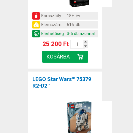
Korosztály:
18+ év
Elemszám:
616 db
Elérhetőség:
3-5 db azonnal
25 200 Ft
LEGO Star Wars™ 75379
R2-D2™