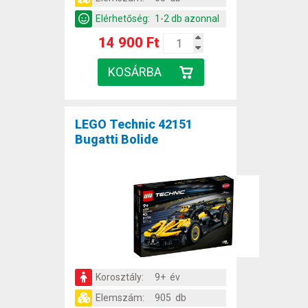
Elérhetőség:
1-2 db azonnal
14 900 Ft
LEGO Technic 42151
Bugatti Bolide
Korosztály:
9+ év
Elemszám:
905 db