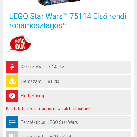
LEGO Star Wars™ 75114 Első rendi
rohamosztagos™
Korosztály:
7-14 év
Elemszám:
81 db
Elérhetőség:
Kifutott termék, már nem tudjuk biztosítani!
Terméktípus:
LEGO Star Wars
Termékkód:
LEGO 75114