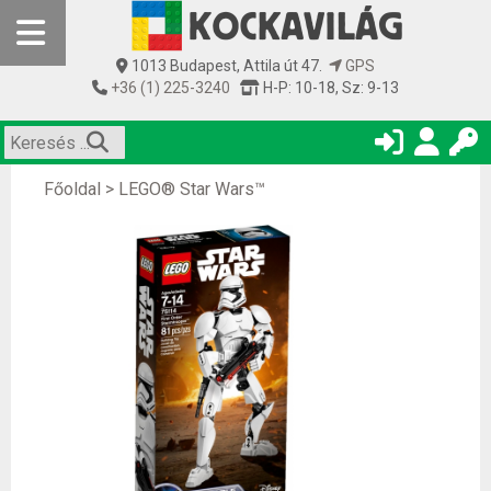
1013 Budapest, Attila út 47.
GPS
+36 (1) 225-3240
H-P: 10-18, Sz: 9-13
Főoldal
>
LEGO® Star Wars™