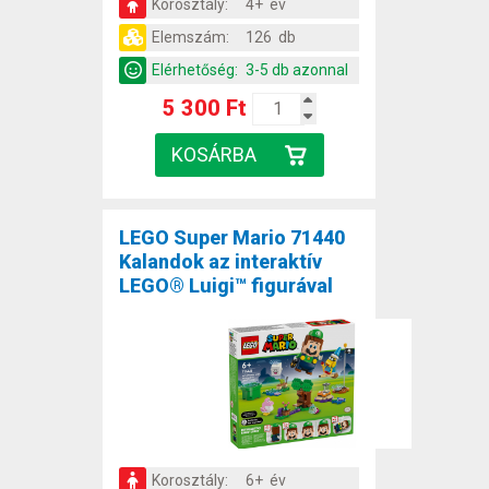
Korosztály:
4+ év
Elemszám:
126 db
Elérhetőség:
3-5 db azonnal
5 300 Ft
LEGO Super Mario 71440
Kalandok az interaktív
LEGO® Luigi™ figurával
Korosztály:
6+ év