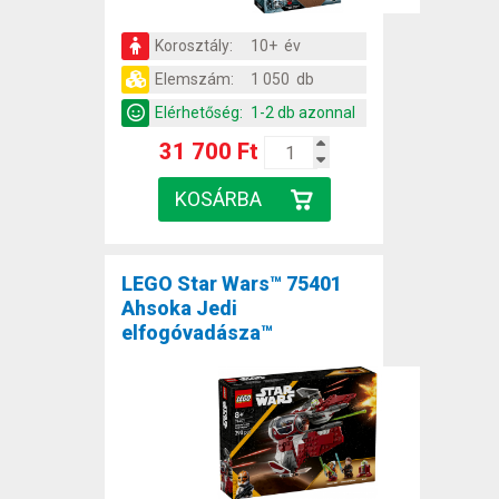
Korosztály:
10+ év
Elemszám:
1 050 db
Elérhetőség:
1-2 db azonnal
31 700 Ft
LEGO Star Wars™ 75401
Ahsoka Jedi
elfogóvadásza™