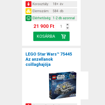
Korosztály:
18+ év
Elemszám:
584 db
Elérhetőség:
1-2 db azonnal
21 900 Ft
LEGO Star Wars™ 75445
Az anzellanok
csillaghajója