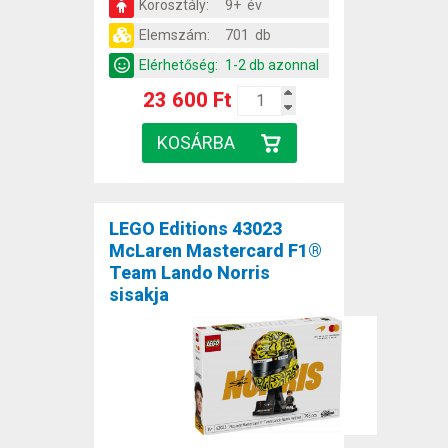
Korosztály:
9+ év
Elemszám:
701 db
Elérhetőség:
1-2 db azonnal
23 600 Ft
LEGO Editions 43023
McLaren Mastercard F1®
Team Lando Norris
sisakja