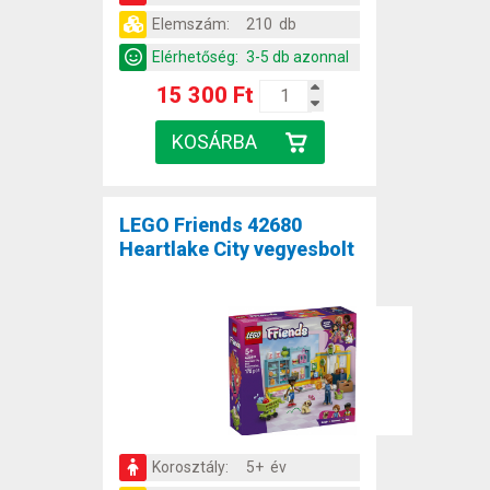
Elemszám:
210 db
Elérhetőség:
3-5 db azonnal
15 300 Ft
LEGO Friends 42680
Heartlake City vegyesbolt
Korosztály:
5+ év