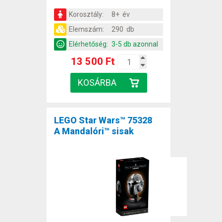
Korosztály:
8+ év
Elemszám:
290 db
Elérhetőség:
3-5 db azonnal
13 500 Ft
LEGO Star Wars™ 75328
A Mandalóri™ sisak