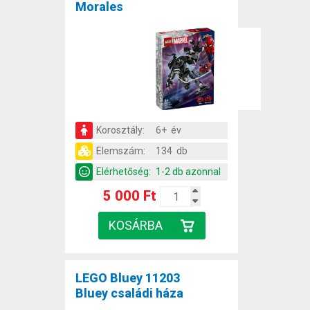
Morales
Korosztály:
6+ év
Elemszám:
134 db
Elérhetőség:
1-2 db azonnal
5 000 Ft
LEGO Bluey 11203
Bluey családi háza