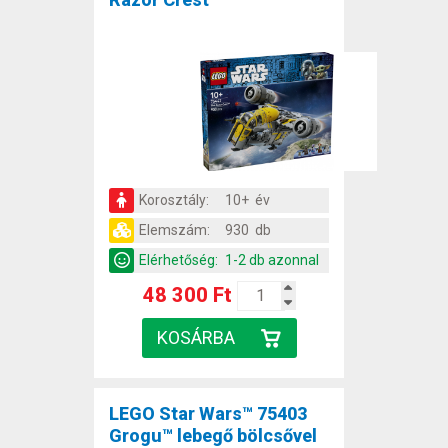
Korosztály:
10+ év
Elemszám:
930 db
Elérhetőség:
1-2 db azonnal
48 300 Ft
LEGO Star Wars™ 75403
Grogu™ lebegő bölcsővel