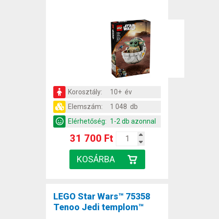
Korosztály:
10+ év
Elemszám:
1 048 db
Elérhetőség:
1-2 db azonnal
31 700 Ft
LEGO Star Wars™ 75358
Tenoo Jedi templom™