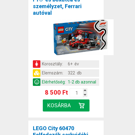
személyzet, Ferrari
autóval
Korosztály:
6+ év
Elemszám:
322 db
Elérhetőség:
1-2 db azonnal
8 500 Ft
LEGO City 60470
Felfedezők sarkvidéki