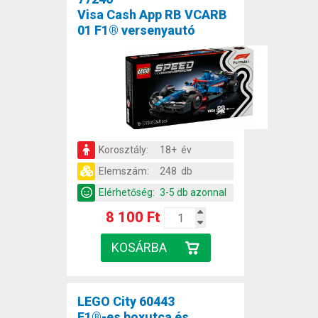
Visa Cash App RB VCARB
01 F1® versenyautó
Korosztály:
18+ év
Elemszám:
248 db
Elérhetőség:
3-5 db azonnal
8 100 Ft
LEGO City 60443
F1®-es boxutca és