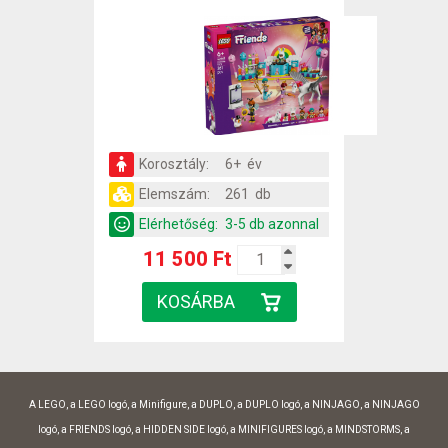
Korosztály:
6+ év
Elemszám:
261 db
Elérhetőség:
3-5 db azonnal
11 500 Ft
A LEGO, a LEGO logó, a Minifigure, a DUPLO, a DUPLO logó, a NINJAGO, a NINJAGO
logó, a FRIENDS logó, a HIDDEN SIDE logó, a MINIFIGURES logó, a MINDSTORMS, a