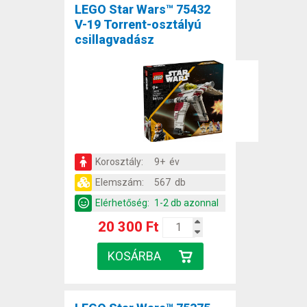
LEGO Star Wars™ 75432
V-19 Torrent-osztályú
csillagvadász
Korosztály:
9+ év
Elemszám:
567 db
Elérhetőség:
1-2 db azonnal
20 300 Ft