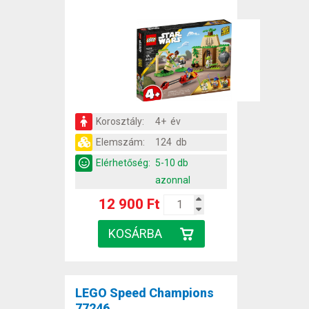
Korosztály:
4+ év
Elemszám:
124 db
Elérhetőség:
5-10 db
azonnal
12 900 Ft
LEGO Speed Champions
77246