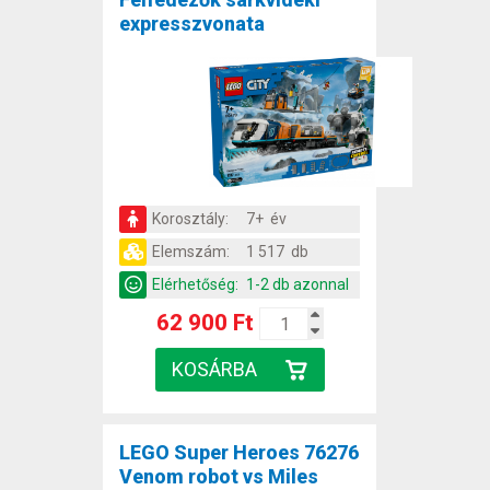
expresszvonata
Korosztály:
7+ év
Elemszám:
1 517 db
Elérhetőség:
1-2 db azonnal
62 900 Ft
LEGO Super Heroes 76276
Venom robot vs Miles