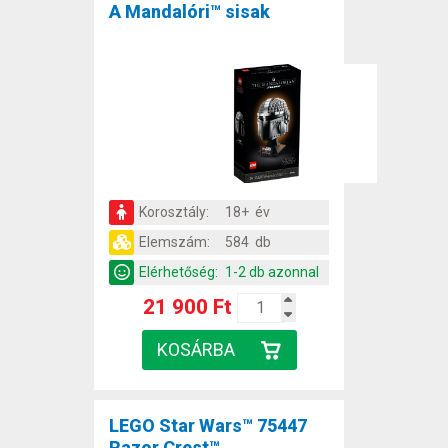
A Mandalóri™ sisak
Korosztály:
18+ év
Elemszám:
584 db
Elérhetőség:
1-2 db azonnal
21 900 Ft
LEGO Star Wars™ 75447
Razor Crest™