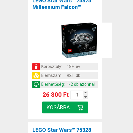
LEGO Star Wars™ 75375
Millennium Falcon™
Korosztály:
18+ év
Elemszám:
921 db
Elérhetőség:
1-2 db azonnal
26 800 Ft
LEGO Star Wars™ 75328