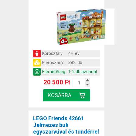
Korosztály:
4+ év
Elemszám:
382 db
Elérhetőség:
1-2 db azonnal
20 500 Ft
LEGO Friends 42661
Jelmezes buli
egyszarvúval és tündérrel