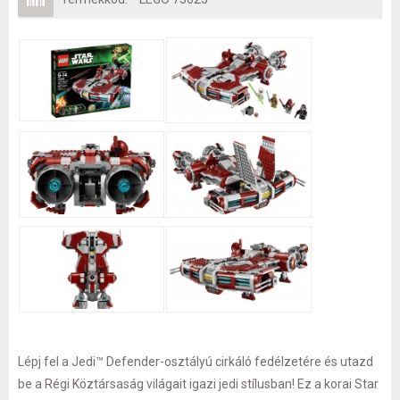
Lépj fel a Jedi™ Defender-osztályú cirkáló fedélzetére és utazd
be a Régi Köztársaság világait igazi jedi stílusban! Ez a korai Star