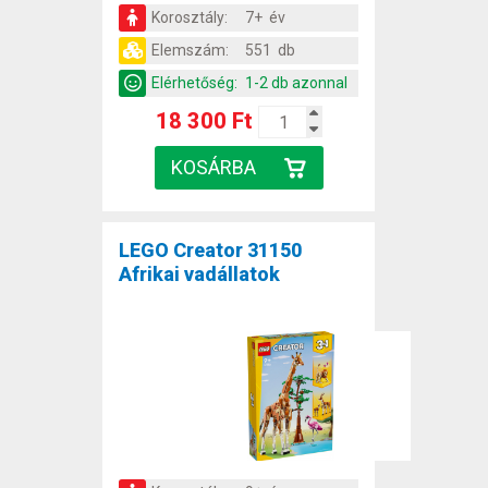
Korosztály:
7+ év
Elemszám:
551 db
Elérhetőség:
1-2 db azonnal
18 300 Ft
LEGO Creator 31150
Afrikai vadállatok