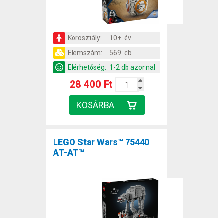
Korosztály:
10+ év
Elemszám:
569 db
Elérhetőség:
1-2 db azonnal
28 400 Ft
LEGO Star Wars™ 75440
AT-AT™