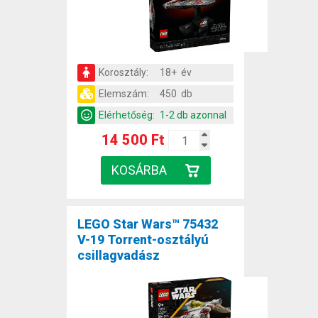
Korosztály:
18+ év
Elemszám:
450 db
Elérhetőség:
1-2 db azonnal
14 500 Ft
LEGO Star Wars™ 75432
V-19 Torrent-osztályú
csillagvadász