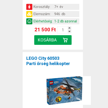
Korosztály:
7+ év
Elemszám:
946 db
Elérhetőség:
1-2 db azonnal
21 500 Ft
LEGO City 60503
Parti őrség helikopter