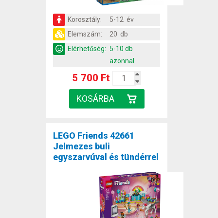
Korosztály:
5-12 év
Elemszám:
20 db
Elérhetőség:
5-10 db
azonnal
5 700 Ft
LEGO Friends 42661
Jelmezes buli
egyszarvúval és tündérrel