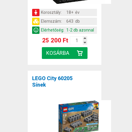
Korosztály:
18+ év
Elemszám:
643 db
Elérhetőség:
1-2 db azonnal
25 200 Ft
LEGO City 60205
Sínek