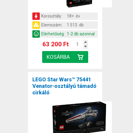
Korosztály:
18+ év
Elemszám:
1 513 db
Elérhetőség:
1-2 db azonnal
63 200 Ft
LEGO Star Wars™ 75441
Venator-osztályú támadó
cirkáló