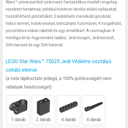
Wars™ univerzumból származó fantasztikus modell rengeteg
részletet tartalmaz, például holokron tárolós elülső nyílásokat,
hozzáférhető pilótafülkét, 2 kidobható menekülő gondolát,
hátsó termet, holokronokat, behúzható futóművet, 4 forgatható,
pöccintésre induló rakétát és egy emelőkart. A csomagban 4
minifigurát és fegyvereket találsz: Jedi lovagot, Jedi konzult,
Sith harcost és egy Sith katonát.
LEGO Star Wars™ 75025 Jedi Védelmi-osztályú
cirkáló elemei
(a lista tájékoztató jellegű, a 100% pontosságért nem
vállalunk felelősséget)
1 darab
2 darab
4 darab
4 darab