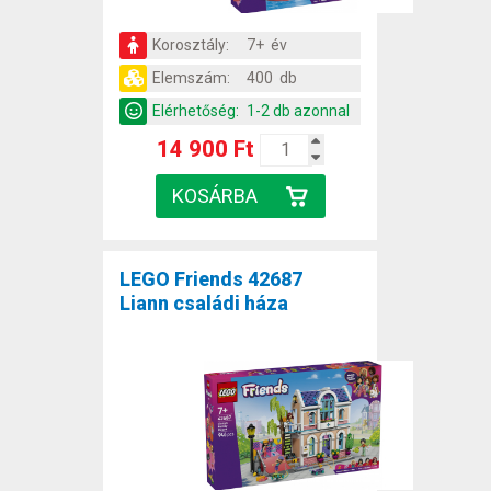
Korosztály:
7+ év
Elemszám:
400 db
Elérhetőség:
1-2 db azonnal
14 900 Ft
LEGO Friends 42687
Liann családi háza