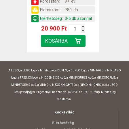
Korosztály:
9+ év
Elemszám:
780 db
Elérhetőség:
3-5 db azonnal
20 900 Ft
A LEGO, a LEGO logó, a Minifigure, a DUPLO, a DUPLO logó, a NINJAGO, a NINJAGO
logó, a FRIENDS logó, a HIDDEN SIDE logó, a MINIFIGURES logó, a MINDSTORMS, a
MINDSTORMS logó, a VIDIYO, a NEXO KNIGHTS és a NEXO KNIGHTS logó a LEGO
Group védjegyei. Engedéllyel használva. ©2023 The LEGO Group. Minden jog
fenntartva.
Kockavilág
Elérhetőség