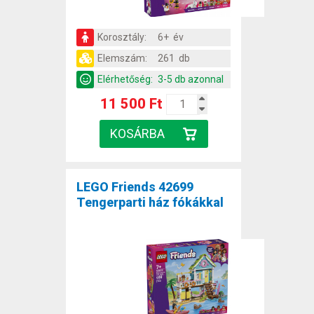
Korosztály:
6+ év
Elemszám:
261 db
Elérhetőség:
3-5 db azonnal
11 500 Ft
LEGO Friends 42699
Tengerparti ház fókákkal