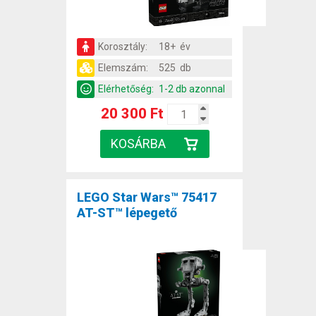
Korosztály:
18+ év
Elemszám:
525 db
Elérhetőség:
1-2 db azonnal
20 300 Ft
LEGO Star Wars™ 75417
AT-ST™ lépegető