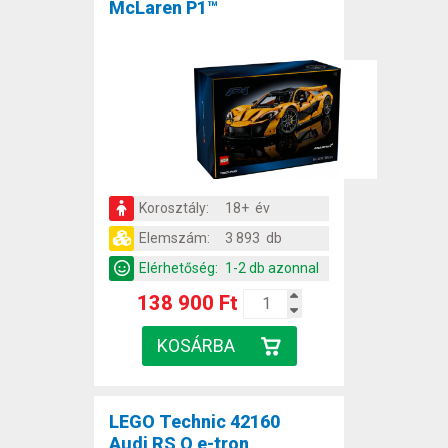
McLaren P1™
Korosztály:
18+ év
Elemszám:
3 893 db
Elérhetőség:
1-2 db azonnal
138 900 Ft
LEGO Technic 42160
Audi RS Q e-tron