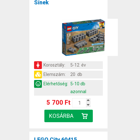
Sínek
Korosztály:
5-12 év
Elemszám:
20 db
Elérhetőség:
5-10 db
azonnal
5 700 Ft
LEGO City 60415