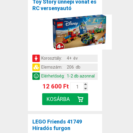
Toy Story ünnepi vonat és
RC versenyautó
Korosztály:
4+ év
Elemszám:
206 db
Elérhetőség:
1-2 db azonnal
12 600 Ft
LEGO Friends 41749
Híradós furgon