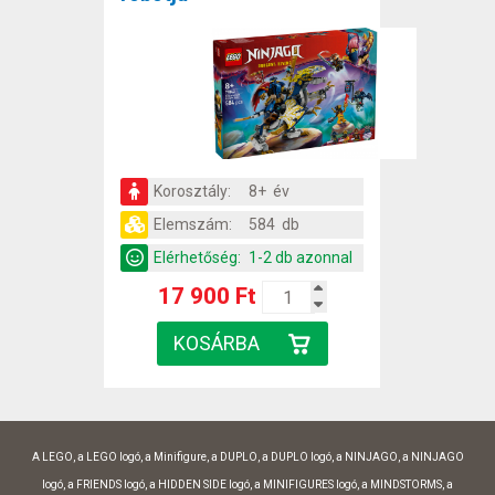
Korosztály:
8+ év
Elemszám:
584 db
Elérhetőség:
1-2 db azonnal
17 900 Ft
A LEGO, a LEGO logó, a Minifigure, a DUPLO, a DUPLO logó, a NINJAGO, a NINJAGO
logó, a FRIENDS logó, a HIDDEN SIDE logó, a MINIFIGURES logó, a MINDSTORMS, a