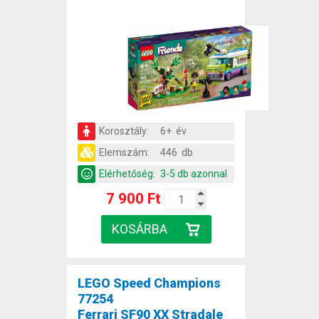
Korosztály:
6+ év
Elemszám:
446 db
Elérhetőség:
3-5 db azonnal
7 900 Ft
LEGO Speed Champions
77254
Ferrari SF90 XX Stradale