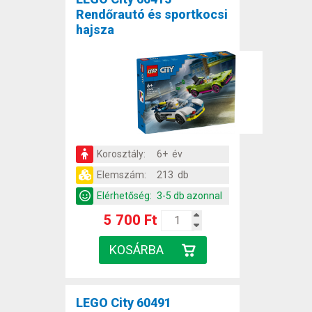
Rendőrautó és sportkocsi
hajsza
Korosztály:
6+ év
Elemszám:
213 db
Elérhetőség:
3-5 db azonnal
5 700 Ft
LEGO City 60491