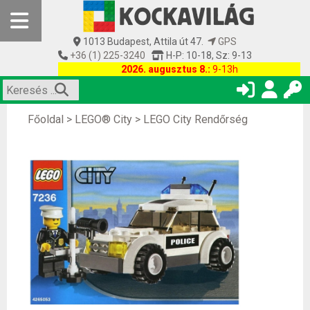
1013 Budapest, Attila út 47.
GPS
+36 (1) 225-3240
H-P: 10-18, Sz: 9-13
2026. augusztus 8.:
9-13h
Főoldal
>
LEGO® City
>
LEGO City Rendőrség