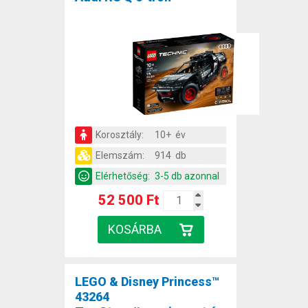
Korosztály:
10+ év
Elemszám:
914 db
Elérhetőség:
3-5 db azonnal
52 500 Ft
LEGO & Disney Princess™
43264