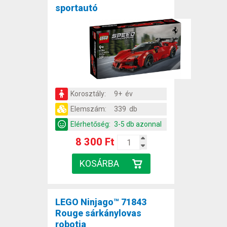
sportautó
Korosztály:
9+ év
Elemszám:
339 db
Elérhetőség:
3-5 db azonnal
8 300 Ft
LEGO Ninjago™ 71843
Rouge sárkánylovas
robotja