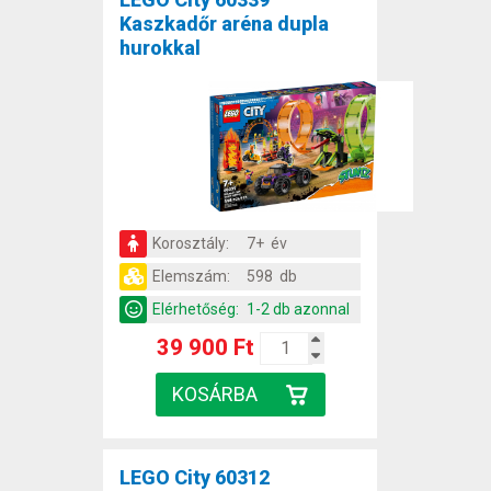
Kaszkadőr aréna dupla
hurokkal
Korosztály:
7+ év
Elemszám:
598 db
Elérhetőség:
1-2 db azonnal
39 900 Ft
LEGO City 60312