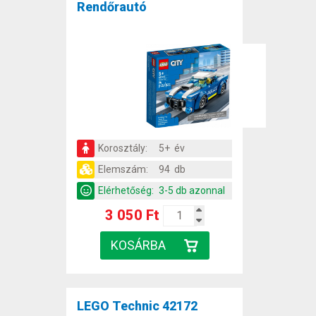
Rendőrautó
Korosztály:
5+ év
Elemszám:
94 db
Elérhetőség:
3-5 db azonnal
3 050 Ft
LEGO Technic 42172