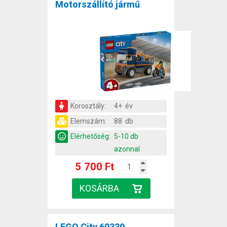
Motorszállító jármű
Korosztály:
4+ év
Elemszám:
88 db
Elérhetőség:
5-10 db
azonnal
5 700 Ft
LEGO City 60339