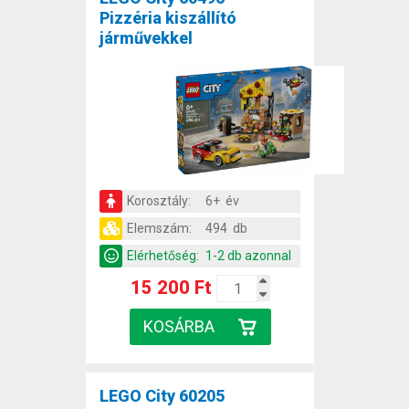
Pizzéria kiszállító
járművekkel
Korosztály:
6+ év
Elemszám:
494 db
Elérhetőség:
1-2 db azonnal
15 200 Ft
LEGO City 60205