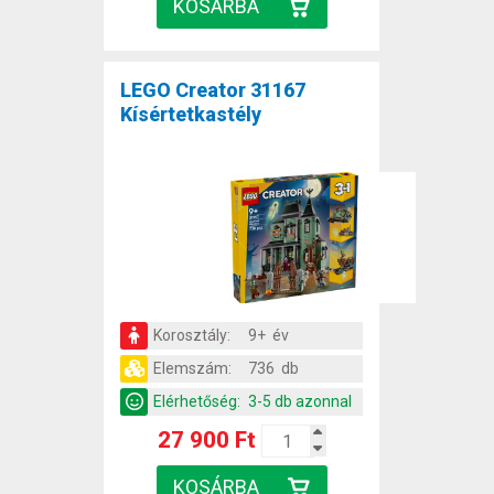
LEGO Creator 31167
Kísértetkastély
Korosztály:
9+ év
Elemszám:
736 db
Elérhetőség:
3-5 db azonnal
27 900 Ft