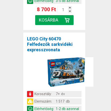
Elérhetőség:
3-5 db azonnal
8 700 Ft
LEGO City 60470
Felfedezők sarkvidéki
expresszvonata
Korosztály:
7+ év
Elemszám:
1 517 db
Elérhetőség:
1-2 db azonnal