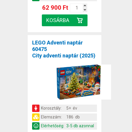
62 900 Ft
LEGO Adventi naptár
60475
City adventi naptár (2025)
Korosztály:
5+ év
Elemszám:
186 db
Elérhetőség:
3-5 db azonnal