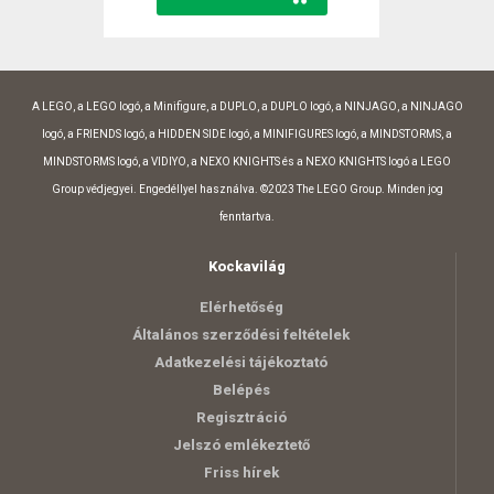
A LEGO, a LEGO logó, a Minifigure, a DUPLO, a DUPLO logó, a NINJAGO, a NINJAGO
logó, a FRIENDS logó, a HIDDEN SIDE logó, a MINIFIGURES logó, a MINDSTORMS, a
MINDSTORMS logó, a VIDIYO, a NEXO KNIGHTS és a NEXO KNIGHTS logó a LEGO
Group védjegyei. Engedéllyel használva. ©2023 The LEGO Group. Minden jog
fenntartva.
Kockavilág
Elérhetőség
Általános szerződési feltételek
Adatkezelési tájékoztató
Belépés
Regisztráció
Jelszó emlékeztető
Friss hírek