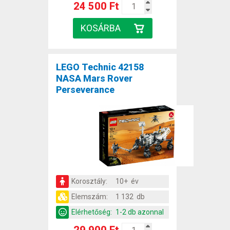
24 500 Ft
LEGO Technic 42158
NASA Mars Rover
Perseverance
Korosztály:
10+ év
Elemszám:
1 132 db
Elérhetőség:
1-2 db azonnal
29 900 Ft