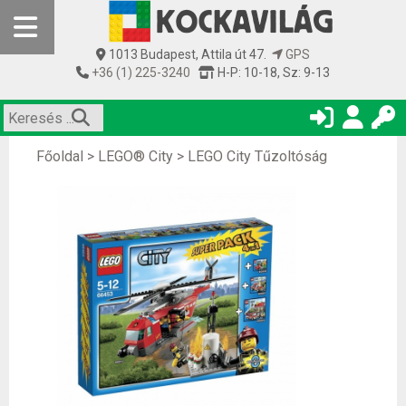
1013 Budapest, Attila út 47.
GPS
+36 (1) 225-3240
H-P: 10-18, Sz: 9-13
Főoldal
>
LEGO® City
>
LEGO City Tűzoltóság