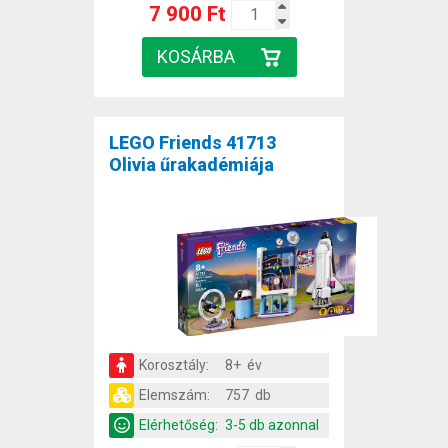
7 900 Ft
LEGO Friends 41713
Olivia űrakadémiája
Korosztály:
8+ év
Elemszám:
757 db
Elérhetőség:
3-5 db azonnal