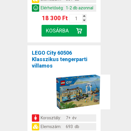
Elérhetőség:
1-2 db azonnal
18 300 Ft
LEGO City 60506
Klasszikus tengerparti
villamos
Korosztály:
7+ év
Elemszám:
693 db