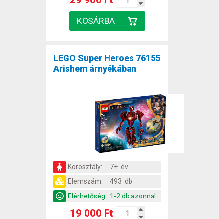
LEGO Super Heroes 76155
Arishem árnyékában
Korosztály:
7+ év
Elemszám:
493 db
Elérhetőség:
1-2 db azonnal
19 000 Ft