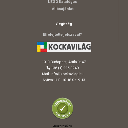
LEGO Katalógus
Állásajánlat
Segítség
Elfelejtette jelszavát?
1013 Budapest, Attila út 47.
+36 (1) 225-3240
Mail:
info@kockavilag.hu
Nyitva: H-P: 10-18 Sz: 9-13
Árukereső.hu