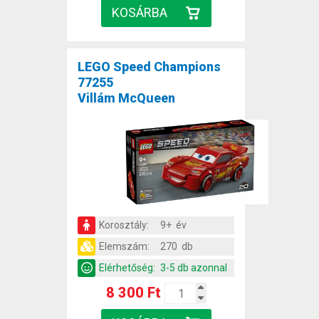
LEGO Speed Champions
77255
Villám McQueen
Korosztály:
9+ év
Elemszám:
270 db
Elérhetőség:
3-5 db azonnal
8 300 Ft