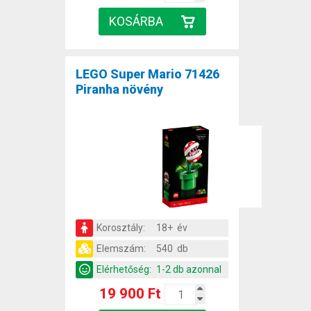
LEGO Super Mario 71426
Piranha növény
Korosztály:
18+ év
Elemszám:
540 db
Elérhetőség:
1-2 db azonnal
19 900 Ft