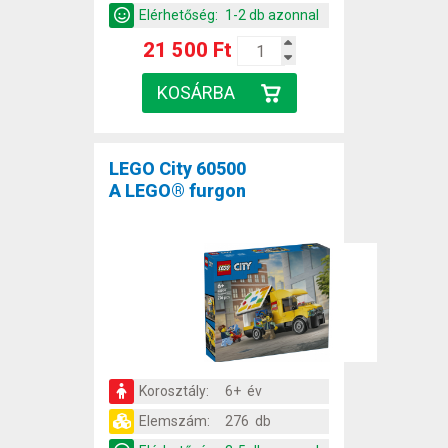
Elérhetőség:
1-2 db azonnal
21 500 Ft
LEGO City 60500
A LEGO® furgon
Korosztály:
6+ év
Elemszám:
276 db