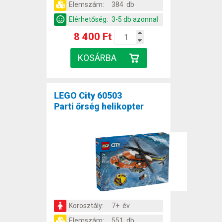
Elemszám:
384 db
Elérhetőség:
3-5 db azonnal
8 400 Ft
LEGO City 60503
Parti őrség helikopter
Korosztály:
7+ év
Elemszám:
551 db