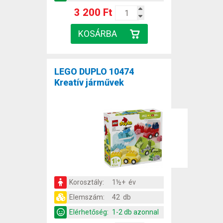
3 200 Ft
LEGO DUPLO 10474
Kreatív járművek
Korosztály:
1½+ év
Elemszám:
42 db
Elérhetőség:
1-2 db azonnal