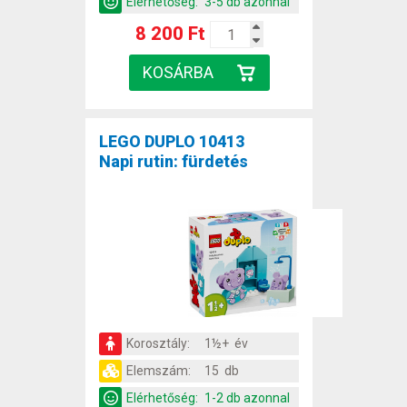
Elérhetőség:
3-5 db azonnal
8 200 Ft
LEGO DUPLO 10413
Napi rutin: fürdetés
Korosztály:
1½+ év
Elemszám:
15 db
Elérhetőség:
1-2 db azonnal