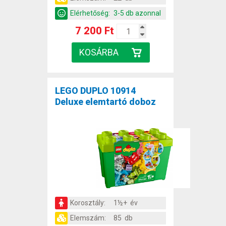
Elérhetőség:
3-5 db azonnal
7 200 Ft
LEGO DUPLO 10914
Deluxe elemtartó doboz
Korosztály:
1½+ év
Elemszám:
85 db