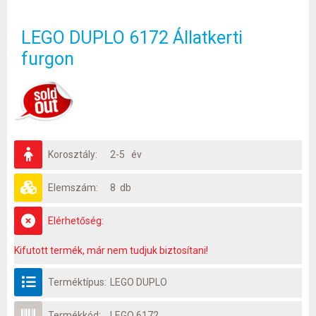
LEGO DUPLO 6172 Állatkerti
furgon
Korosztály:
2-5 év
Elemszám:
8 db
Elérhetőség:
Kifutott termék, már nem tudjuk biztosítani!
Terméktípus:
LEGO DUPLO
Termékkód:
LEGO 6172