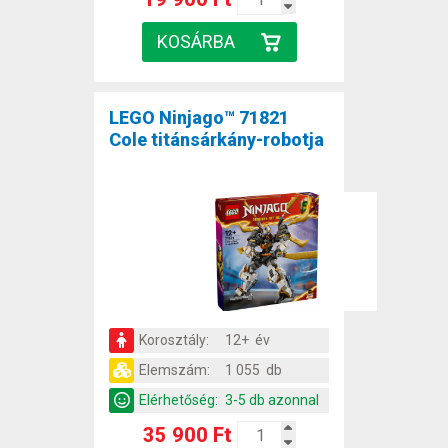
LEGO Ninjago™ 71821
Cole titánsárkány-robotja
Korosztály:
12+ év
Elemszám:
1 055 db
Elérhetőség:
3-5 db azonnal
35 900 Ft