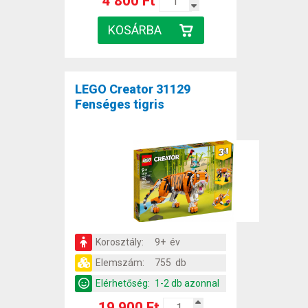
4 800 Ft
LEGO Creator 31129
Fenséges tigris
Korosztály:
9+ év
Elemszám:
755 db
Elérhetőség:
1-2 db azonnal
19 900 Ft