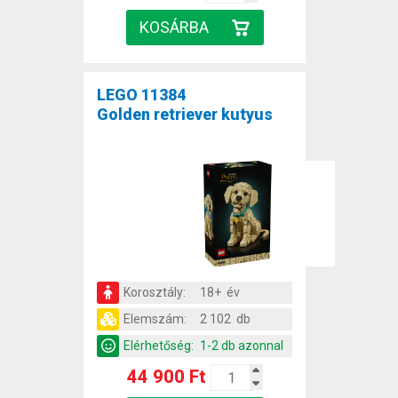
LEGO 11384
Golden retriever kutyus
Korosztály:
18+ év
Elemszám:
2 102 db
Elérhetőség:
1-2 db azonnal
44 900 Ft