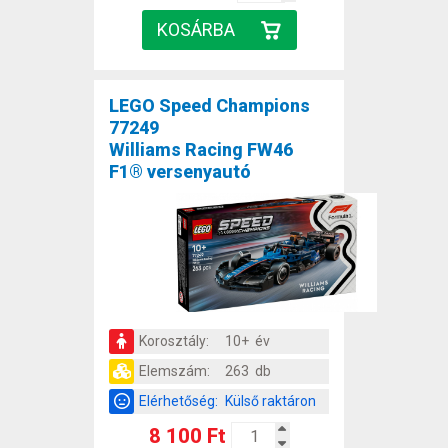
LEGO Speed Champions
77249
Williams Racing FW46
F1® versenyautó
Korosztály:
10+ év
Elemszám:
263 db
Elérhetőség:
Külső raktáron
8 100 Ft