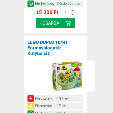
Elérhetőség:
3-5 db azonnal
15 200 Ft
LEGO DUPLO 10441
Formaválogató:
Kutyusház
Korosztály:
1½+ év
Elemszám:
17 db