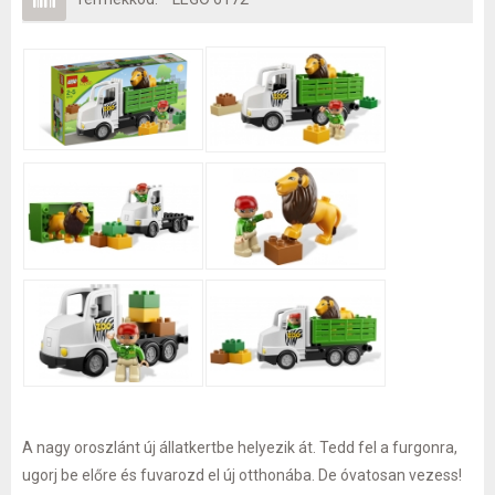
A nagy oroszlánt új állatkertbe helyezik át. Tedd fel a furgonra,
ugorj be előre és fuvarozd el új otthonába. De óvatosan vezess!