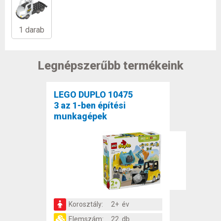
1 darab
Legnépszerűbb termékeink
LEGO DUPLO 10475
3 az 1-ben építési
munkagépek
Korosztály:
2+ év
Elemszám:
22 db