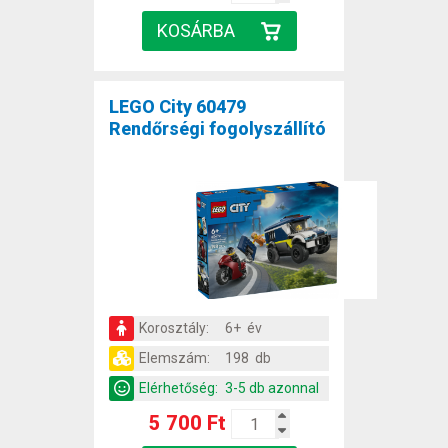
LEGO City 60479
Rendőrségi fogolyszállító
Korosztály:
6+ év
Elemszám:
198 db
Elérhetőség:
3-5 db azonnal
5 700 Ft