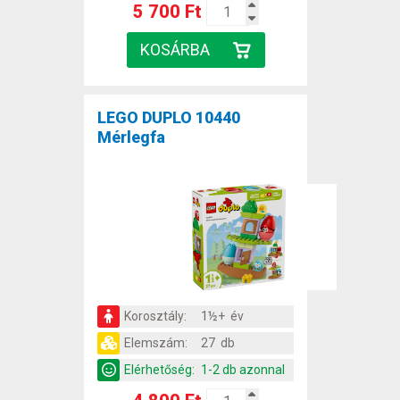
5 700 Ft
LEGO DUPLO 10440
Mérlegfa
Korosztály:
1½+ év
Elemszám:
27 db
Elérhetőség:
1-2 db azonnal