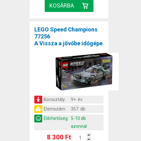
LEGO Speed Champions
77256
A Vissza a jövőbe időgépe
Korosztály:
9+ év
Elemszám:
357 db
Elérhetőség:
5-10 db
azonnal
8 300 Ft