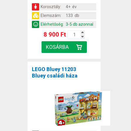
Korosztály:
4+ év
Elemszám:
133 db
Elérhetőség:
3-5 db azonnal
8 900 Ft
LEGO Bluey 11203
Bluey családi háza