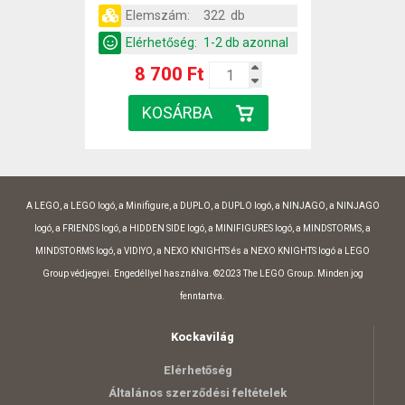
Elemszám:
322 db
Elérhetőség:
1-2 db azonnal
8 700 Ft
A LEGO, a LEGO logó, a Minifigure, a DUPLO, a DUPLO logó, a NINJAGO, a NINJAGO
logó, a FRIENDS logó, a HIDDEN SIDE logó, a MINIFIGURES logó, a MINDSTORMS, a
MINDSTORMS logó, a VIDIYO, a NEXO KNIGHTS és a NEXO KNIGHTS logó a LEGO
Group védjegyei. Engedéllyel használva. ©2023 The LEGO Group. Minden jog
fenntartva.
Kockavilág
Elérhetőség
Általános szerződési feltételek