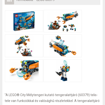
"A LEGO® City Mélytengeri kutató tengeralattjáró (60379) telis-
tele van funkciókkal és valósághű részletekkel. A tengeralattjáró