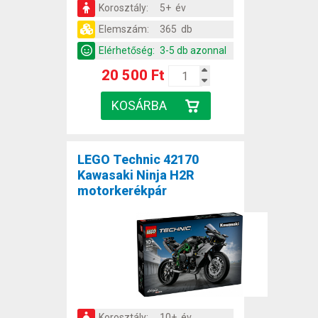
Korosztály:
5+ év
Elemszám:
365 db
Elérhetőség:
3-5 db azonnal
20 500 Ft
LEGO Technic 42170
Kawasaki Ninja H2R
motorkerékpár
Korosztály:
10+ év