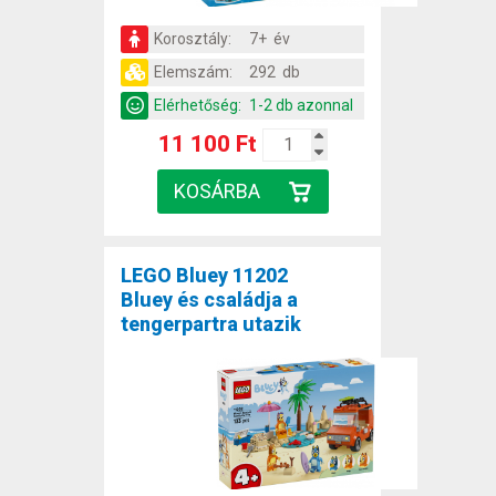
Korosztály:
7+ év
Elemszám:
292 db
Elérhetőség:
1-2 db azonnal
11 100 Ft
LEGO Bluey 11202
Bluey és családja a
tengerpartra utazik