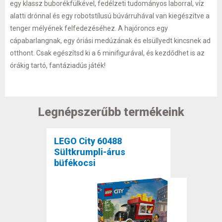
egy klassz buborékfülkével, fedélzeti tudományos laborral, víz
alatti drónnal és egy robotstílusú búvárruhával van kiegészítve a
tenger mélyének felfedezéséhez. A hajóroncs egy
cápabarlangnak, egy óriási medúzának és elsüllyedt kincsnek ad
otthont. Csak egészítsd ki a 6 minifigurával, és kezdődhet is az
órákig tartó, fantáziadús játék!
Legnépszerűbb termékeink
LEGO City 60488
Sültkrumpli-árus
büfékocsi