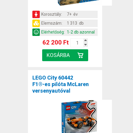
Korosztály:
7+ év
Elemszám:
1 313 db
Elérhetőség:
1-2 db azonnal
62 200 Ft
LEGO City 60442
F1®-es pilóta McLaren
versenyautóval