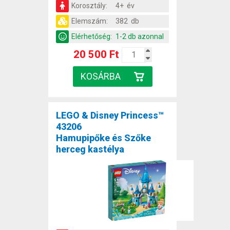
Korosztály:
4+ év
Elemszám:
382 db
Elérhetőség:
1-2 db azonnal
20 500 Ft
LEGO & Disney Princess™
43206
Hamupipőke és Szőke
herceg kastélya