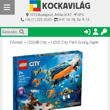
1013 Budapest, Attila út 47.
GPS
+36 (1) 225-3240
H-P: 10-18, Sz: 9-13
Főoldal
>
LEGO® City
>
LEGO City Parti őrség, hajók