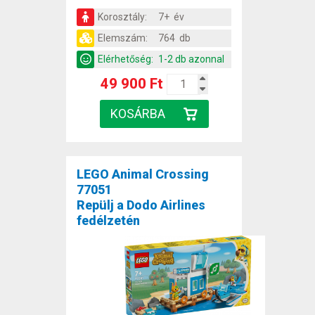
Korosztály:
7+ év
Elemszám:
764 db
Elérhetőség:
1-2 db azonnal
49 900 Ft
LEGO Animal Crossing
77051
Repülj a Dodo Airlines
fedélzetén