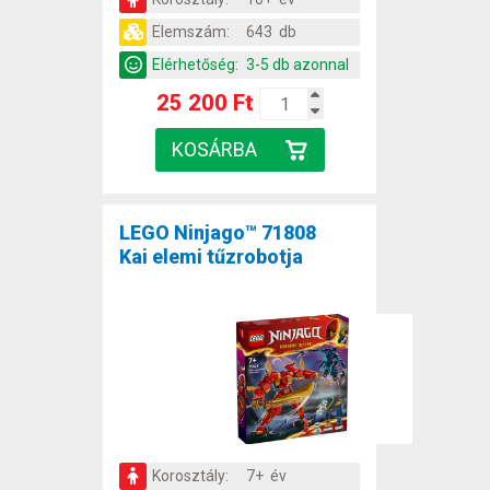
Elemszám:
643 db
Elérhetőség:
3-5 db azonnal
25 200 Ft
LEGO Ninjago™ 71808
Kai elemi tűzrobotja
Korosztály:
7+ év