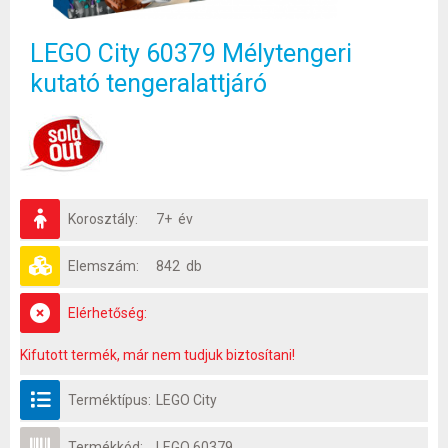
LEGO City 60379 Mélytengeri
kutató tengeralattjáró
Korosztály:
7+ év
Elemszám:
842 db
Elérhetőség:
Kifutott termék, már nem tudjuk biztosítani!
Terméktípus:
LEGO City
Termékkód:
LEGO 60379