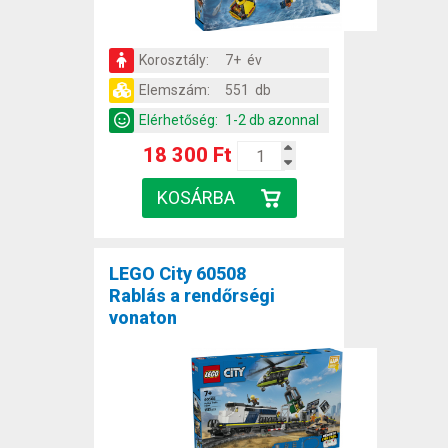
Korosztály:
7+ év
Elemszám:
551 db
Elérhetőség:
1-2 db azonnal
18 300 Ft
LEGO City 60508
Rablás a rendőrségi
vonaton