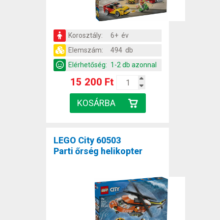
Korosztály:
6+ év
Elemszám:
494 db
Elérhetőség:
1-2 db azonnal
15 200 Ft
LEGO City 60503
Parti őrség helikopter