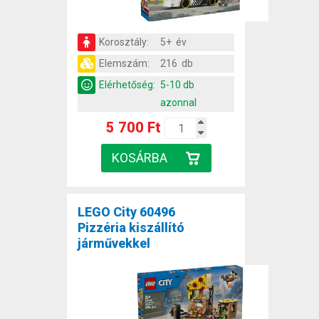
Korosztály:
5+ év
Elemszám:
216 db
Elérhetőség:
5-10 db
azonnal
5 700 Ft
LEGO City 60496
Pizzéria kiszállító
járművekkel