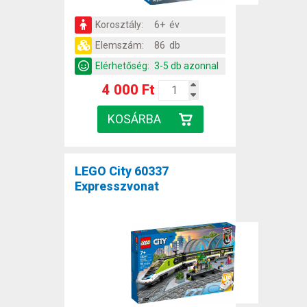
Korosztály:
6+ év
Elemszám:
86 db
Elérhetőség:
3-5 db azonnal
4 000 Ft
LEGO City 60337
Expresszvonat