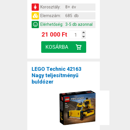
Korosztály:
8+ év
Elemszám:
685 db
Elérhetőség:
3-5 db azonnal
21 000 Ft
LEGO Technic 42163
Nagy teljesítményű
buldózer