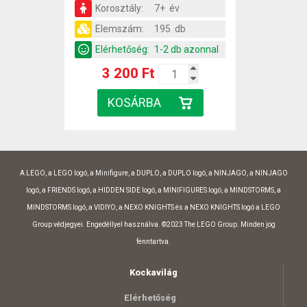
Korosztály:
7+ év
Elemszám:
195 db
Elérhetőség:
1-2 db azonnal
3 200 Ft
A LEGO, a LEGO logó, a Minifigure, a DUPLO, a DUPLO logó, a NINJAGO, a NINJAGO
logó, a FRIENDS logó, a HIDDEN SIDE logó, a MINIFIGURES logó, a MINDSTORMS, a
MINDSTORMS logó, a VIDIYO, a NEXO KNIGHTS és a NEXO KNIGHTS logó a LEGO
Group védjegyei. Engedéllyel használva. ©2023 The LEGO Group. Minden jog
fenntartva.
Kockavilág
Elérhetőség