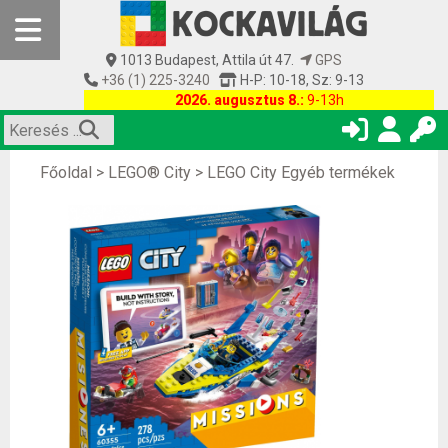
1013 Budapest, Attila út 47.
GPS
+36 (1) 225-3240
H-P: 10-18, Sz: 9-13
2026. augusztus 8.:
9-13h
Főoldal
>
LEGO® City
>
LEGO City Egyéb termékek