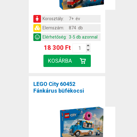
Korosztály:
7+ év
Elemszám:
874 db
Elérhetőség:
3-5 db azonnal
18 300 Ft
LEGO City 60452
Fánkárus büfékocsi