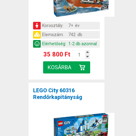
Korosztály:
7+ év
Elemszám:
742 db
Elérhetőség:
1-2 db azonnal
35 800 Ft
LEGO City 60316
Rendőrkapitányság