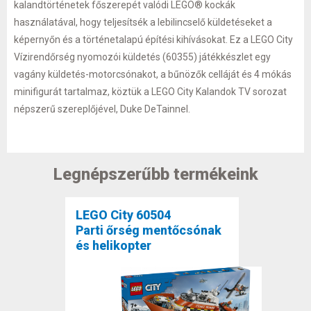
kalandtörténetek főszerepét valódi LEGO® kockák
használatával, hogy teljesítsék a lebilincselő küldetéseket a
képernyőn és a történetalapú építési kihívásokat. Ez a LEGO City
Vízirendőrség nyomozói küldetés (60355) játékkészlet egy
vagány küldetés-motorcsónakot, a bűnözők celláját és 4 mókás
minifigurát tartalmaz, köztük a LEGO City Kalandok TV sorozat
népszerű szereplőjével, Duke DeTainnel.
Legnépszerűbb termékeink
LEGO City 60504
Parti őrség mentőcsónak
és helikopter