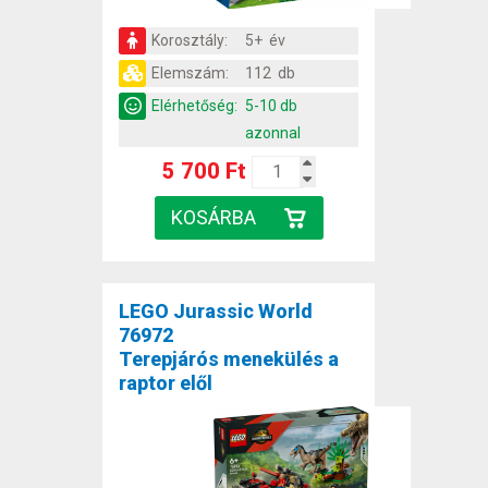
Korosztály:
5+ év
Elemszám:
112 db
Elérhetőség:
5-10 db
azonnal
5 700 Ft
LEGO Jurassic World
76972
Terepjárós menekülés a
raptor elől