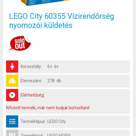
LEGO City 60355 Vízirendőrség
nyomozói küldetés
Korosztály:
6+ év
Elemszám:
278 db
Elérhetőség:
Kifutott termék, már nem tudjuk biztosítani!
Terméktípus:
LEGO City
Termékkód:
LEGO 60355