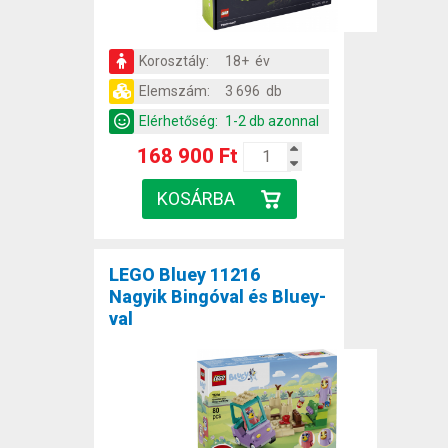
Korosztály:
18+ év
Elemszám:
3 696 db
Elérhetőség:
1-2 db azonnal
168 900 Ft
LEGO Bluey 11216
Nagyik Bingóval és Bluey-
val