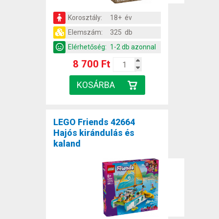
Korosztály:
18+ év
Elemszám:
325 db
Elérhetőség:
1-2 db azonnal
8 700 Ft
LEGO Friends 42664
Hajós kirándulás és
kaland