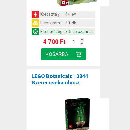
Korosztály:
4+ év
Elemszám:
80 db
Elérhetőség:
3-5 db azonnal
4 700 Ft
LEGO Botanicals 10344
Szerencsebambusz