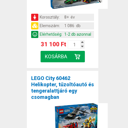
Korosztály:
8+ év
Elemszám:
1 086 db
Elérhetőség:
1-2 db azonnal
31 100 Ft
LEGO City 60462
Helikopter, tűzoltóautó és
tengeralattjáró egy
csomagban