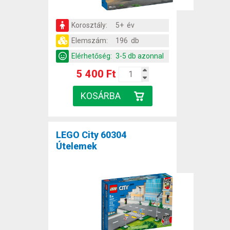
Korosztály:
5+ év
Elemszám:
196 db
Elérhetőség:
3-5 db azonnal
5 400 Ft
LEGO City 60304
Útelemek