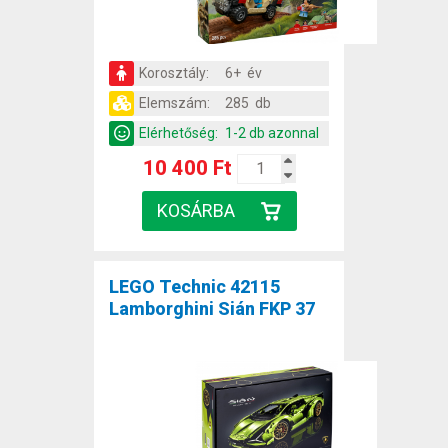
Korosztály:
6+ év
Elemszám:
285 db
Elérhetőség:
1-2 db azonnal
10 400 Ft
LEGO Technic 42115
Lamborghini Sián FKP 37