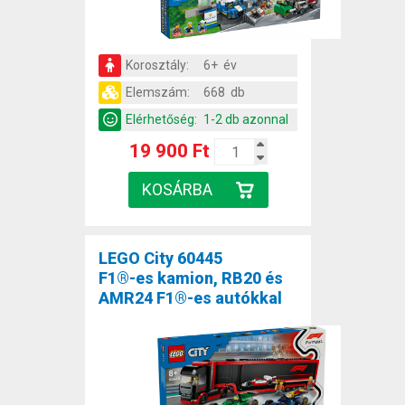
Korosztály:
6+ év
Elemszám:
668 db
Elérhetőség:
1-2 db azonnal
19 900 Ft
LEGO City 60445
F1®-es kamion, RB20 és
AMR24 F1®-es autókkal