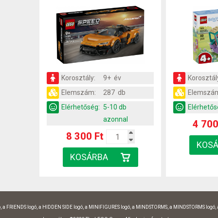
Korosztály:
9+ év
Korosztál
Elemszám:
287 db
Elemszá
Elérhetőség:
5-10 db
Elérhetős
azonnal
4 700
8 300 Ft
, a FRIENDS logó, a HIDDEN SIDE logó, a MINIFIGURES logó, a MINDSTORMS, a MINDSTORMS logó,