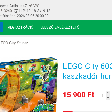
est, Attila út 47.
GPS
25-3240
H-P: 10-18, Sz: 9-13
etfrissítés: 2026.08.06 20:00:09
REGISZTRÁCIÓ
JELSZÓ EMLÉKEZTETŐ
LEGO City Stuntz
LEGO City 60
kaszkadőr hu
15 900 Ft