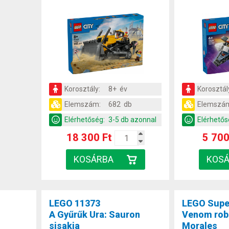
Korosztály:
8+ év
Korosztál
Elemszám:
682 db
Elemszá
Elérhetőség:
3-5 db azonnal
Elérhetős
18 300 Ft
5 700
LEGO 11373
LEGO Supe
A Gyűrűk Ura: Sauron
Venom robo
sisakja
Morales