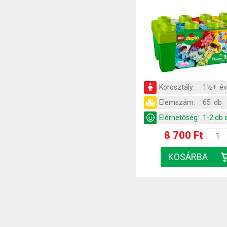
Korosztály:
1½+ é
Elemszám:
65 db
Elérhetőség:
1-2 db 
8 700 Ft