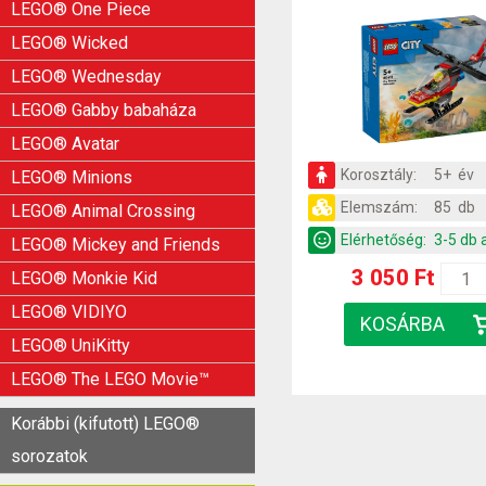
LEGO® One Piece
LEGO® Wicked
LEGO® Wednesday
LEGO® Gabby babaháza
LEGO® Avatar
Korosztály:
5+ év
LEGO® Minions
Elemszám:
85 db
LEGO® Animal Crossing
Elérhetőség:
3-5 db 
LEGO® Mickey and Friends
3 050 Ft
LEGO® Monkie Kid
LEGO® VIDIYO
LEGO® UniKitty
LEGO® The LEGO Movie™
Korábbi (kifutott) LEGO®
sorozatok