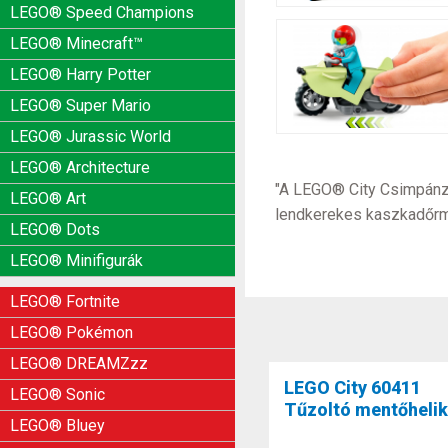
LEGO® Speed Champions
LEGO® Minecraft™
LEGO® Harry Potter
LEGO® Super Mario
LEGO® Jurassic World
LEGO® Architecture
"A LEGO® City Csimpánz
LEGO® Art
lendkerekes kaszkadőrmo
LEGO® Dots
LEGO® Minifigurák
LEGO® Fortnite
LEGO® Pokémon
LEGO® DREAMZzz
LEGO City 60411
LEGO® Sonic
Tűzoltó mentőheli
LEGO® Bluey