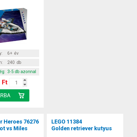
y:
6+ év
m:
240 db
ég:
3-5 db azonnal
 Ft
r Heroes 76276
LEGO 11384
t vs Miles
Golden retriever kutyus