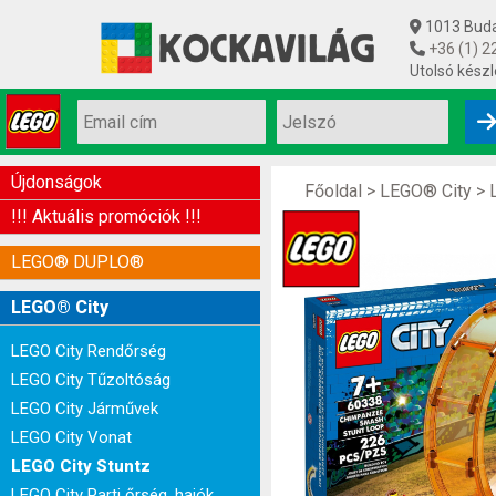
1013 Budap
+36 (1) 2
Utolsó készl
Újdonságok
Főoldal
>
LEGO® City
>
!!! Aktuális promóciók !!!
LEGO® DUPLO®
LEGO® City
LEGO City Rendőrség
LEGO City Tűzoltóság
LEGO City Járművek
LEGO City Vonat
LEGO City Stuntz
LEGO City Parti őrség, hajók