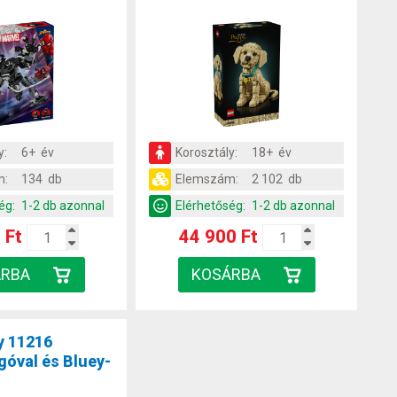
y:
6+ év
Korosztály:
18+ év
m:
134 db
Elemszám:
2 102 db
ég:
1-2 db azonnal
Elérhetőség:
1-2 db azonnal
 Ft
44 900 Ft
y 11216
góval és Bluey-