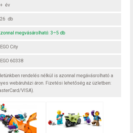
+ év
26 db
zonnal megvásárolható: 3÷5 db
EGO City
EGO 60338
üzletünkben rendelés nélkül is azonnal megávásrolható a
nyes webáruházi áron. Fizetési lehetőség az üzletben:
asterCard/VISA).