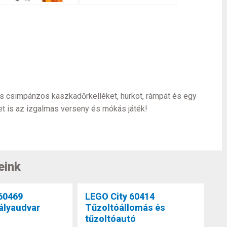
 csimpánzos kaszkadőrkelléket, hurkot, rámpát és egy
et is az izgalmas verseny és mókás játék!
eink
60469
LEGO City 60414
ályaudvar
Tűzoltóállomás és
tűzoltóautó