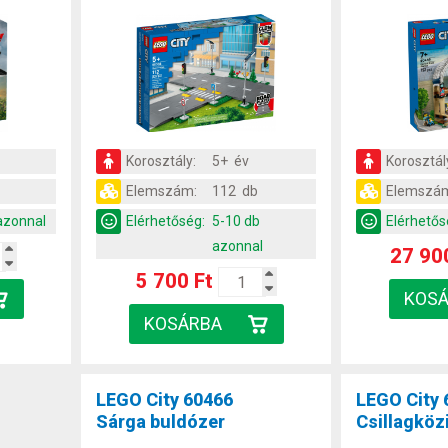
Korosztály:
5+ év
Korosztál
Elemszám:
112 db
Elemszá
azonnal
Elérhetőség:
5-10 db
Elérhetős
azonnal
27 90
5 700 Ft
LEGO City 60466
LEGO City 
Sárga buldózer
Csillagköz