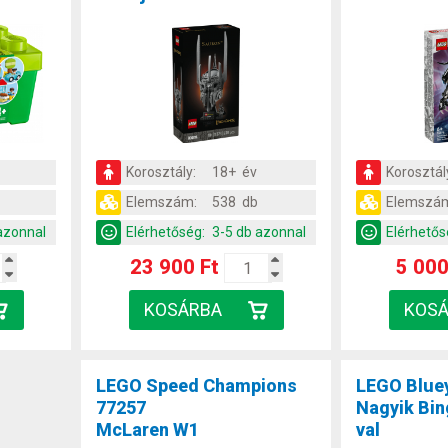
v
Korosztály:
18+ év
Korosztál
Elemszám:
538 db
Elemszá
azonnal
Elérhetőség:
3-5 db azonnal
Elérhetős
23 900 Ft
5 000
LEGO Speed Champions
LEGO Blue
77257
Nagyik Bin
McLaren W1
val