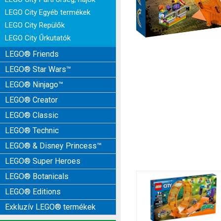
LEGO City Egyéb termékek
LEGO City Repülők
LEGO City Űrkutatók
LEGO® Friends
LEGO® Star Wars™
LEGO® Ninjago™
LEGO® Creator
LEGO® Classic
LEGO® Technic
LEGO® & Disney Princess™
LEGO® Super Heroes
LEGO® Botanicals
LEGO® Editions
Exkluzív LEGO® termékek