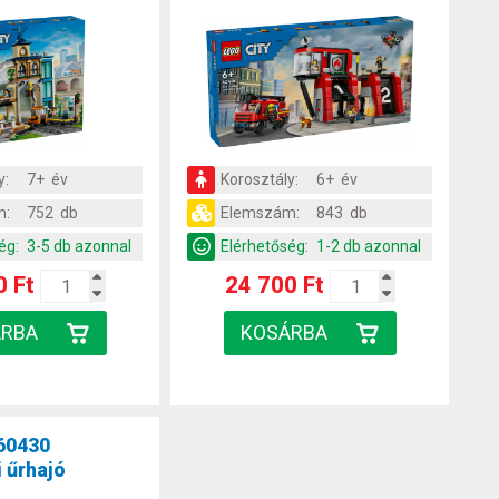
y:
7+ év
Korosztály:
6+ év
m:
752 db
Elemszám:
843 db
ég:
3-5 db azonnal
Elérhetőség:
1-2 db azonnal
0 Ft
24 700 Ft
60430
i űrhajó