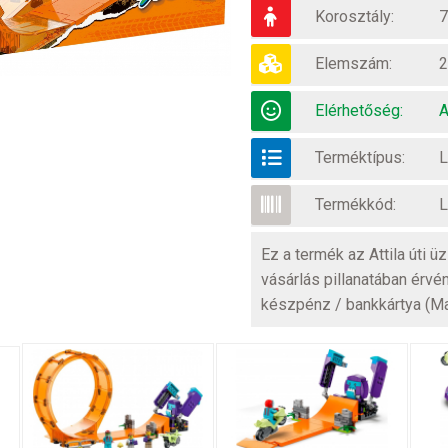
Korosztály:
7
Elemszám:
2
Elérhetőség:
A
Terméktípus:
L
Termékkód:
L
Ez a termék az Attila úti 
vásárlás pillanatában érvé
készpénz / bankkártya (M