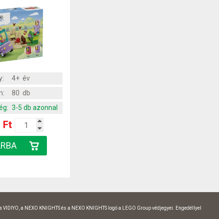
y:
4+ év
m:
80 db
ég:
3-5 db azonnal
 Ft
 a VIDIYO, a NEXO KNIGHTS és a NEXO KNIGHTS logó a LEGO Group védjegyei. Engedéllyel