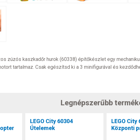
os zúzós kaszkadőr hurok (60338) építőkészlet egy mechanikus
tort tartalmaz. Csak egészítsd ki a 3 minifigurával és kezdődh
Legnépszerűbb termék
LEGO City 60304
LEGO City 
kopter
Útelemek
Központi p