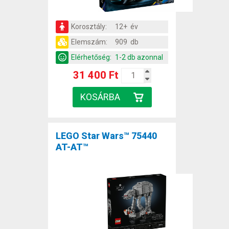
Korosztály:
12+ év
Elemszám:
909 db
Elérhetőség:
1-2 db azonnal
31 400 Ft
LEGO Star Wars™ 75440
AT-AT™