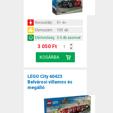
Korosztály:
5+ év
Elemszám:
109 db
Elérhetőség:
3-5 db azonnal
3 050 Ft
LEGO City 60423
Belvárosi villamos és
megálló