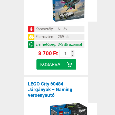
Korosztály:
6+ év
Elemszám:
259 db
Elérhetőség:
3-5 db azonnal
8 700 Ft
LEGO City 60484
Járgányok – Gaming
versenyautó