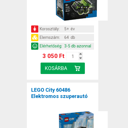
Korosztály:
5+ év
Elemszám:
64 db
Elérhetőség:
3-5 db azonnal
3 050 Ft
LEGO City 60486
Elektromos szuperautó