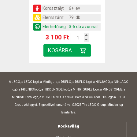
Korosztály:
6+ év
Elemszám:
79 db
Elérhetőség:
3-5 db azonnal
3 100 Ft
A LEGO, a LEGO logó, a Minifigure, a DUPLO, a DUPLO logó, a NINJAGO, a NINJAGO
logó, a FRIENDS logó, a HIDDEN SIDE logó, a MINIFIGURES logó, a MINDSTORMS, a
MINDSTORMS logó, a VIDIYO, a NEXO KNIGHTS és a NEXO KNIGHTS logó a LEGO
Group védjegyei. Engedéllyel használva. ©2023 The LEGO Group. Minden jog
fenntartva.
Kockavilág