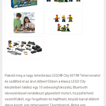
Pakold meg a nagy teherbírású LEGO® City 60198 Tehervonatot
és szállítsd el az árut időben! Ebben a klassz LEGO City
készletben találsz egy 10 sebességfokozatú, Bluetooth
távvezérléssel rendelkező gépesített motort, hozzáférhető
vezetőfülkét, egy forgatható és hajlítható, kinyúló karral ellátott
darus kocsit, egy tehervagont 2 konténerrel, illetve egy