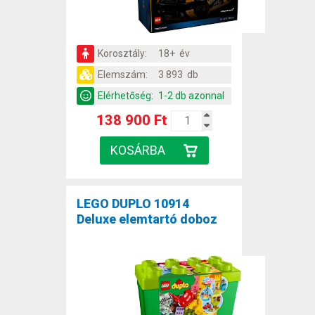
Korosztály:
18+ év
Elemszám:
3 893 db
Elérhetőség:
1-2 db azonnal
138 900 Ft
LEGO DUPLO 10914
Deluxe elemtartó doboz