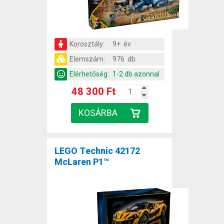
Korosztály:
9+ év
Elemszám:
976 db
Elérhetőség:
1-2 db azonnal
48 300 Ft
LEGO Technic 42172
McLaren P1™