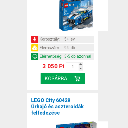
Korosztály:
5+ év
Elemszám:
94 db
Elérhetőség:
3-5 db azonnal
3 050 Ft
LEGO City 60429
Űrhajó és aszteroidák
felfedezése