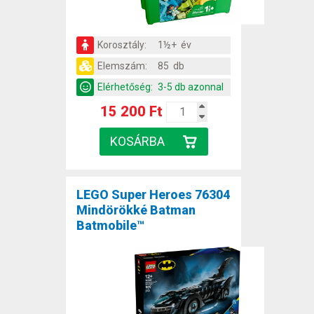
Korosztály:
1½+ év
Elemszám:
85 db
Elérhetőség:
3-5 db azonnal
15 200 Ft
LEGO Super Heroes 76304
Mindörökké Batman
Batmobile™