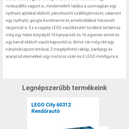
rönkszállító vagont is, mindemellett találsz a csomagban egy
nyitható ajtókkal ellátott, páncélozott szállítójárművet, valamint
egy nyitható, görgős konténerrel és emelővillákkal felszerelt
targoncát is. Ez a vagány LEGO vasútkészlet továbbá tartalmaz
még egy teljes körpályát 16 kanyarodó és 16 egyenes sínnel és
egy karral ellátott vasúti kapcsolót is, illetve vár még rád egy
irányítóközpont létrával, 2 megépíthető raklap, bankjegy és
aranyrúd elemekkel, egy motoros szán és 6 LEGO minifigura is.
Legnépszerűbb termékeink
LEGO City 60312
Rendőrautó