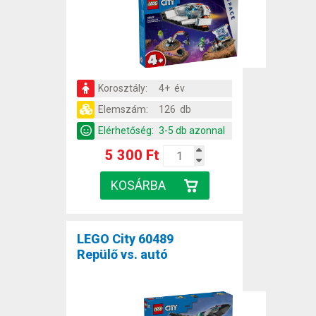
Korosztály:
4+ év
Elemszám:
126 db
Elérhetőség:
3-5 db azonnal
5 300 Ft
LEGO City 60489
Repülő vs. autó