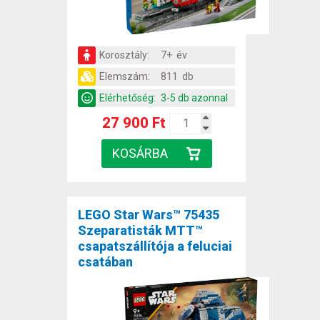
Korosztály:
7+ év
Elemszám:
811 db
Elérhetőség:
3-5 db azonnal
27 900 Ft
LEGO Star Wars™ 75435
Szeparatisták MTT™
csapatszállítója a feluciai
csatában