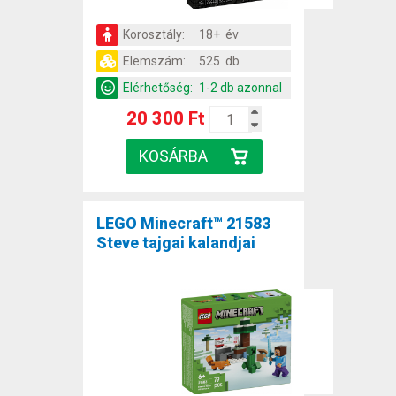
Korosztály:
18+ év
Elemszám:
525 db
Elérhetőség:
1-2 db azonnal
20 300 Ft
LEGO Minecraft™ 21583
Steve tajgai kalandjai