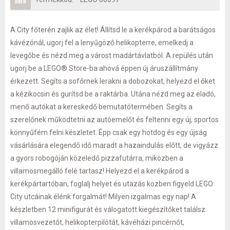
A City főterén zajlik az élet! Állítsd le a kerékpárod a barátságos
kávézónál, ugorj fel a lenyűgöző helikopterre, emelkedj a
levegőbe és nézd meg a várost madártávlatból. A repülés után
ugorj be a LEGO® Store-ba ahová éppen új áruszállítmány
érkezett. Segíts a sofőrnek lerakni a dobozokat, helyezd el őket
a kézikocsin és gurítsd be a raktárba. Utána nézd meg az eladó,
menő autókat a kereskedő bemutatótermében. Segíts a
szerelőnek működtetni az autóemelőt és feltenni egy új, sportos
könnyűfém felni készletet. Épp csak egy hotdog és egy újság
vásárlására elegendő idő maradt a hazaindulás előtt, de vigyázz
a gyors robogóján közeledő pizzafutárra, miközben a
villamosmegálló felé tartasz! Helyezd el a kerékpárod a
kerékpártartóban, foglalj helyet és utazás közben figyeld LEGO
City utcáinak élénk forgalmát! Milyen izgalmas egy nap! A
készletben 12 minifigurát és válogatott kiegészítőket találsz:
villamosvezetőt, helikopterpilótát, kávéházi pincérnőt,