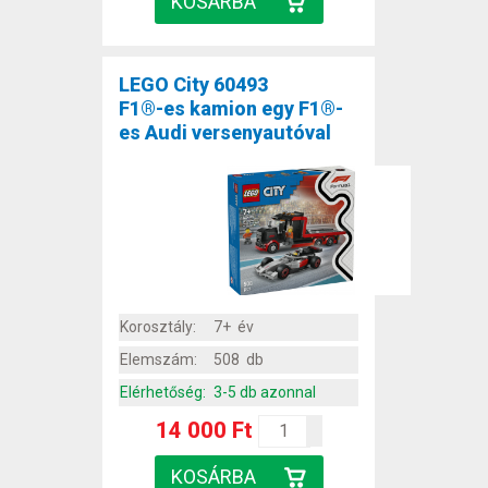
LEGO City 60493
F1®-es kamion egy F1®-
es Audi versenyautóval
Korosztály:
7+ év
Elemszám:
508 db
Elérhetőség:
3-5 db azonnal
14 000 Ft