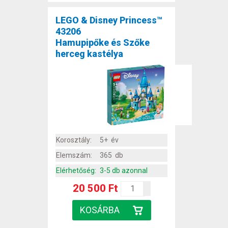
LEGO & Disney Princess™
43206
Hamupipőke és Szőke
herceg kastélya
Korosztály:
5+ év
Elemszám:
365 db
Elérhetőség:
3-5 db azonnal
20 500 Ft