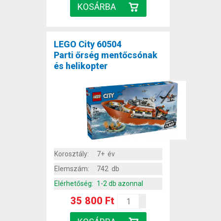
LEGO City 60504
Parti őrség mentőcsónak
és helikopter
Korosztály:
7+ év
Elemszám:
742 db
Elérhetőség:
1-2 db azonnal
35 800 Ft