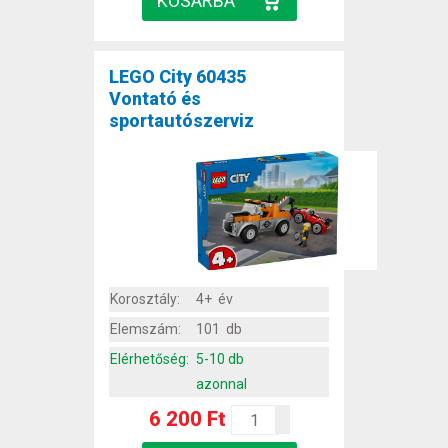
LEGO City 60435
Vontató és
sportautószerviz
Korosztály:
4+ év
Elemszám:
101 db
Elérhetőség:
5-10 db
azonnal
6 200 Ft