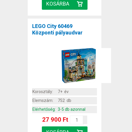
LEGO City 60469
Központi pályaudvar
Korosztály:
7+ év
Elemszám:
752 db
Elérhetőség:
3-5 db azonnal
27 900 Ft