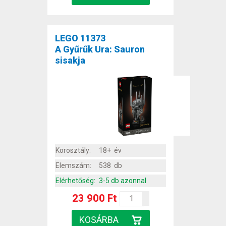
LEGO 11373
A Gyűrűk Ura: Sauron
sisakja
Korosztály:
18+ év
Elemszám:
538 db
Elérhetőség:
3-5 db azonnal
23 900 Ft