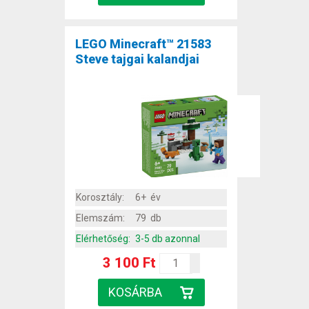
LEGO Minecraft™ 21583
Steve tajgai kalandjai
Korosztály:
6+ év
Elemszám:
79 db
Elérhetőség:
3-5 db azonnal
3 100 Ft