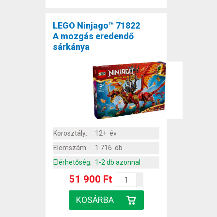
LEGO Ninjago™ 71822
A mozgás eredendő
sárkánya
Korosztály:
12+ év
Elemszám:
1 716 db
Elérhetőség:
1-2 db azonnal
51 900 Ft