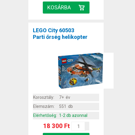
LEGO City 60503
Parti őrség helikopter
Korosztály:
7+ év
Elemszám:
551 db
Elérhetőség:
1-2 db azonnal
18 300 Ft