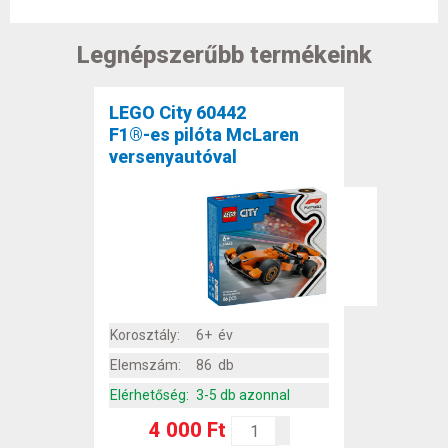
Legnépszerűbb termékeink
LEGO City 60442
F1®-es pilóta McLaren
versenyautóval
Korosztály:
6+ év
Elemszám:
86 db
Elérhetőség:
3-5 db azonnal
4 000 Ft