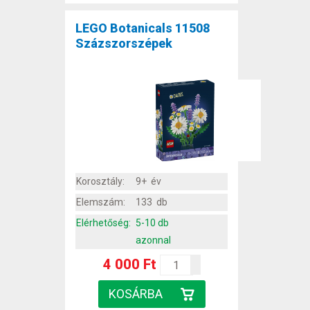
LEGO Botanicals 11508
Százszorszépek
Korosztály:
9+ év
Elemszám:
133 db
Elérhetőség:
5-10 db
azonnal
4 000 Ft