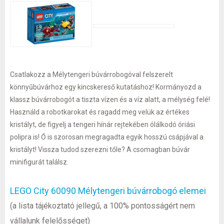
Csatlakozz a Mélytengeri búvárrobogóval felszerelt
könnyűbúvárhoz egy kincskereső kutatáshoz! Kormányozd a
klassz búvárrobogót a tiszta vízen és a víz alatt, a mélység felé!
Használd a robotkarokat és ragadd meg velük az értékes
kristályt, de figyelj a tengeri hínár rejtekében ólálkodó óriási
polipra is! Ő is szorosan megragadta egyik hosszú csápjával a
kristályt! Vissza tudod szerezni tőle? A csomagban búvár
minifigurát találsz.
LEGO City 60090 Mélytengeri búvárrobogó elemei
(a lista tájékoztató jellegű, a 100% pontosságért nem
vállalunk felelősséget)