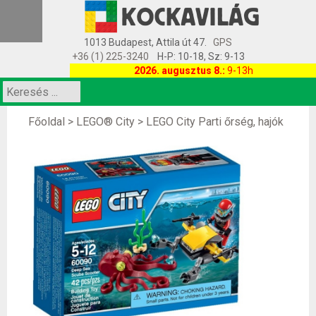
1013 Budapest, Attila út 47.
GPS
+36 (1) 225-3240
H-P: 10-18, Sz: 9-13
2026. augusztus 8.:
9-13h
Főoldal
>
LEGO® City
>
LEGO City Parti őrség, hajók