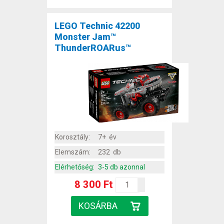
LEGO Technic 42200
Monster Jam™
ThunderROARus™
Korosztály:
7+ év
Elemszám:
232 db
Elérhetőség:
3-5 db azonnal
8 300 Ft