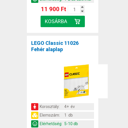
11 900 Ft
LEGO Classic 11026
Fehér alaplap
Korosztály:
4+ év
Elemszám:
1 db
Elérhetőség:
5-10 db