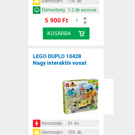
Elemszám:
176 db
Elérhetőség:
1-2 db azonnal
5 900 Ft
LEGO DUPLO 10428
Nagy interaktív vonat
Korosztály:
3+ év
Elemszám:
103 db