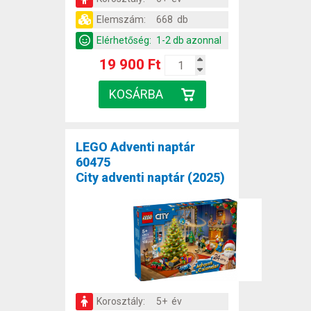
Elemszám:
668 db
Elérhetőség:
1-2 db azonnal
19 900 Ft
LEGO Adventi naptár
60475
City adventi naptár (2025)
Korosztály:
5+ év