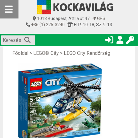
1013 Budapest, Attila út 47.
GPS
+36 (1) 225-3240
H-P: 10-18, Sz: 9-13
Főoldal
>
LEGO® City
>
LEGO City Rendőrség