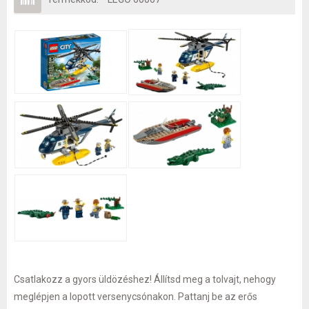
Csatlakozz a gyors üldözéshez! Állítsd meg a tolvajt, nehogy
meglépjen a lopott versenycsónakon. Pattanj be az erős