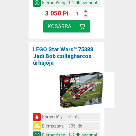
Elérhetőség:
1-2 db azonnal
3 050 Ft
LEGO Star Wars™ 75388
Jedi Bob csillagharcos
űrhajója
Korosztály:
8+ év
Elemszám:
305 db
Elérhetőség:
1-2 db azonnal