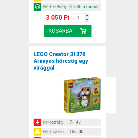
Elérhetőség:
3-5 db azonnal
3 050 Ft
LEGO Creator 31376
Aranyos hörcsög egy
virággal
Korosztály:
7+ év
Elemszám:
166 db