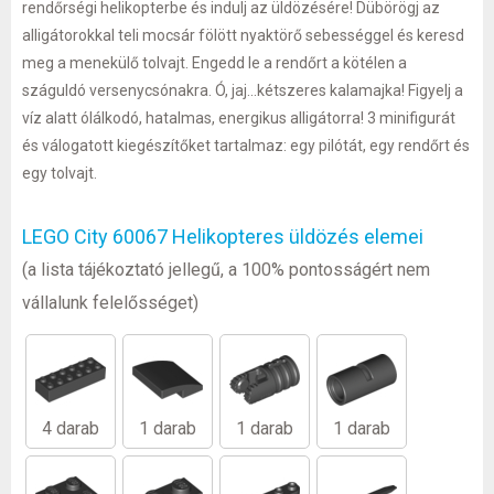
rendőrségi helikopterbe és indulj az üldözésére! Dübörögj az
alligátorokkal teli mocsár fölött nyaktörő sebességgel és keresd
meg a menekülő tolvajt. Engedd le a rendőrt a kötélen a
száguldó versenycsónakra. Ó, jaj...kétszeres kalamajka! Figyelj a
víz alatt ólálkodó, hatalmas, energikus alligátorra! 3 minifigurát
és válogatott kiegészítőket tartalmaz: egy pilótát, egy rendőrt és
egy tolvajt.
LEGO City 60067 Helikopteres üldözés elemei
(a lista tájékoztató jellegű, a 100% pontosságért nem
vállalunk felelősséget)
4 darab
1 darab
1 darab
1 darab