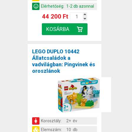
Elérhetőség:
1-2 db azonnal
44 200 Ft
LEGO DUPLO 10442
Állatcsaládok a
vadvilágban: Pingvinek és
oroszlánok
Korosztály:
2+ év
Elemszám:
10 db