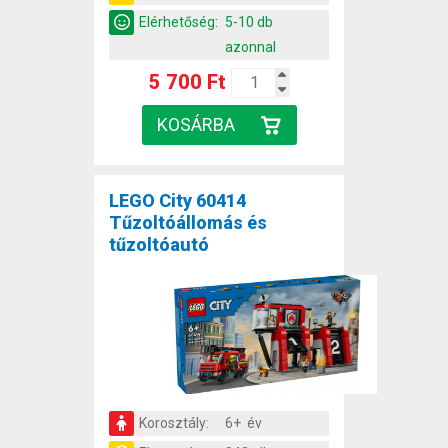
Elérhetőség:
5-10 db
azonnal
5 700 Ft
LEGO City 60414
Tűzoltóállomás és
tűzoltóautó
Korosztály:
6+ év