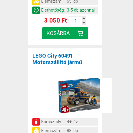
Elemszám:
65 db
Elérhetőség:
3-5 db azonnal
3 050 Ft
LEGO City 60491
Motorszállító jármű
Korosztály:
4+ év
Elemszám:
88 db