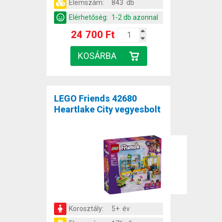
Elemszám:
843 db
Elérhetőség:
1-2 db azonnal
24 700 Ft
LEGO Friends 42680
Heartlake City vegyesbolt
Korosztály:
5+ év