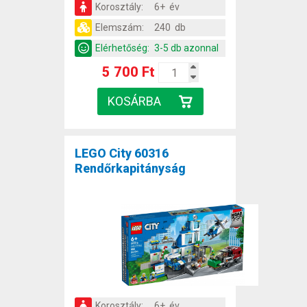
Korosztály:
6+ év
Elemszám:
240 db
Elérhetőség:
3-5 db azonnal
5 700 Ft
LEGO City 60316
Rendőrkapitányság
Korosztály:
6+ év