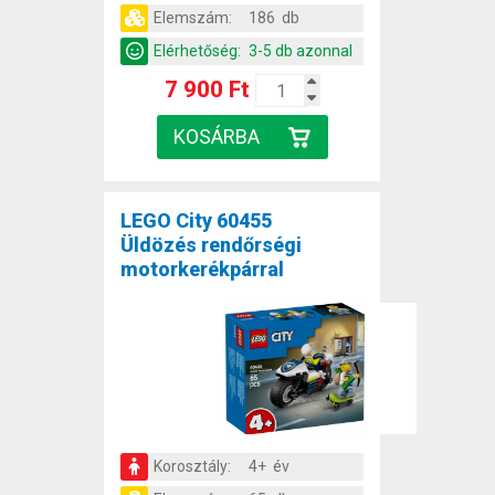
Elemszám:
186 db
Elérhetőség:
3-5 db azonnal
7 900 Ft
LEGO City 60455
Üldözés rendőrségi
motorkerékpárral
Korosztály:
4+ év