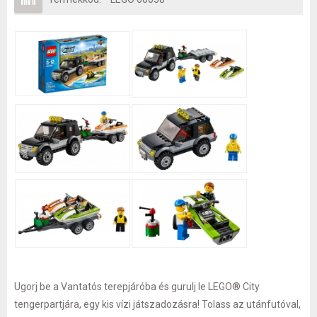
Ugorj be a Vantatós terepjáróba és gurulj le LEGO® City
tengerpartjára, egy kis vízi játszadozásra! Tolass az utánfutóval,