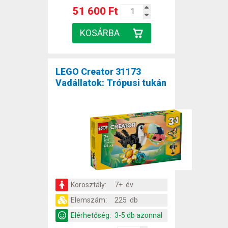
51 600 Ft
LEGO Creator 31173
Vadállatok: Trópusi tukán
Korosztály:
7+ év
Elemszám:
225 db
Elérhetőség:
3-5 db azonnal