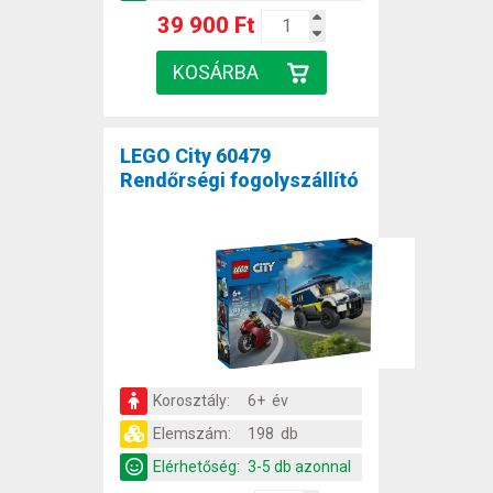
39 900 Ft
LEGO City 60479
Rendőrségi fogolyszállító
Korosztály:
6+ év
Elemszám:
198 db
Elérhetőség:
3-5 db azonnal