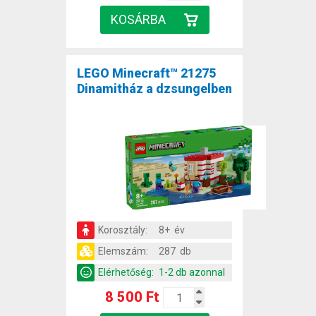
LEGO Minecraft™ 21275
Dinamitház a dzsungelben
Korosztály:
8+ év
Elemszám:
287 db
Elérhetőség:
1-2 db azonnal
8 500 Ft