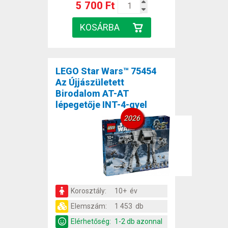
5 700 Ft
LEGO Star Wars™ 75454
Az Újjászületett
Birodalom AT-AT
lépegetője INT-4-gyel
2026
Korosztály:
10+ év
Elemszám:
1 453 db
Elérhetőség:
1-2 db azonnal