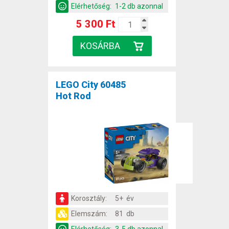
Elérhetőség:
1-2 db azonnal
5 300 Ft
LEGO City 60485
Hot Rod
Korosztály:
5+ év
Elemszám:
81 db