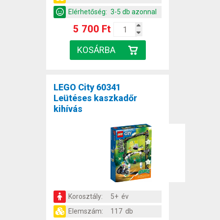
Elérhetőség:
3-5 db azonnal
5 700 Ft
LEGO City 60341
Leütéses kaszkadőr
kihívás
Korosztály:
5+ év
Elemszám:
117 db