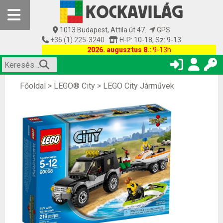
1013 Budapest, Attila út 47.
GPS
+36 (1) 225-3240
H-P: 10-18, Sz: 9-13
2026. augusztus 8.:
9-13h
Főoldal
>
LEGO® City
>
LEGO City Járművek