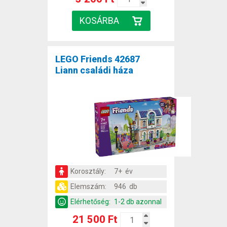
LEGO Friends 42687
Liann családi háza
Korosztály:
7+ év
Elemszám:
946 db
Elérhetőség:
1-2 db azonnal
21 500 Ft