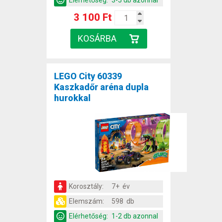
Elérhetőség:
3-5 db azonnal
3 100 Ft
LEGO City 60339
Kaszkadőr aréna dupla
hurokkal
Korosztály:
7+ év
Elemszám:
598 db
Elérhetőség:
1-2 db azonnal