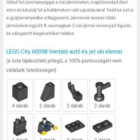
töltsd fel üzemanyaggal a vízi járműveket, majd bocsásd őket
vízre és készülj fel a hullámokon való ugratásokra! Tedd be ezt is
a gyűjteményedbe a Nagyszerű Járművek összes többi
járművével együtt! A csomagban 2 vízi jármű versenyző figurát,
és válogatott kiegészítőket találsz:
LEGO City 60058 Vontató autó és jet ski elemei
(a lista tájékoztató jellegű, a 100% pontosságért nem
vállalunk felelősséget)
4 darab
2 darab
2 darab
2 darab