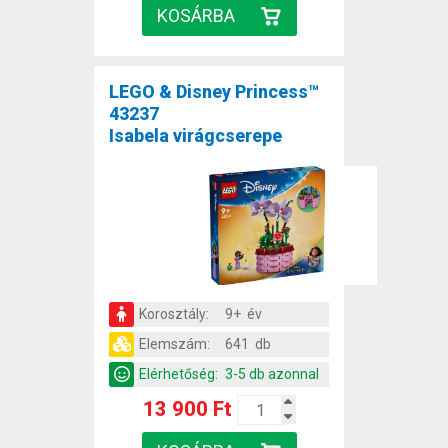
LEGO & Disney Princess™
43237
Isabela virágcserepe
Korosztály:
9+ év
Elemszám:
641 db
Elérhetőség:
3-5 db azonnal
13 900 Ft