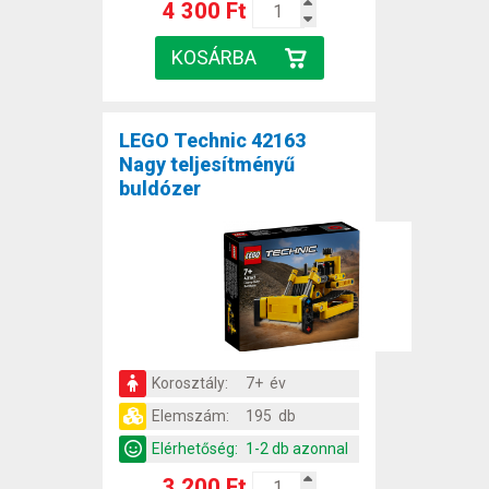
4 300 Ft
LEGO Technic 42163
Nagy teljesítményű
buldózer
Korosztály:
7+ év
Elemszám:
195 db
Elérhetőség:
1-2 db azonnal
3 200 Ft