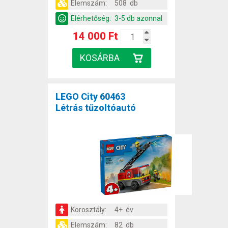
Elemszám:
508 db
Elérhetőség:
3-5 db azonnal
14 000 Ft
LEGO City 60463
Létrás tűzoltóautó
Korosztály:
4+ év
Elemszám:
82 db