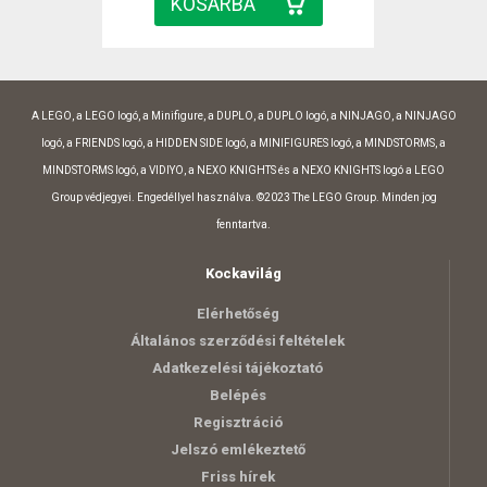
A LEGO, a LEGO logó, a Minifigure, a DUPLO, a DUPLO logó, a NINJAGO, a NINJAGO
logó, a FRIENDS logó, a HIDDEN SIDE logó, a MINIFIGURES logó, a MINDSTORMS, a
MINDSTORMS logó, a VIDIYO, a NEXO KNIGHTS és a NEXO KNIGHTS logó a LEGO
Group védjegyei. Engedéllyel használva. ©2023 The LEGO Group. Minden jog
fenntartva.
Kockavilág
Elérhetőség
Általános szerződési feltételek
Adatkezelési tájékoztató
Belépés
Regisztráció
Jelszó emlékeztető
Friss hírek