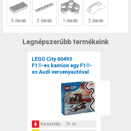
5 darab
2 darab
1 darab
2 darab
Legnépszerűbb termékeink
LEGO City 60493
F1®-es kamion egy F1®-
es Audi versenyautóval
Korosztály:
7+ év