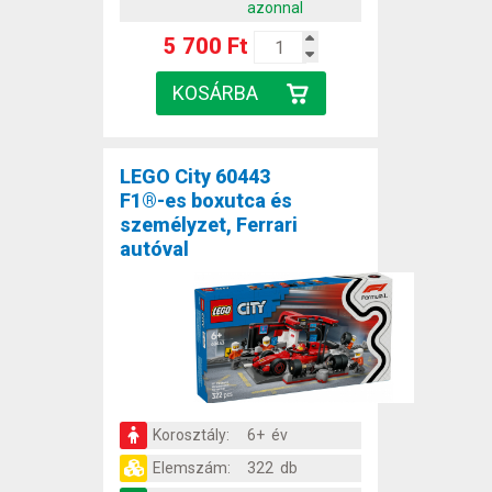
azonnal
5 700 Ft
LEGO City 60443
F1®-es boxutca és
személyzet, Ferrari
autóval
Korosztály:
6+ év
Elemszám:
322 db