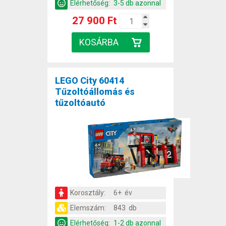
Elérhetőség:
3-5 db azonnal
27 900 Ft
LEGO City 60414
Tűzoltóállomás és
tűzoltóautó
Korosztály:
6+ év
Elemszám:
843 db
Elérhetőség:
1-2 db azonnal