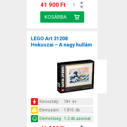
41 900 Ft
LEGO Art 31208
Hokuszai – A nagy hullám
Korosztály:
18+ év
Elemszám:
1 810 db
Elérhetőség:
1-2 db azonnal