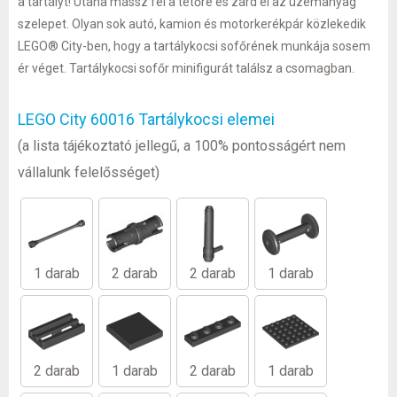
a tartályt! Utána mássz fel a tetőre és zárd el az üzemanyag
szelepet. Olyan sok autó, kamion és motorkerékpár közlekedik
LEGO® City-ben, hogy a tartálykocsi sofőrének munkája sosem
ér véget. Tartálykocsi sofőr minifigurát találsz a csomagban.
LEGO City 60016 Tartálykocsi elemei
(a lista tájékoztató jellegű, a 100% pontosságért nem
vállalunk felelősséget)
1 darab
2 darab
2 darab
1 darab
2 darab
1 darab
2 darab
1 darab