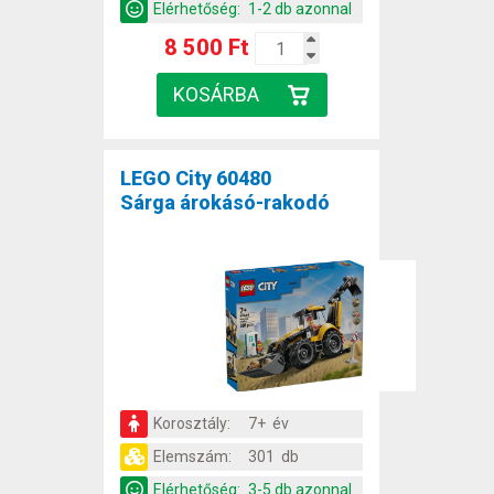
Elérhetőség:
1-2 db azonnal
8 500 Ft
LEGO City 60480
Sárga árokásó-rakodó
Korosztály:
7+ év
Elemszám:
301 db
Elérhetőség:
3-5 db azonnal