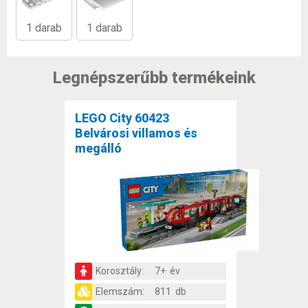
1 darab
1 darab
Legnépszerűbb termékeink
LEGO City 60423
Belvárosi villamos és
megálló
Korosztály:
7+ év
Elemszám:
811 db