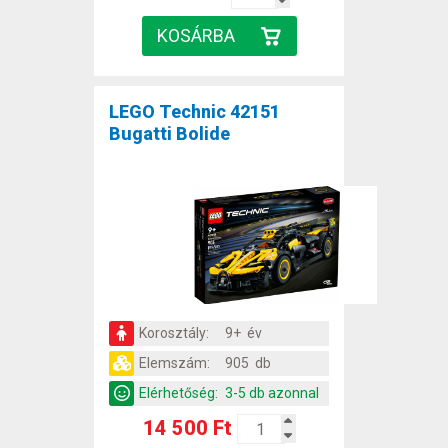
LEGO Technic 42151
Bugatti Bolide
Korosztály:
9+ év
Elemszám:
905 db
Elérhetőség:
3-5 db azonnal
14 500 Ft