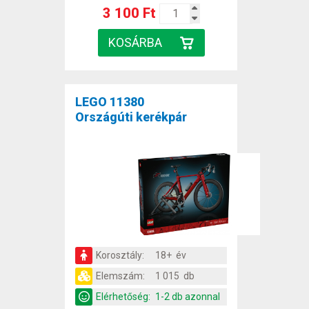
3 100 Ft
LEGO 11380
Országúti kerékpár
Korosztály:
18+ év
Elemszám:
1 015 db
Elérhetőség:
1-2 db azonnal