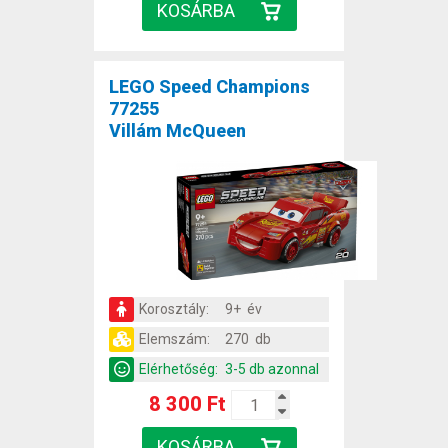
LEGO Speed Champions
77255
Villám McQueen
Korosztály:
9+ év
Elemszám:
270 db
Elérhetőség:
3-5 db azonnal
8 300 Ft