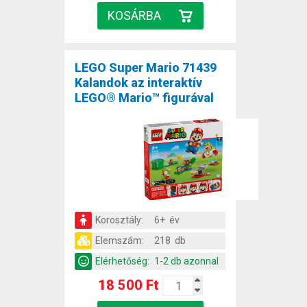
LEGO Super Mario 71439
Kalandok az interaktív
LEGO® Mario™ figurával
Korosztály:
6+ év
Elemszám:
218 db
Elérhetőség:
1-2 db azonnal
18 500 Ft