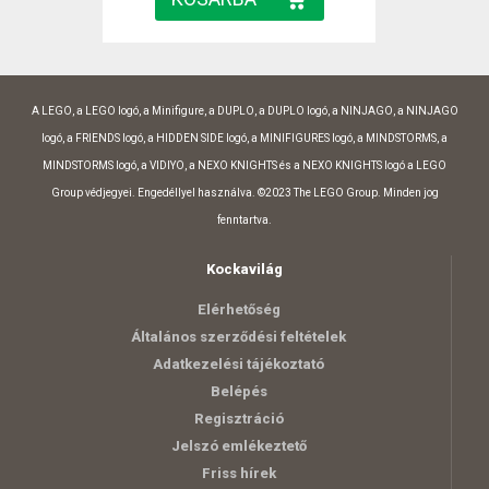
A LEGO, a LEGO logó, a Minifigure, a DUPLO, a DUPLO logó, a NINJAGO, a NINJAGO
logó, a FRIENDS logó, a HIDDEN SIDE logó, a MINIFIGURES logó, a MINDSTORMS, a
MINDSTORMS logó, a VIDIYO, a NEXO KNIGHTS és a NEXO KNIGHTS logó a LEGO
Group védjegyei. Engedéllyel használva. ©2023 The LEGO Group. Minden jog
fenntartva.
Kockavilág
Elérhetőség
Általános szerződési feltételek
Adatkezelési tájékoztató
Belépés
Regisztráció
Jelszó emlékeztető
Friss hírek