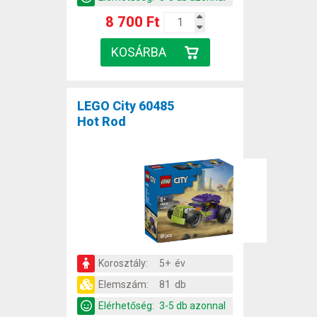
8 700 Ft
LEGO City 60485
Hot Rod
Korosztály:
5+ év
Elemszám:
81 db
Elérhetőség:
3-5 db azonnal