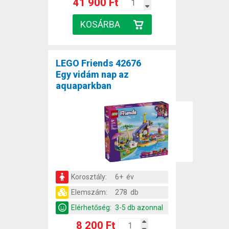
41 900 Ft
LEGO Friends 42676
Egy vidám nap az
aquaparkban
Korosztály:
6+ év
Elemszám:
278 db
Elérhetőség:
3-5 db azonnal
8 200 Ft