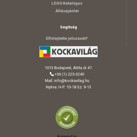
LEGO Katalógus
Állásajánlat
Segítség
Elfelejtette jelszavát?
1013 Budapest, Attila út 47.
+36 (1) 225-3240
Mail:
info@kockavilag.hu
Nyitva: H-P: 10-18 Sz: 9-13
Árukereső.hu