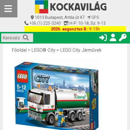
1013 Budapest, Attila út 47.
GPS
+36 (1) 225-3240
H-P: 10-18, Sz: 9-13
2026. augusztus 8.:
9-13h
Főoldal
>
LEGO® City
>
LEGO City Járművek