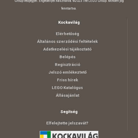
Group védjegyei. Engedéllyel használva. ©2023 The LEGO Group. Minden jog
fenntartva.
Kockavilág
Elérhetőség
Általános szerződési feltételek
Adatkezelési tájékoztató
Belépés
Regisztráció
Jelszó emlékeztető
Friss hírek
LEGO Katalógus
Állásajánlat
Segítség
Elfelejtette jelszavát?