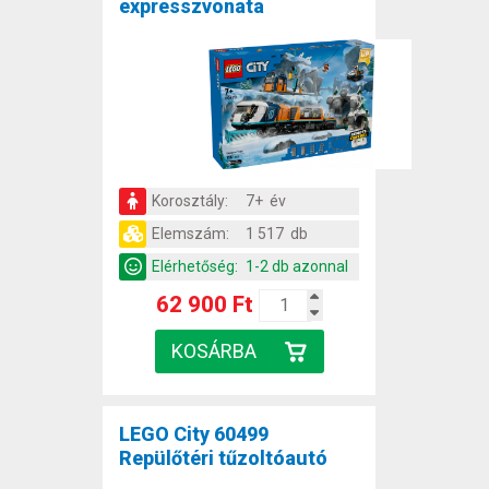
expresszvonata
Korosztály:
7+ év
Elemszám:
1 517 db
Elérhetőség:
1-2 db azonnal
62 900 Ft
LEGO City 60499
Repülőtéri tűzoltóautó