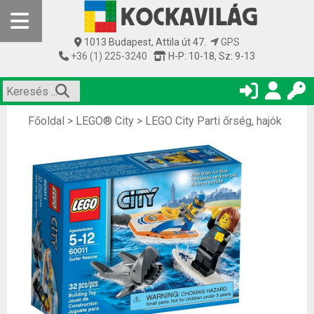
1013 Budapest, Attila út 47.
GPS
+36 (1) 225-3240
H-P: 10-18, Sz: 9-13
Főoldal
>
LEGO® City
>
LEGO City Parti őrség, hajók