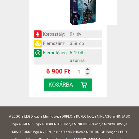
Korosztály:
9+ év
Elemszám:
358 db
Elérhetőség:
5-10 db
azonnal
6 900 Ft
A LEGO, a LEGO logó, a Minifigure, a DUPLO, a DUPLO logó, a NINJAGO, a NINJAGO
logó, a FRIENDS logó, a HIDDEN SIDE logó, a MINIFIGURES logó, a MINDSTORMS, a
MINDSTORMS logó, a VIDIYO, a NEXO KNIGHTS és a NEXO KNIGHTS logó a LEGO