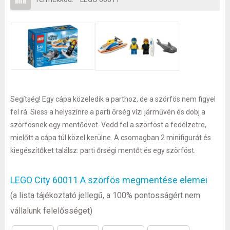
Segítség! Egy cápa közeledik a parthoz, de a szörfös nem figyel
fel rá. Siess a helyszínre a parti őrség vízi járművén és dobj a
szörfösnek egy mentőövet. Vedd fel a szörföst a fedélzetre,
mielőtt a cápa túl közel kerülne. A csomagban 2 minifigurát és
kiegészítőket találsz: parti őrségi mentőt és egy szörföst.
LEGO City 60011 A szörfös megmentése elemei
(a lista tájékoztató jellegű, a 100% pontosságért nem
vállalunk felelősséget)