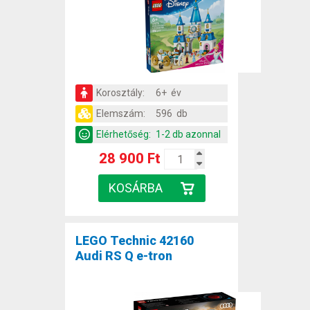
Korosztály:
6+ év
Elemszám:
596 db
Elérhetőség:
1-2 db azonnal
28 900 Ft
LEGO Technic 42160
Audi RS Q e-tron