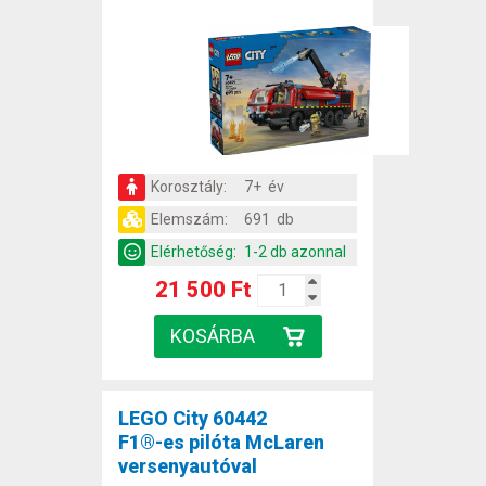
Korosztály:
7+ év
Elemszám:
691 db
Elérhetőség:
1-2 db azonnal
21 500 Ft
LEGO City 60442
F1®-es pilóta McLaren
versenyautóval