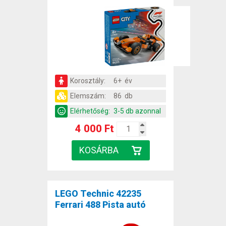
Korosztály:
6+ év
Elemszám:
86 db
Elérhetőség:
3-5 db azonnal
4 000 Ft
LEGO Technic 42235
Ferrari 488 Pista autó