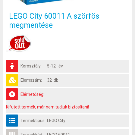
LEGO City 60011 A szörfös
megmentése
Korosztály:
5-12 év
Elemszám:
32 db
Elérhetőség:
Kifutott termék, már nem tudjuk biztosítani!
Terméktípus:
LEGO City
Termékkód:
LEGO 60011