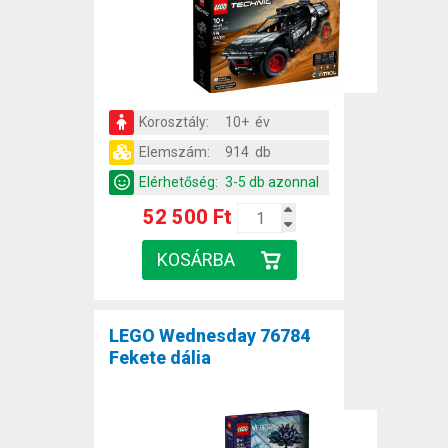
Korosztály:
10+ év
Elemszám:
914 db
Elérhetőség:
3-5 db azonnal
52 500 Ft
LEGO Wednesday 76784
Fekete dália