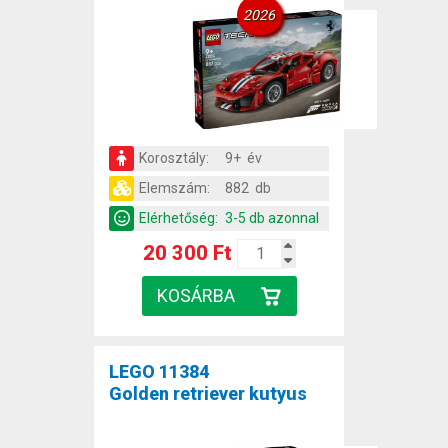
2026
Korosztály:
9+ év
Elemszám:
882 db
Elérhetőség:
3-5 db azonnal
20 300 Ft
LEGO 11384
Golden retriever kutyus