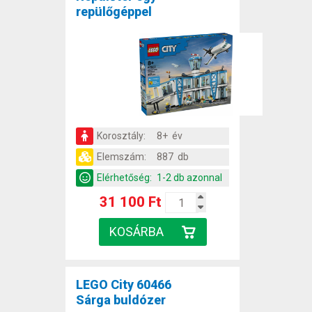
repülőgéppel
Korosztály:
8+ év
Elemszám:
887 db
Elérhetőség:
1-2 db azonnal
31 100 Ft
LEGO City 60466
Sárga buldózer