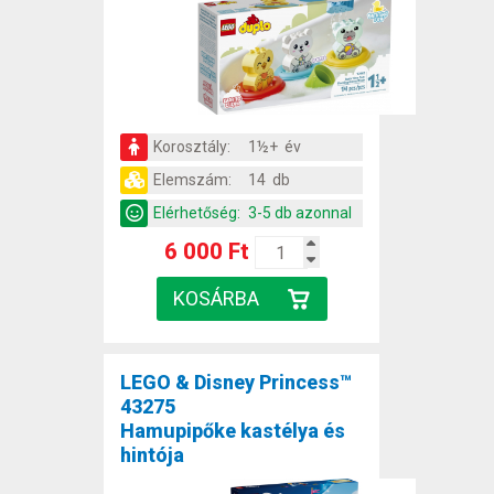
Korosztály:
1½+ év
Elemszám:
14 db
Elérhetőség:
3-5 db azonnal
6 000 Ft
LEGO & Disney Princess™
43275
Hamupipőke kastélya és
hintója