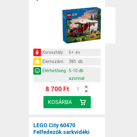
Korosztály:
6+ év
Elemszám:
385 db
Elérhetőség:
5-10 db
azonnal
8 700 Ft
LEGO City 60470
Felfedezők sarkvidéki