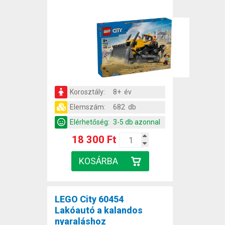
Korosztály:
8+ év
Elemszám:
682 db
Elérhetőség:
3-5 db azonnal
18 300 Ft
LEGO City 60454
Lakóautó a kalandos
nyaraláshoz