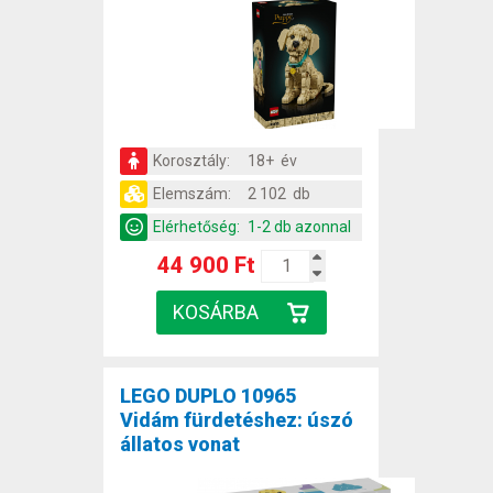
Korosztály:
18+ év
Elemszám:
2 102 db
Elérhetőség:
1-2 db azonnal
44 900 Ft
LEGO DUPLO 10965
Vidám fürdetéshez: úszó
állatos vonat