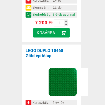
Korosztály:
2+ év
Elemszám:
22 db
Elérhetőség:
3-5 db azonnal
7 200 Ft
LEGO DUPLO 10460
Zöld építőlap
Korosztály:
1½+ év