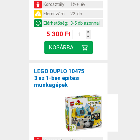
Korosztály:
1½+ év
Elemszám:
22 db
Elérhetőség:
3-5 db azonnal
5 300 Ft
LEGO DUPLO 10475
3 az 1-ben építési
munkagépek