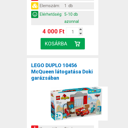
Elemszám:
1 db
Elérhetőség:
5-10 db
azonnal
4 000 Ft
LEGO DUPLO 10456
McQueen látogatása Doki
garázsában