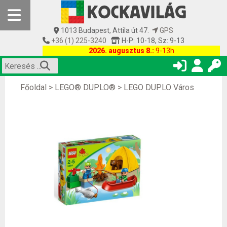
1013 Budapest, Attila út 47.
GPS
+36 (1) 225-3240
H-P: 10-18, Sz: 9-13
2026. augusztus 8.:
9-13h
Főoldal
>
LEGO® DUPLO®
>
LEGO DUPLO Város