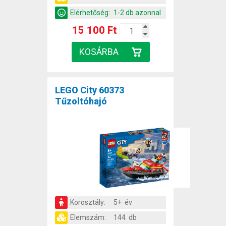
Elérhetőség:
1-2 db azonnal
15 100 Ft
LEGO City 60373
Tűzoltóhajó
Korosztály:
5+ év
Elemszám:
144 db