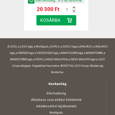
Elérhetőség:
3-5 db azonnal
20 300 Ft
A LEGO, a LEGO logó, a Minifigure, a DUPLO, a DUPLO logó, a NINJAGO, a NINJAGO
logó, a FRIENDS logó, a HIDDEN SIDE logó, a MINIFIGURES logó, a MINDSTORMS, a
MINDSTORMS logó, a VIDIYO, a NEXO KNIGHTS és a NEXO KNIGHTS logó a LEGO
Group védjegyei. Engedéllyel használva. ©2023 The LEGO Group. Minden jog
fenntartva.
Kockavilág
Elérhetőség
Általános szerződési feltételek
Adatkezelési tájékoztató
Belépés