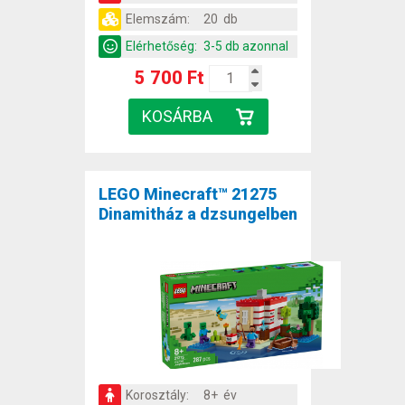
Elemszám:
20 db
Elérhetőség:
3-5 db azonnal
5 700 Ft
LEGO Minecraft™ 21275
Dinamitház a dzsungelben
Korosztály:
8+ év