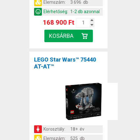
Elemszám:
3 696 db
Elérhetőség:
1-2 db azonnal
168 900 Ft
LEGO Star Wars™ 75440
AT-AT™
Korosztály:
18+ év
Elemszám:
525 db