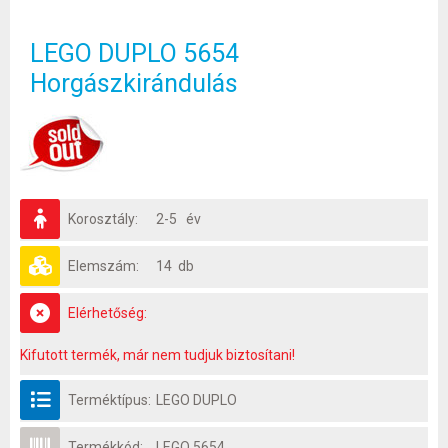
LEGO DUPLO 5654
Horgászkirándulás
Korosztály:
2-5 év
Elemszám:
14 db
Elérhetőség:
Kifutott termék, már nem tudjuk biztosítani!
Terméktípus:
LEGO DUPLO
Termékkód:
LEGO 5654