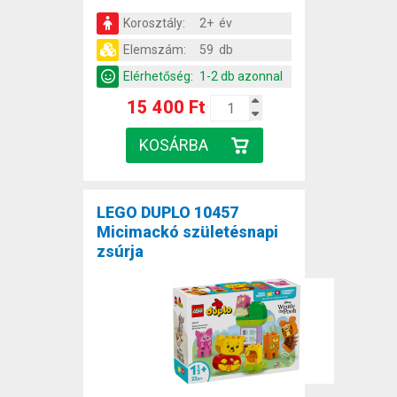
Korosztály:
2+ év
Elemszám:
59 db
Elérhetőség:
1-2 db azonnal
15 400 Ft
LEGO DUPLO 10457
Micimackó születésnapi
zsúrja