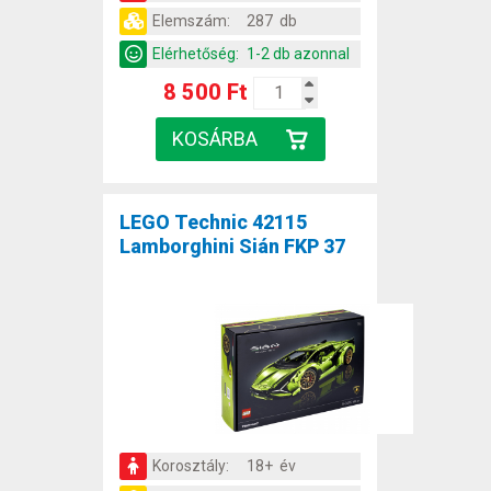
Elemszám:
287 db
Elérhetőség:
1-2 db azonnal
8 500 Ft
LEGO Technic 42115
Lamborghini Sián FKP 37
Korosztály:
18+ év