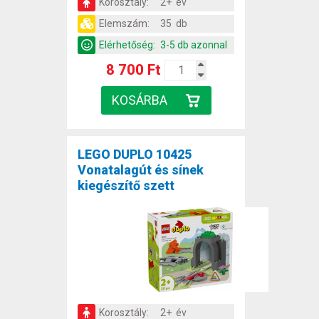
Korosztály:
2+ év
Elemszám:
35 db
Elérhetőség:
3-5 db azonnal
8 700 Ft
LEGO DUPLO 10425
Vonatalagút és sínek
kiegészítő szett
Korosztály:
2+ év