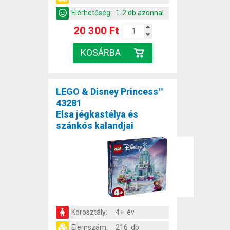
Elérhetőség:
1-2 db azonnal
20 300 Ft
LEGO & Disney Princess™
43281
Elsa jégkastélya és
szánkós kalandjai
Korosztály:
4+ év
Elemszám:
216 db