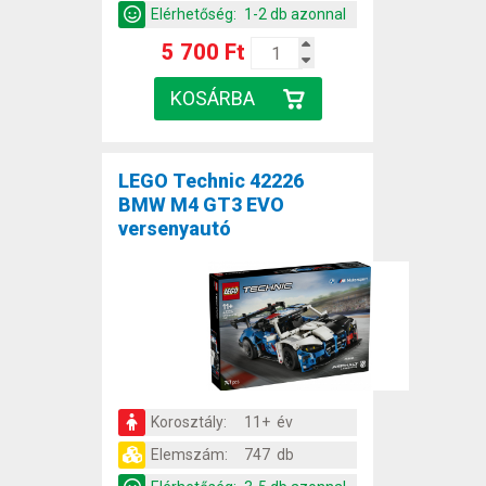
Elérhetőség:
1-2 db azonnal
5 700 Ft
LEGO Technic 42226
BMW M4 GT3 EVO
versenyautó
Korosztály:
11+ év
Elemszám:
747 db