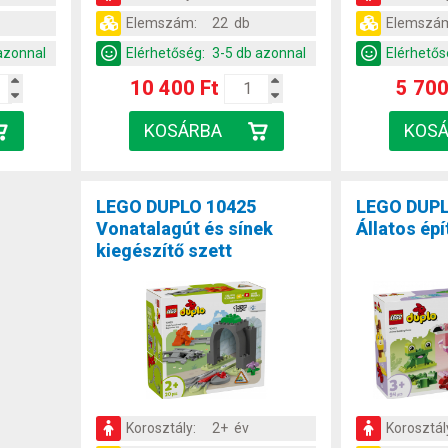
Elemszám:
22 db
Elemszá
azonnal
Elérhetőség:
3-5 db azonnal
Elérhetős
10 400 Ft
5 700
LEGO DUPLO 10425
LEGO DUPL
Vonatalagút és sínek
Állatos épí
kiegészítő szett
Korosztály:
2+ év
Korosztál