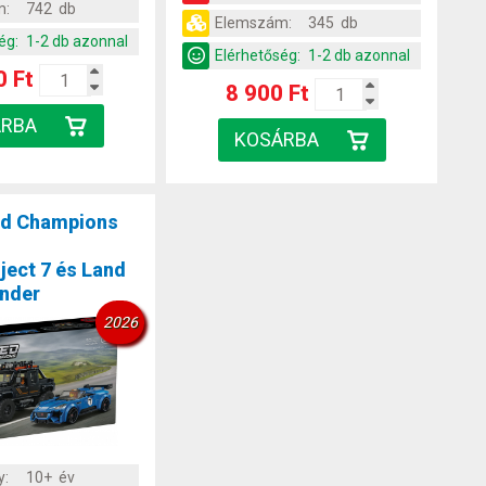
m:
742 db
Elemszám:
345 db
ég:
1-2 db azonnal
Elérhetőség:
1-2 db azonnal
0 Ft
8 900 Ft
d Champions
ject 7 és Land
ender
2026
y:
10+ év