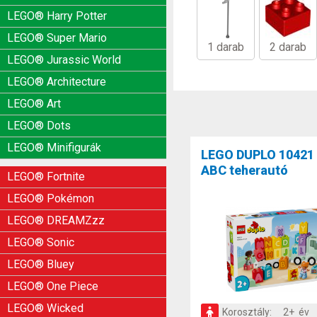
LEGO® Harry Potter
LEGO® Super Mario
1 darab
2 darab
LEGO® Jurassic World
LEGO® Architecture
LEGO® Art
LEGO® Dots
LEGO® Minifigurák
LEGO DUPLO 10421
ABC teherautó
LEGO® Fortnite
LEGO® Pokémon
LEGO® DREAMZzz
LEGO® Sonic
LEGO® Bluey
LEGO® One Piece
LEGO® Wicked
Korosztály:
2+ év