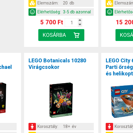
Elemszám:
20 db
Elemszá
Elérhetőség:
3-5 db azonnal
Elérhetős
5 700 Ft
15 20
LEGO Botanicals 10280
LEGO City 
chael
Virágcsokor
Parti őrsé
és helikop
Korosztály:
18+ év
Korosztál