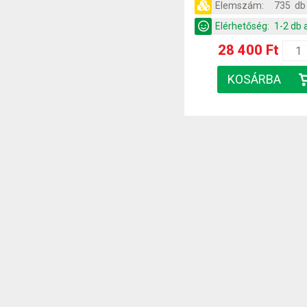
Elemszám:
735 db
Elérhetőség:
1-2 db 
28 400 Ft