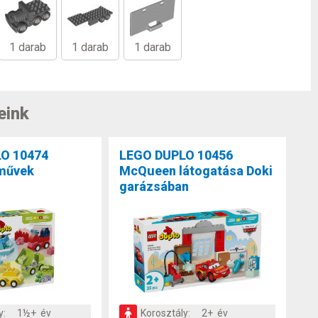
1 darab
1 darab
1 darab
eink
O 10474
LEGO DUPLO 10456
rművek
McQueen látogatása Doki
garázsában
y:
1½+ év
Korosztály:
2+ év