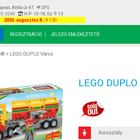
est, Attila út 47.
GPS
25-3240
H-P: 10-18, Sz: 9-13
etfrissítés: 2026.08.07 21:43:35
2026. augusztus 8.:
9-13h
REGISZTRÁCIÓ
JELSZÓ EMLÉKEZTETŐ
O®
>
LEGO DUPLO Város
LEGO DUPLO 5
Korosztály: