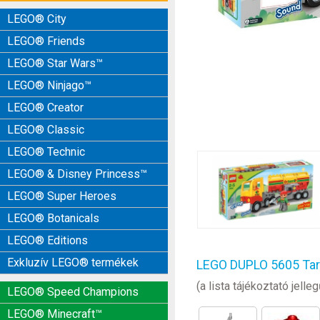
LEGO® City
LEGO® Friends
LEGO® Star Wars™
LEGO® Ninjago™
LEGO® Creator
LEGO® Classic
LEGO® Technic
LEGO® & Disney Princess™
LEGO® Super Heroes
LEGO® Botanicals
LEGO® Editions
Exkluzív LEGO® termékek
LEGO DUPLO 5605 Tart
(a lista tájékoztató jel
LEGO® Speed Champions
LEGO® Minecraft™