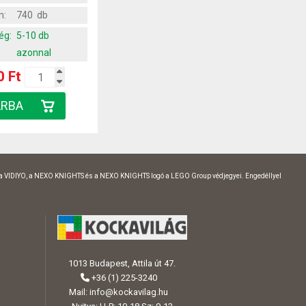
m:
740 db
ég:
5-10 db
azonnal
0 Ft
 a VIDIYO, a NEXO KNIGHTS és a NEXO KNIGHTS logó a LEGO Group védjegyei. Engedéllyel
1013 Budapest, Attila út 47.
+36 (1) 225-3240
Mail:
info@kockavilag.hu