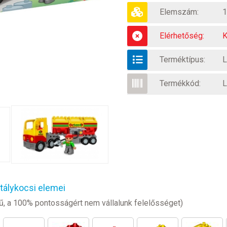
Elemszám:
1
Elérhetőség:
K
Terméktípus:
Termékkód:
L
álykocsi elemei
legű, a 100% pontosságért nem vállalunk felelősséget)