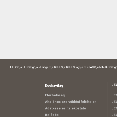
A LEGO, a LEGO logó, a Minifigure, a DUPLO, a DUPLO logó, a NINJAGO, a NINJAGO logó
LE
Kockavilág
Elérhetőség
LEG
Általános szerződési feltételek
LEG
Adatkezelési tájékoztató
LEG
Belépés
LE