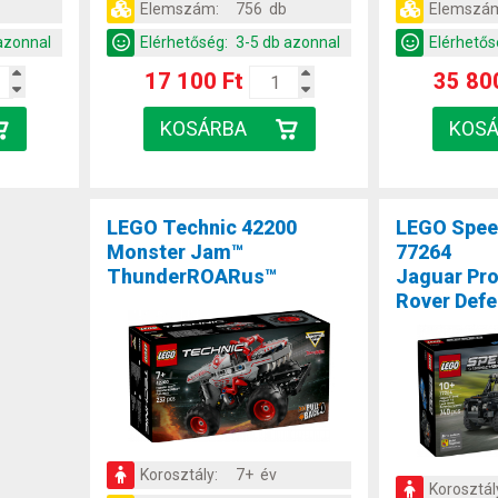
Elemszám:
756 db
Elemszá
azonnal
Elérhetőség:
3-5 db azonnal
Elérhetős
17 100 Ft
35 80
LEGO Technic 42200
LEGO Spee
Monster Jam™
77264
ThunderROARus™
Jaguar Pro
Rover Def
Korosztály:
7+ év
Korosztál