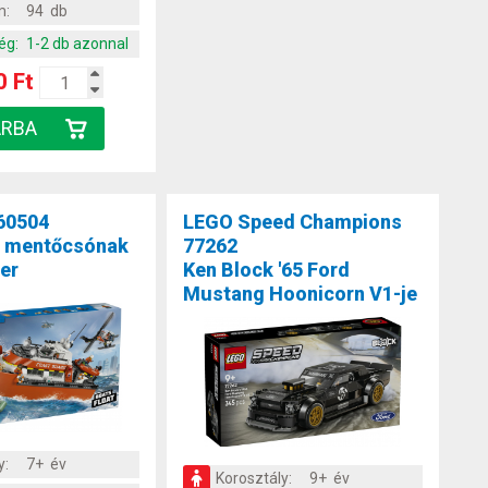
m:
94 db
ég:
1-2 db azonnal
0 Ft
60504
LEGO Speed Champions
g mentőcsónak
77262
ter
Ken Block '65 Ford
Mustang Hoonicorn V1-je
y:
7+ év
Korosztály:
9+ év