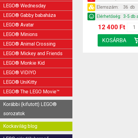
LEGO® Wednesday
Elemszám:
36 db
LEGO® Gabby babaháza
Elérhetőség:
3-5 db 
LEGO® Avatar
12 400 Ft
LEGO® Minions
LEGO® Animal Crossing
LEGO® Mickey and Friends
LEGO® Monkie Kid
LEGO® VIDIYO
LEGO® UniKitty
LEGO® The LEGO Movie™
Korábbi (kifutott) LEGO®
sorozatok
Kockavilág blog