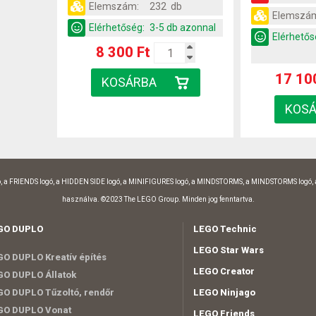
Elemszám:
232 db
Elemszá
Elérhetőség:
3-5 db azonnal
Elérhetős
8 300 Ft
17 10
, a FRIENDS logó, a HIDDEN SIDE logó, a MINIFIGURES logó, a MINDSTORMS, a MINDSTORMS logó,
használva. ©2023 The LEGO Group. Minden jog fenntartva.
GO DUPLO
LEGO Technic
LEGO Star Wars
O DUPLO Kreatív építés
LEGO Creator
O DUPLO Állatok
O DUPLO Tűzoltó, rendőr
LEGO Ninjago
GO DUPLO Vonat
LEGO Friends