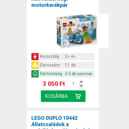
motorkerékpár
Korosztály:
2+ év
Elemszám:
11 db
Elérhetőség:
3-5 db azonnal
3 050 Ft
LEGO DUPLO 10442
Állatcsaládok a