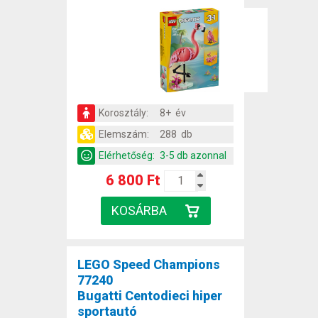
Korosztály:
8+ év
Elemszám:
288 db
Elérhetőség:
3-5 db azonnal
6 800 Ft
LEGO Speed Champions
77240
Bugatti Centodieci hiper
sportautó