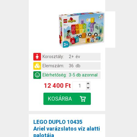
Korosztály:
2+ év
Elemszám:
36 db
Elérhetőség:
3-5 db azonnal
12 400 Ft
LEGO DUPLO 10435
Ariel varázslatos víz alatti
palotája