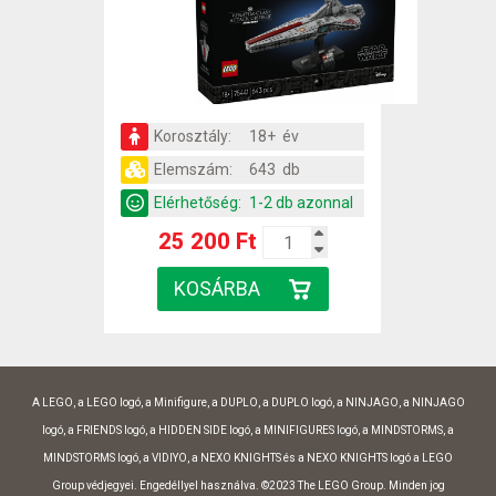
Korosztály:
18+ év
Elemszám:
643 db
Elérhetőség:
1-2 db azonnal
25 200 Ft
A LEGO, a LEGO logó, a Minifigure, a DUPLO, a DUPLO logó, a NINJAGO, a NINJAGO
logó, a FRIENDS logó, a HIDDEN SIDE logó, a MINIFIGURES logó, a MINDSTORMS, a
MINDSTORMS logó, a VIDIYO, a NEXO KNIGHTS és a NEXO KNIGHTS logó a LEGO
Group védjegyei. Engedéllyel használva. ©2023 The LEGO Group. Minden jog