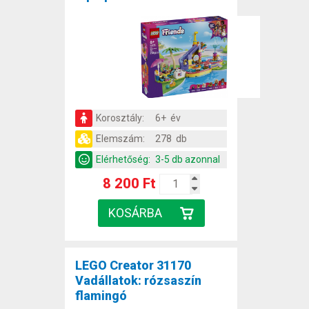
Korosztály:
6+ év
Elemszám:
278 db
Elérhetőség:
3-5 db azonnal
8 200 Ft
LEGO Creator 31170
Vadállatok: rózsaszín
flamingó