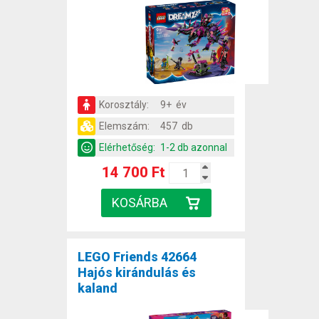
Korosztály:
9+ év
Elemszám:
457 db
Elérhetőség:
1-2 db azonnal
14 700 Ft
LEGO Friends 42664
Hajós kirándulás és
kaland