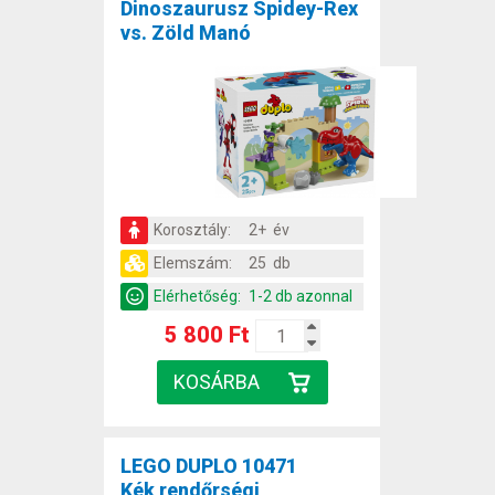
Dinoszaurusz Spidey-Rex
vs. Zöld Manó
Korosztály:
2+ év
Elemszám:
25 db
Elérhetőség:
1-2 db azonnal
5 800 Ft
LEGO DUPLO 10471
Kék rendőrségi