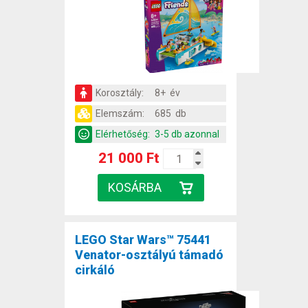
Korosztály:
8+ év
Elemszám:
685 db
Elérhetőség:
3-5 db azonnal
21 000 Ft
LEGO Star Wars™ 75441
Venator-osztályú támadó
cirkáló