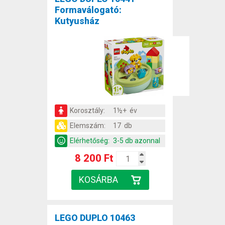
Formaválogató:
Kutyusház
Korosztály:
1½+ év
Elemszám:
17 db
Elérhetőség:
3-5 db azonnal
8 200 Ft
LEGO DUPLO 10463