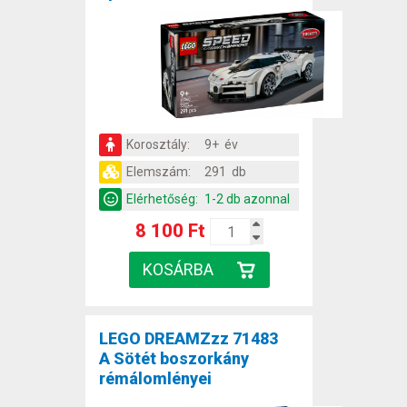
Korosztály:
9+ év
Elemszám:
291 db
Elérhetőség:
1-2 db azonnal
8 100 Ft
LEGO DREAMZzz 71483
A Sötét boszorkány
rémálomlényei