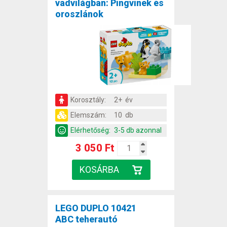
vadvilágban: Pingvinek és
oroszlánok
Korosztály:
2+ év
Elemszám:
10 db
Elérhetőség:
3-5 db azonnal
3 050 Ft
LEGO DUPLO 10421
ABC teherautó