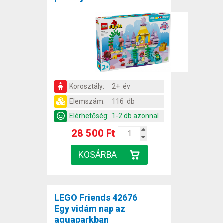
Korosztály:
2+ év
Elemszám:
116 db
Elérhetőség:
1-2 db azonnal
28 500 Ft
LEGO Friends 42676
Egy vidám nap az
aquaparkban