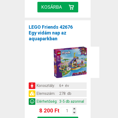
LEGO Friends 42676
Egy vidám nap az
aquaparkban
Korosztály:
6+ év
Elemszám:
278 db
Elérhetőség:
3-5 db azonnal
8 200 Ft