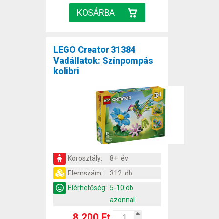
LEGO Creator 31384
Vadállatok: Színpompás
kolibri
Korosztály:
8+ év
Elemszám:
312 db
Elérhetőség:
5-10 db
azonnal
8 200 Ft