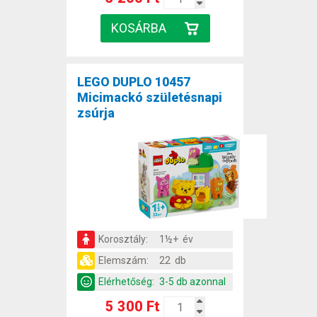
LEGO DUPLO 10457
Micimackó születésnapi
zsúrja
Korosztály:
1½+ év
Elemszám:
22 db
Elérhetőség:
3-5 db azonnal
5 300 Ft