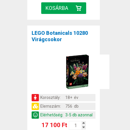
LEGO Botanicals 10280
Virágcsokor
Korosztály:
18+ év
Elemszám:
756 db
Elérhetőség:
3-5 db azonnal
17 100 Ft