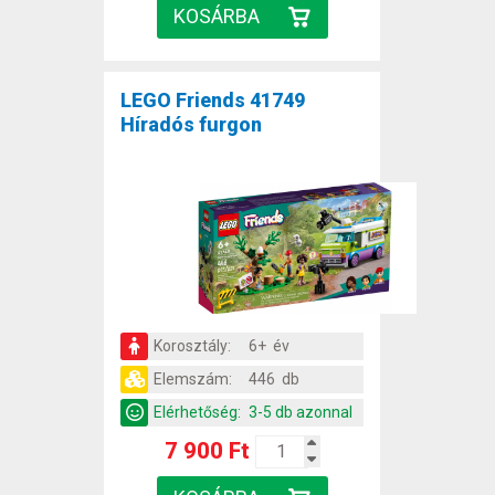
LEGO Friends 41749
Híradós furgon
Korosztály:
6+ év
Elemszám:
446 db
Elérhetőség:
3-5 db azonnal
7 900 Ft