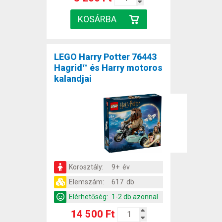
LEGO Harry Potter 76443
Hagrid™ és Harry motoros
kalandjai
Korosztály:
9+ év
Elemszám:
617 db
Elérhetőség:
1-2 db azonnal
14 500 Ft