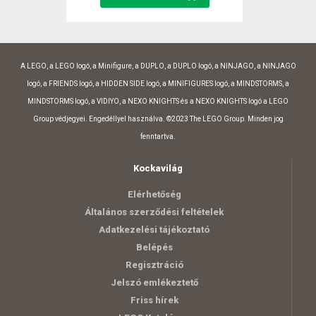
A LEGO, a LEGO logó, a Minifigure, a DUPLO, a DUPLO logó, a NINJAGO, a NINJAGO
logó, a FRIENDS logó, a HIDDEN SIDE logó, a MINIFIGURES logó, a MINDSTORMS, a
MINDSTORMS logó, a VIDIYO, a NEXO KNIGHTS és a NEXO KNIGHTS logó a LEGO
Group védjegyei. Engedéllyel használva. ©2023 The LEGO Group. Minden jog
fenntartva.
Kockavilág
Elérhetőség
Általános szerződési feltételek
Adatkezelési tájékoztató
Belépés
Regisztráció
Jelszó emlékeztető
Friss hírek