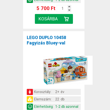
5 700 Ft
LEGO DUPLO 10458
Fagyizás Bluey-val
Korosztály:
2+ év
Elemszám:
22 db
Elérhetőség:
1-2 db azonnal