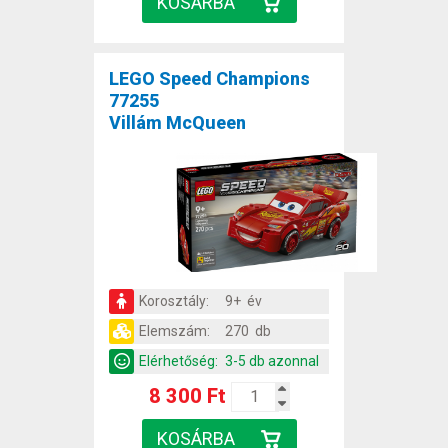
LEGO Speed Champions
77255
Villám McQueen
Korosztály:
9+ év
Elemszám:
270 db
Elérhetőség:
3-5 db azonnal
8 300 Ft