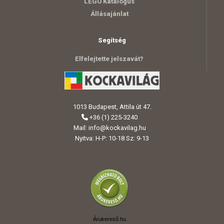
LEGO Katalógus
Állásajánlat
Segítség
Elfelejtette jelszavát?
1013 Budapest, Attila út 47.
+36 (1) 225-3240
Mail:
info@kockavilag.hu
Nyitva: H-P: 10-18 Sz: 9-13
Árukereső.hu