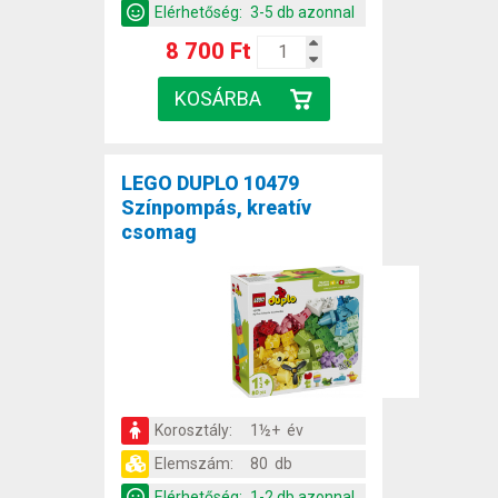
Elérhetőség:
3-5 db azonnal
8 700 Ft
LEGO DUPLO 10479
Színpompás, kreatív
csomag
Korosztály:
1½+ év
Elemszám:
80 db
Elérhetőség:
1-2 db azonnal