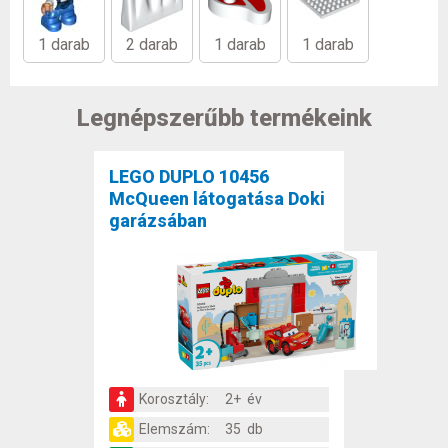
1 darab
2 darab
1 darab
1 darab
Legnépszerűbb termékeink
LEGO DUPLO 10456
McQueen látogatása Doki
garázsában
Korosztály:
2+ év
Elemszám:
35 db