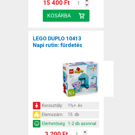
15 400 Ft
LEGO DUPLO 10413
Napi rutin: fürdetés
Korosztály:
1½+ év
Elemszám:
15 db
Elérhetőség:
1-2 db azonnal
3 200 Ft