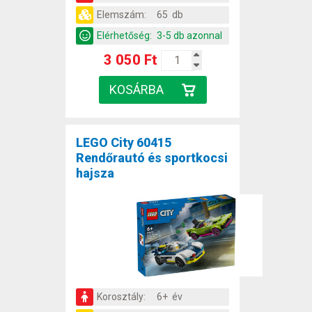
Elemszám:
65 db
Elérhetőség:
3-5 db azonnal
3 050 Ft
LEGO City 60415
Rendőrautó és sportkocsi
hajsza
Korosztály:
6+ év