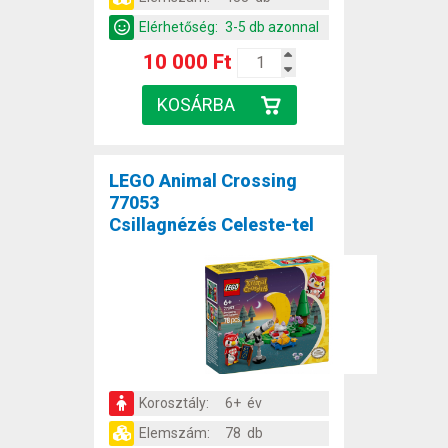
Elérhetőség:
3-5 db azonnal
10 000 Ft
LEGO Animal Crossing
77053
Csillagnézés Celeste-tel
Korosztály:
6+ év
Elemszám:
78 db