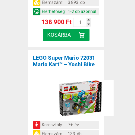
Elemszám:
3 893 db
Elérhetőség:
1-2 db azonnal
138 900 Ft
LEGO Super Mario 72031
Mario Kart™ – Yoshi Bike
Korosztály:
7+ év
Elemszám:
133 db