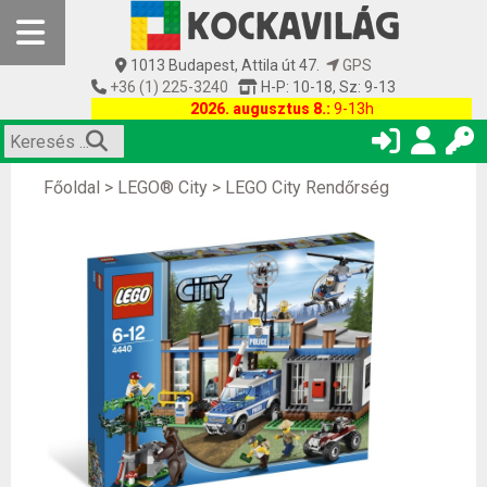
1013 Budapest, Attila út 47.
GPS
+36 (1) 225-3240
H-P: 10-18, Sz: 9-13
2026. augusztus 8.:
9-13h
Főoldal
>
LEGO® City
>
LEGO City Rendőrség