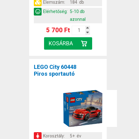
Elemszám:
184 db
Elérhetőség:
5-10 db
azonnal
5 700 Ft
LEGO City 60448
Piros sportautó
Korosztály:
5+ év