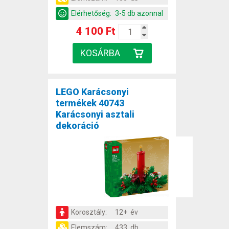
Elérhetőség:
3-5 db azonnal
4 100 Ft
LEGO Karácsonyi
termékek 40743
Karácsonyi asztali
dekoráció
Korosztály:
12+ év
Elemszám:
433 db