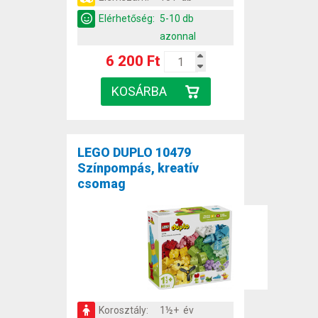
Elérhetőség:
5-10 db
azonnal
6 200 Ft
LEGO DUPLO 10479
Színpompás, kreatív
csomag
Korosztály:
1½+ év