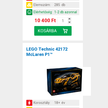
Elemszám:
285 db
Elérhetőség:
1-2 db azonnal
10 400 Ft
LEGO Technic 42172
McLaren P1™
Korosztály:
18+ év