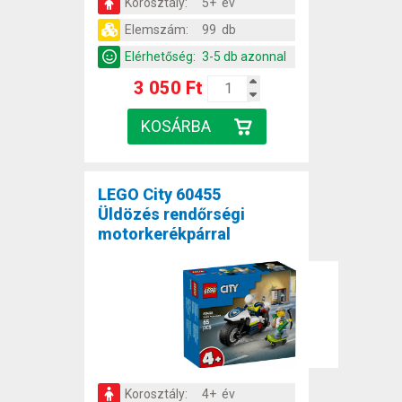
Korosztály:
5+ év
Elemszám:
99 db
Elérhetőség:
3-5 db azonnal
3 050 Ft
LEGO City 60455
Üldözés rendőrségi
motorkerékpárral
Korosztály:
4+ év