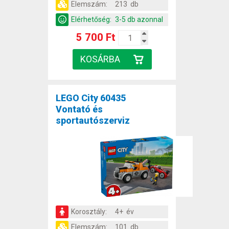
Elemszám:
213 db
Elérhetőség:
3-5 db azonnal
5 700 Ft
LEGO City 60435
Vontató és
sportautószerviz
Korosztály:
4+ év
Elemszám:
101 db