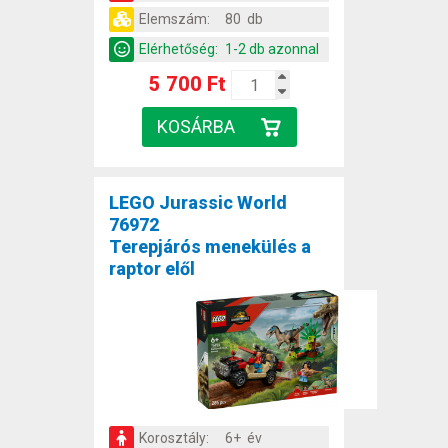
Elemszám:
80 db
Elérhetőség:
1-2 db azonnal
5 700 Ft
LEGO Jurassic World
76972
Terepjárós menekülés a
raptor elől
Korosztály:
6+ év