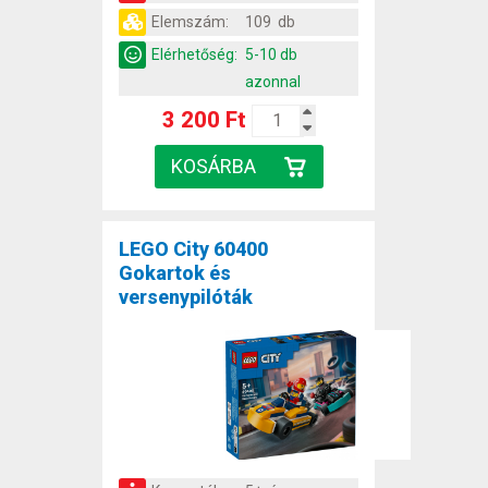
Elemszám:
109 db
Elérhetőség:
5-10 db
azonnal
3 200 Ft
LEGO City 60400
Gokartok és
versenypilóták