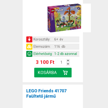
Korosztály:
6+ év
Elemszám:
116 db
Elérhetőség:
1-2 db azonnal
3 100 Ft
LEGO Friends 41707
Faültető jármű