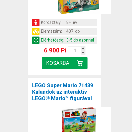
Korosztály:
8+ év
Elemszám:
407 db
Elérhetőség:
3-5 db azonnal
6 900 Ft
LEGO Super Mario 71439
Kalandok az interaktív
LEGO® Mario™ figurával