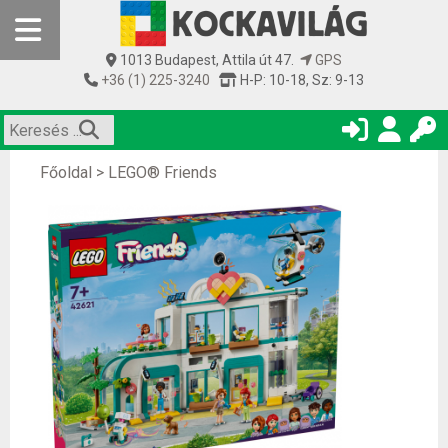
1013 Budapest, Attila út 47.
GPS
+36 (1) 225-3240
H-P: 10-18, Sz: 9-13
Főoldal
>
LEGO® Friends