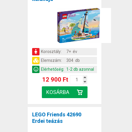
Korosztály:
7+ év
Elemszám:
304 db
Elérhetőség:
1-2 db azonnal
12 900 Ft
LEGO Friends 42690
Erdei teázás