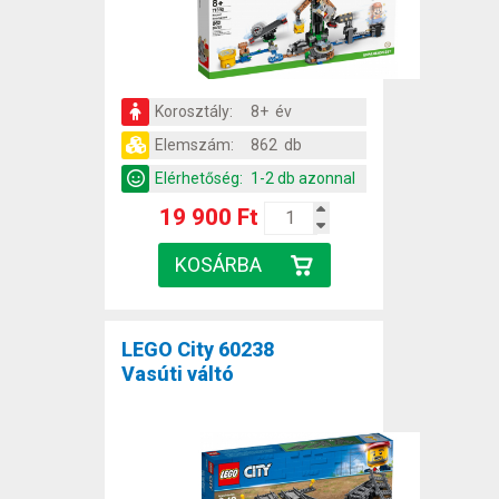
Korosztály:
8+ év
Elemszám:
862 db
Elérhetőség:
1-2 db azonnal
19 900 Ft
LEGO City 60238
Vasúti váltó