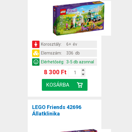
Korosztály:
6+ év
Elemszám:
336 db
Elérhetőség:
3-5 db azonnal
8 300 Ft
LEGO Friends 42696
Állatklinika