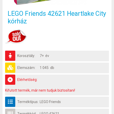
LEGO Friends 42621 Heartlake City
kórház
Korosztály:
7+ év
Elemszám:
1 045 db
Elérhetőség:
Kifutott termék, már nem tudjuk biztosítani!
Terméktípus:
LEGO Friends
Termékkód:
LEGO 42621