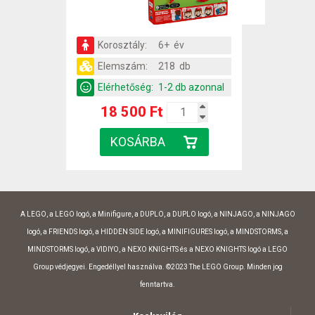
Korosztály:
6+ év
Elemszám:
218 db
Elérhetőség:
1-2 db azonnal
18 500 Ft
A LEGO, a LEGO logó, a Minifigure, a DUPLO, a DUPLO logó, a NINJAGO, a NINJAGO
logó, a FRIENDS logó, a HIDDEN SIDE logó, a MINIFIGURES logó, a MINDSTORMS, a
MINDSTORMS logó, a VIDIYO, a NEXO KNIGHTS és a NEXO KNIGHTS logó a LEGO
Group védjegyei. Engedéllyel használva. ©2023 The LEGO Group. Minden jog
fenntartva.