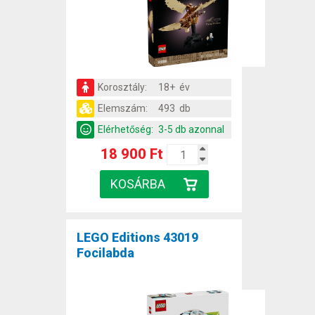
Korosztály:
18+ év
Elemszám:
493 db
Elérhetőség:
3-5 db azonnal
18 900 Ft
LEGO Editions 43019
Focilabda