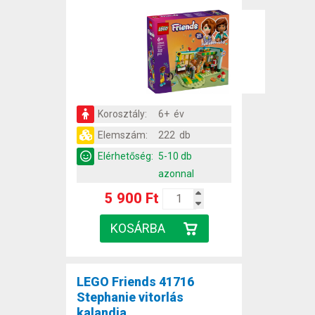
Korosztály:
6+ év
Elemszám:
222 db
Elérhetőség:
5-10 db
azonnal
5 900 Ft
LEGO Friends 41716
Stephanie vitorlás
kalandja