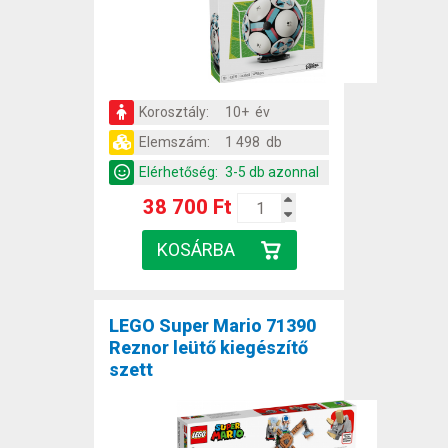
Korosztály:
10+ év
Elemszám:
1 498 db
Elérhetőség:
3-5 db azonnal
38 700 Ft
LEGO Super Mario 71390
Reznor leütő kiegészítő
szett