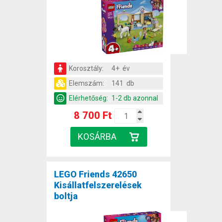
Korosztály:
4+ év
Elemszám:
141 db
Elérhetőség:
1-2 db azonnal
8 700 Ft
LEGO Friends 42650
Kisállatfelszerelések
boltja