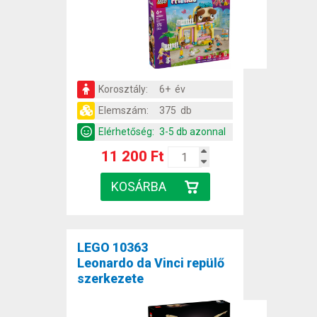
Korosztály:
6+ év
Elemszám:
375 db
Elérhetőség:
3-5 db azonnal
11 200 Ft
LEGO 10363
Leonardo da Vinci repülő
szerkezete