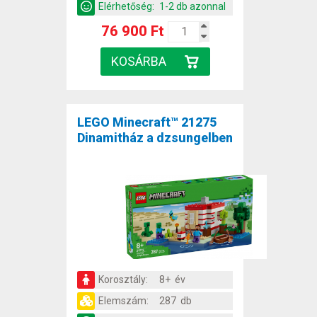
Elérhetőség:
1-2 db azonnal
76 900 Ft
LEGO Minecraft™ 21275
Dinamitház a dzsungelben
Korosztály:
8+ év
Elemszám:
287 db