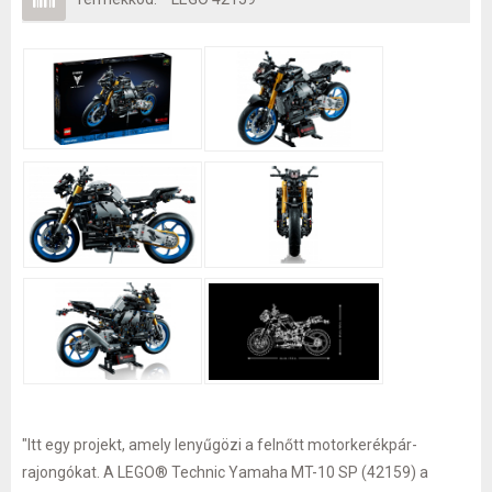
"Itt egy projekt, amely lenyűgözi a felnőtt motorkerékpár-
rajongókat. A LEGO® Technic Yamaha MT-10 SP (42159) a