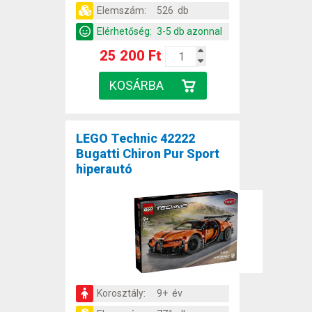
Elemszám:
526 db
Elérhetőség:
3-5 db azonnal
25 200 Ft
LEGO Technic 42222
Bugatti Chiron Pur Sport
hiperautó
Korosztály:
9+ év