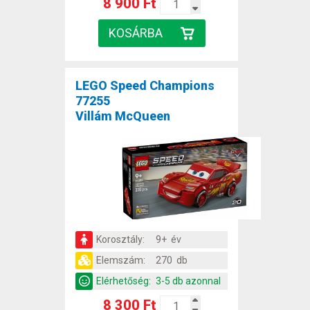
8 900 Ft
LEGO Speed Champions
77255
Villám McQueen
Korosztály:
9+ év
Elemszám:
270 db
Elérhetőség:
3-5 db azonnal
8 300 Ft