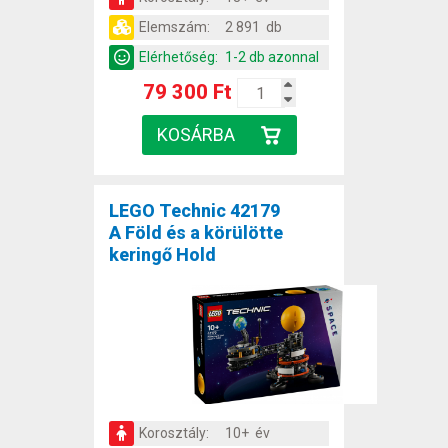
Elemszám:
2 891 db
Elérhetőség:
1-2 db azonnal
79 300 Ft
LEGO Technic 42179
A Föld és a körülötte
keringő Hold
Korosztály:
10+ év