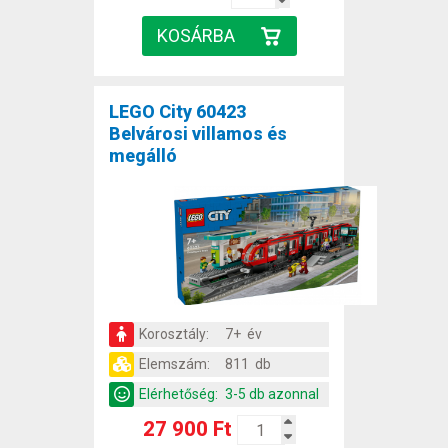
LEGO City 60423
Belvárosi villamos és
megálló
Korosztály:
7+ év
Elemszám:
811 db
Elérhetőség:
3-5 db azonnal
27 900 Ft