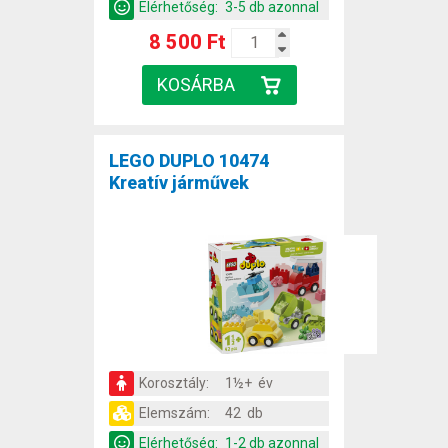
Elérhetőség:
3-5 db azonnal
8 500 Ft
LEGO DUPLO 10474
Kreatív járművek
Korosztály:
1½+ év
Elemszám:
42 db
Elérhetőség:
1-2 db azonnal