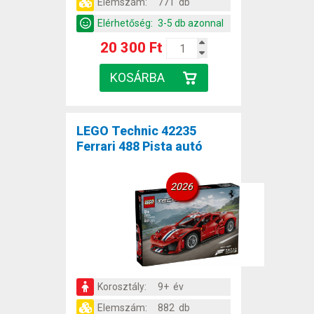
Elemszám:
771 db
Elérhetőség:
3-5 db azonnal
20 300 Ft
LEGO Technic 42235
Ferrari 488 Pista autó
2026
Korosztály:
9+ év
Elemszám:
882 db