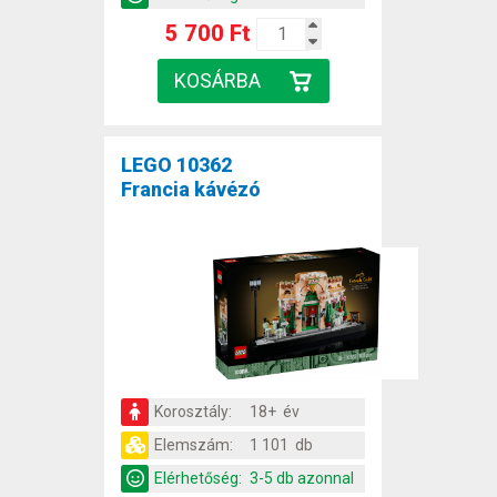
5 700 Ft
LEGO 10362
Francia kávézó
Korosztály:
18+ év
Elemszám:
1 101 db
Elérhetőség:
3-5 db azonnal