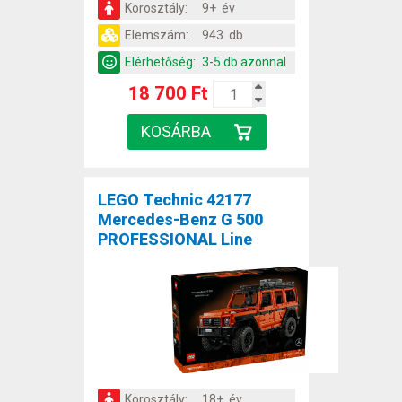
Korosztály:
9+ év
Elemszám:
943 db
Elérhetőség:
3-5 db azonnal
18 700 Ft
LEGO Technic 42177
Mercedes-Benz G 500
PROFESSIONAL Line
Korosztály:
18+ év