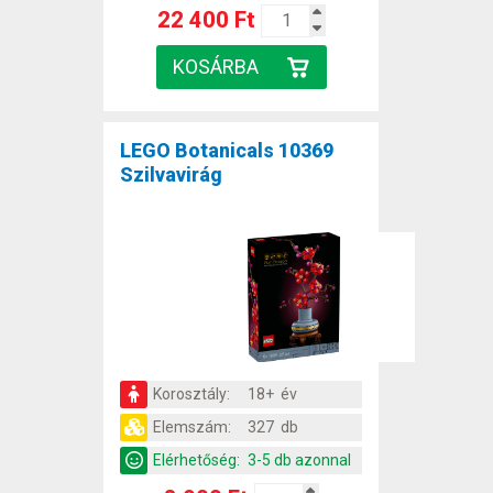
22 400 Ft
LEGO Botanicals 10369
Szilvavirág
Korosztály:
18+ év
Elemszám:
327 db
Elérhetőség:
3-5 db azonnal