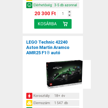
Elérhetőség:
3-5 db azonnal
20 300 Ft
LEGO Technic 42240
Aston Martin Aramco
AMR25 F1® autó
Korosztály:
18+ év
Elemszám:
1 547 db