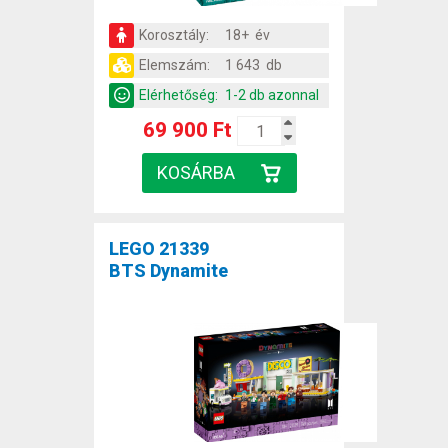
Korosztály:
18+ év
Elemszám:
1 643 db
Elérhetőség:
1-2 db azonnal
69 900 Ft
LEGO 21339
BTS Dynamite