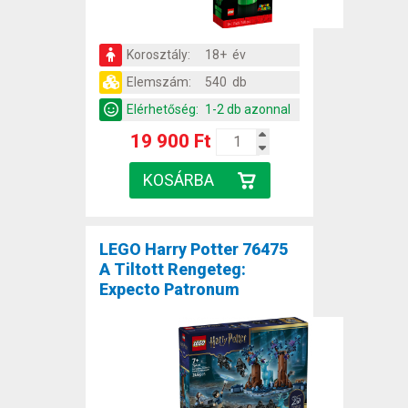
Korosztály:
18+ év
Elemszám:
540 db
Elérhetőség:
1-2 db azonnal
19 900 Ft
LEGO Harry Potter 76475
A Tiltott Rengeteg:
Expecto Patronum