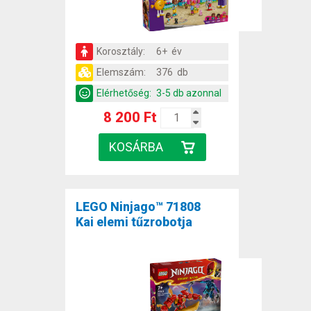
Korosztály:
6+ év
Elemszám:
376 db
Elérhetőség:
3-5 db azonnal
8 200 Ft
LEGO Ninjago™ 71808
Kai elemi tűzrobotja