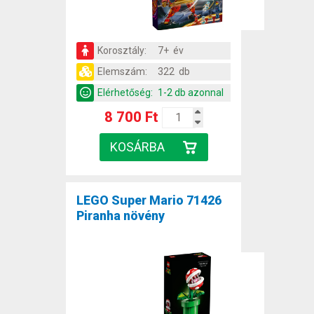
Korosztály:
7+ év
Elemszám:
322 db
Elérhetőség:
1-2 db azonnal
8 700 Ft
LEGO Super Mario 71426
Piranha növény