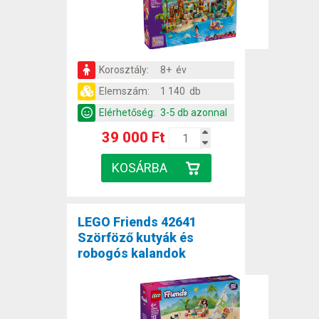
Korosztály:
8+ év
Elemszám:
1 140 db
Elérhetőség:
3-5 db azonnal
39 000 Ft
LEGO Friends 42641
Szörföző kutyák és
robogós kalandok