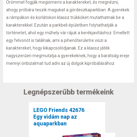
Örömmel fogják megismerni a karaktereket, és megnézni,
ahogy próbára teszik magukat a gördeszkaparkban. A gyerekek
a rámpákon és korlátokon klassz trükköket mutathatnak be a
karakterekkel. Ezután a parkbeli épületben folytathatják a
történetet, ahol egy műhely vár rájuk a kerékjavításhoz. Emellett
egy felvonót is találnak, ami a pihenőterületre viszi a
karaktereket, hogy kikapcsolódjanak. Ez a klassz játék
nagyszerűen megmutatja a gyerekeknek, hogy a barátság ereje
mennyi önbizalmat tud adni az új dolgok kipróbálásához.
Legnépszerűbb termékeink
LEGO Friends 42676
Egy vidám nap az
aquaparkban