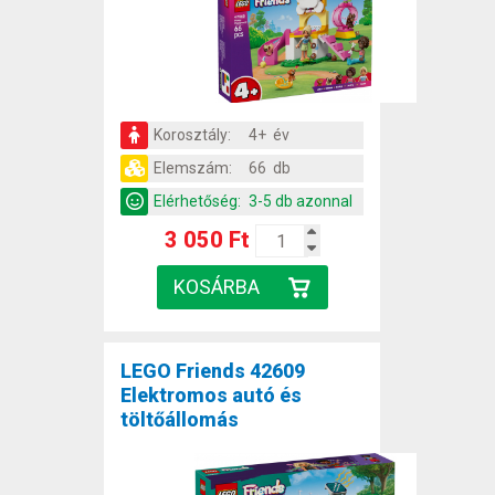
Korosztály:
4+ év
Elemszám:
66 db
Elérhetőség:
3-5 db azonnal
3 050 Ft
LEGO Friends 42609
Elektromos autó és
töltőállomás