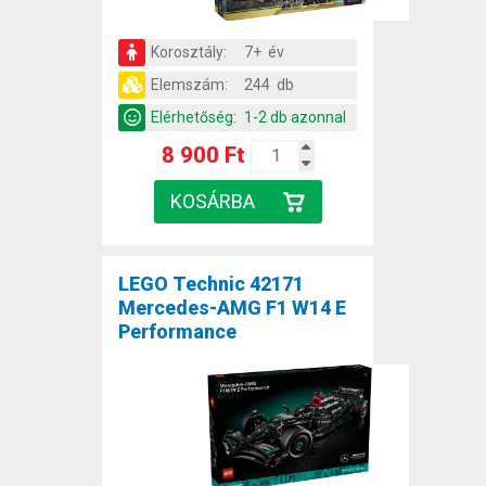
Korosztály:
7+ év
Elemszám:
244 db
Elérhetőség:
1-2 db azonnal
8 900 Ft
LEGO Technic 42171
Mercedes-AMG F1 W14 E
Performance