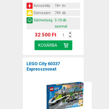
Korosztály:
18+ év
Elemszám:
749 db
Elérhetőség:
5-10 db
azonnal
32 500 Ft
LEGO City 60337
Expresszvonat