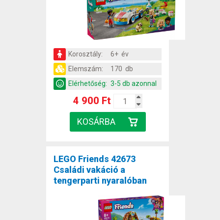
Korosztály:
6+ év
Elemszám:
170 db
Elérhetőség:
3-5 db azonnal
4 900 Ft
LEGO Friends 42673
Családi vakáció a
tengerparti nyaralóban