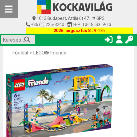
1013 Budapest, Attila út 47.
GPS
+36 (1) 225-3240
H-P: 10-18, Sz: 9-13
2026. augusztus 8.:
9-13h
Főoldal
>
LEGO® Friends