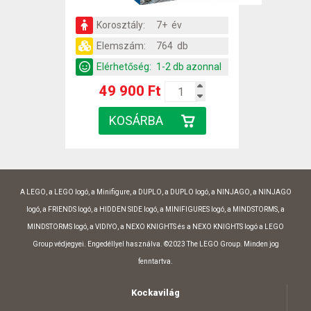
Korosztály:
7+ év
Elemszám:
764 db
Elérhetőség:
1-2 db azonnal
49 900 Ft
A LEGO, a LEGO logó, a Minifigure, a DUPLO, a DUPLO logó, a NINJAGO, a NINJAGO
logó, a FRIENDS logó, a HIDDEN SIDE logó, a MINIFIGURES logó, a MINDSTORMS, a
MINDSTORMS logó, a VIDIYO, a NEXO KNIGHTS és a NEXO KNIGHTS logó a LEGO
Group védjegyei. Engedéllyel használva. ©2023 The LEGO Group. Minden jog
fenntartva.
Kockavilág