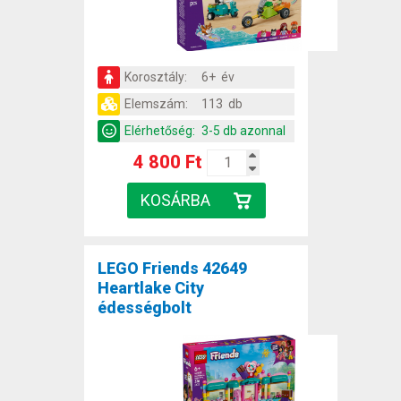
Korosztály:
6+ év
Elemszám:
113 db
Elérhetőség:
3-5 db azonnal
4 800 Ft
LEGO Friends 42649
Heartlake City
édességbolt