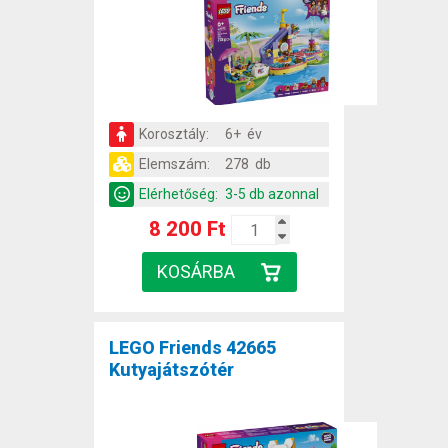
Korosztály:
6+ év
Elemszám:
278 db
Elérhetőség:
3-5 db azonnal
8 200 Ft
LEGO Friends 42665
Kutyajátszótér