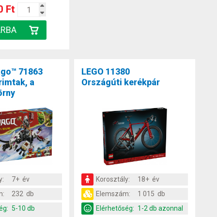
0 Ft
ago™ 71863
LEGO 11380
rimtak, a
Országúti kerékpár
örny
y:
7+ év
Korosztály:
18+ év
m:
232 db
Elemszám:
1 015 db
ég:
5-10 db
Elérhetőség:
1-2 db azonnal