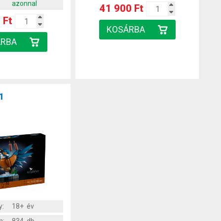
azonnal
41 900 Ft
 Ft
1
y:
18+ év