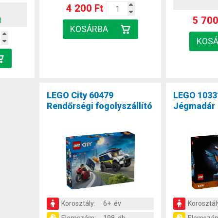
4 200 Ft
b
5 700
l
LEGO City 60479
LEGO 1033
Rendőrségi fogolyszállító
Jégmadár
Korosztály:
6+ év
Korosztál