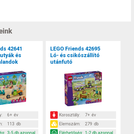
eink
nds 42641
LEGO Friends 42695
utyák és
Ló- és csikószállító
alandok
utánfutó
y:
6+ év
Korosztály:
7+ év
m:
113 db
Elemszám:
279 db
ég:
3-5 db azonnal
Elérhetőség:
1-2 db azonnal