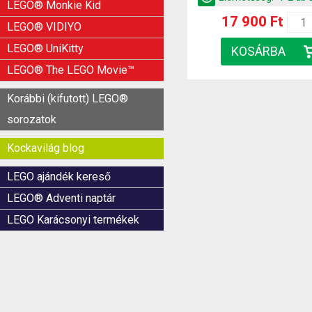
LEGO® Monkie Kid
17 900 Ft
LEGO® VIDIYO
LEGO® UniKitty
LEGO® The LEGO Movie™
Korábbi (kifutott) LEGO®
sorozatok
Kockavilág blog
LEGO ajándék kereső
LEGO® Adventi naptár
LEGO Karácsonyi termékek