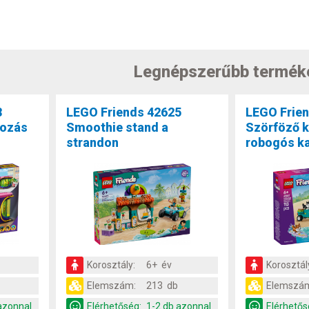
Legnépszerűbb termék
8
LEGO Friends 42625
LEGO Frie
kozás
Smoothie stand a
Szörföző k
strandon
robogós k
Korosztály:
6+ év
Korosztál
Elemszám:
213 db
Elemszá
azonnal
Elérhetőség:
1-2 db azonnal
Elérhetős