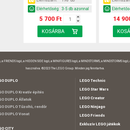
Elemszám:
198 db
Elemszá
Elérhetőség:
3-5 db azonnal
Elérhetős
5 700 Ft
14 90
, a FRIENDS logó, a HIDDEN SIDE logó, a MINIFIGURES logó, a MINDSTORMS, a MINDSTORMS logó,
használva. ©2023 The LEGO Group. Minden jog fenntartva.
GO DUPLO
LEGO Technic
LEGO Star Wars
O DUPLO Kreatív építés
LEGO Creator
O DUPLO Állatok
O DUPLO Tűzoltó, rendőr
LEGO Ninjago
GO DUPLO Vonat
LEGO Friends
Exkluzív LEGO játékok
GO CITY