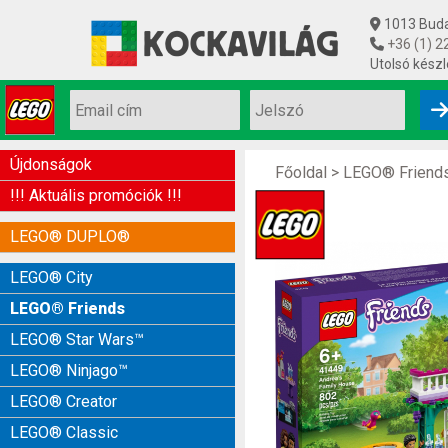
1013 Budap
+36 (1) 2
Utolsó készl
Újdonságok
Főoldal
>
LEGO® Friend
!!! Aktuális promóciók !!!
LEGO® DUPLO®
LEGO® City
LEGO® Friends
LEGO® Star Wars™
LEGO® Ninjago™
LEGO® Creator
LEGO® Classic