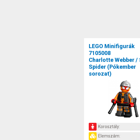
LEGO Minifigurák
7105008
Charlotte Webber /
Spider (Pókember
sorozat)
Korosztály:
Elemszám: