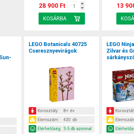
28 900 Ft
13 90
LEGO Botanicals 40725
LEGO Ninj
Cseresznyevirágok
Zilvar és G
 Sun-
sárkánysz
Korosztály:
8+ év
Korosztál
Elemszám:
430 db
Elemszá
Elérhetőség:
3-5 db azonnal
Elérhetős