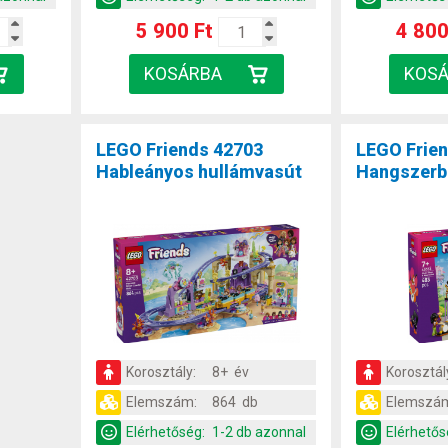
5 900 Ft
4 800
LEGO Friends 42703
LEGO Frie
Hableányos hullámvasút
Hangszerbo
Korosztály:
8+ év
Korosztál
Elemszám:
864 db
Elemszá
Elérhetőség:
1-2 db azonnal
Elérhetős