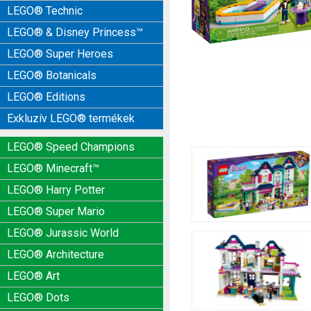
LEGO® Technic
LEGO® & Disney Princess™
LEGO® Super Heroes
LEGO® Botanicals
LEGO® Editions
Exkluzív LEGO® termékek
LEGO® Speed Champions
LEGO® Minecraft™
LEGO® Harry Potter
LEGO® Super Mario
LEGO® Jurassic World
LEGO® Architecture
LEGO® Art
LEGO® Dots