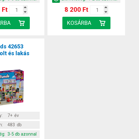
 Ft
8 200 Ft
nds 42653
lt és lakás
y:
7+ év
m:
483 db
ég:
3-5 db azonnal