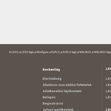
A LEGO, a LEGO logó, a Minifigure, a DUPLO, a DUPLO logó, a NINJAGO, a NINJAGO logó
LE
Kockavilág
Elérhetőség
LEG
Általános szerződési feltételek
LEG
Adatkezelési tájékoztató
LEG
Belépés
LE
Regisztráció
Jelszó emlékeztető
LE