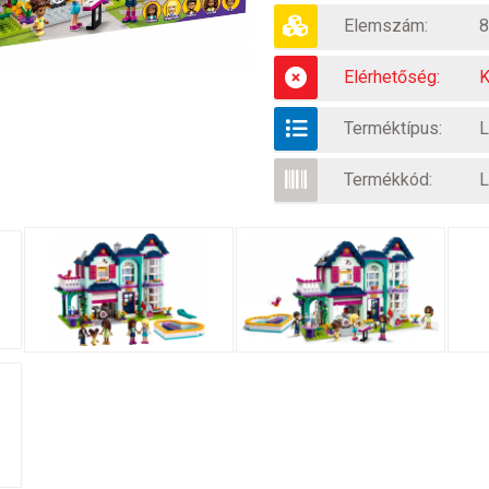
Elemszám:
8
Elérhetőség:
K
Terméktípus:
L
Termékkód:
L