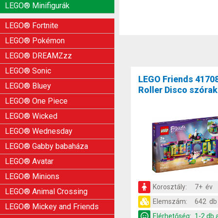
LEGO® Minifigurák
LEGO® Fortnite
LEGO® Pokémon
LEGO® DREAMZzz
LEGO® Sonic
LEGO Friends 4170
LEGO® Bluey
Roller Disco szóra
LEGO® One Piece
LEGO® Wicked
LEGO® Wednesday
LEGO® Gabby babaháza
LEGO® Avatar
LEGO® Minions
Korosztály:
7+ év
LEGO® Animal Crossing
Elemszám:
642 db
LEGO® Mickey and Friends
Elérhetőség:
1-2 db 