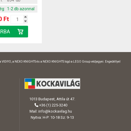
m:
834 db
ég:
1-2 db azonnal
0 Ft
 a VIDIYO, a NEXO KNIGHTS és a NEXO KNIGHTS logó a LEGO Group védjegyei. Engedéllyel
1013 Budapest, Attila út 47.
+36 (1) 225-3240
Mail:
info@kockavilag.hu
Nyitva: H-P: 10-18 Sz: 9-13