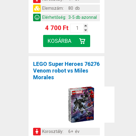
Elemszám:
80 db
Elérhetőség:
3-5 db azonnal
4 700 Ft
LEGO Super Heroes 76276
Venom robot vs Miles
Morales
Korosztály:
6+ év