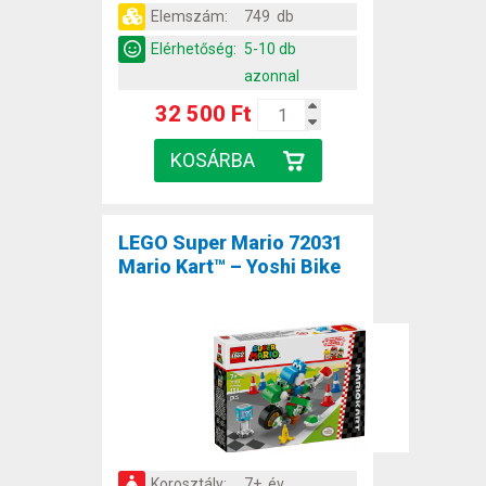
Elemszám:
749 db
Elérhetőség:
5-10 db
azonnal
32 500 Ft
LEGO Super Mario 72031
Mario Kart™ – Yoshi Bike
Korosztály:
7+ év