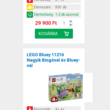
Elemszám:
830 db
Elérhetőség:
1-2 db azonnal
29 900 Ft
LEGO Bluey 11216
Nagyik Bingóval és Bluey-
val
Korosztály:
4+ év