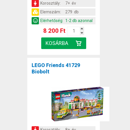
Korosztály:
7+ év
Elemszám:
279 db
Elérhetőség:
1-2 db azonnal
8 200 Ft
LEGO Friends 41729
Biobolt
Korosztály:
8+ év