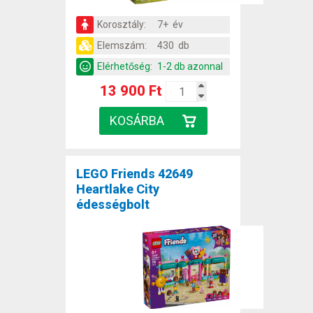
Korosztály:
7+ év
Elemszám:
430 db
Elérhetőség:
1-2 db azonnal
13 900 Ft
LEGO Friends 42649
Heartlake City
édességbolt