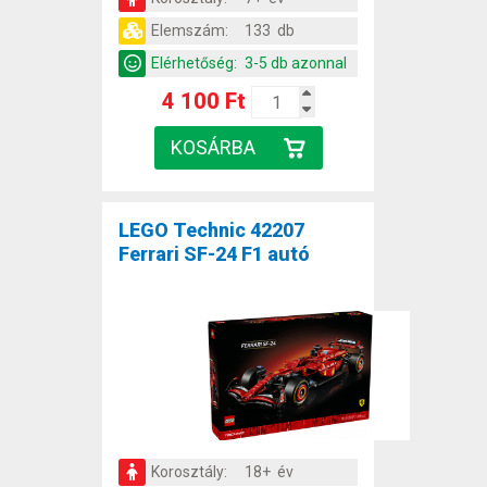
Elemszám:
133 db
Elérhetőség:
3-5 db azonnal
4 100 Ft
LEGO Technic 42207
Ferrari SF-24 F1 autó
Korosztály:
18+ év