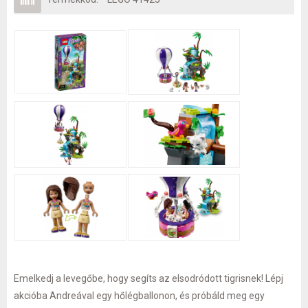
Emelkedj a levegőbe, hogy segíts az elsodródott tigrisnek! Lépj
akcióba Andreával egy hőlégballonon, és próbáld meg egy