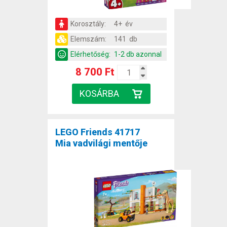
Korosztály:
4+ év
Elemszám:
141 db
Elérhetőség:
1-2 db azonnal
8 700 Ft
LEGO Friends 41717
Mia vadvilági mentője