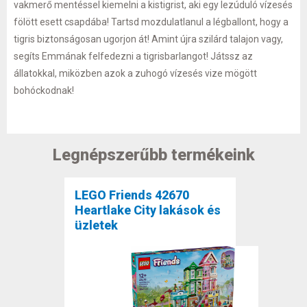
vakmerő mentéssel kiemelni a kistigrist, aki egy lezúduló vízesés
fölött esett csapdába! Tartsd mozdulatlanul a légballont, hogy a
tigris biztonságosan ugorjon át! Amint újra szilárd talajon vagy,
segíts Emmának felfedezni a tigrisbarlangot! Játssz az
állatokkal, miközben azok a zuhogó vízesés vize mögött
bohóckodnak!
Legnépszerűbb termékeink
LEGO Friends 42670
Heartlake City lakások és
üzletek