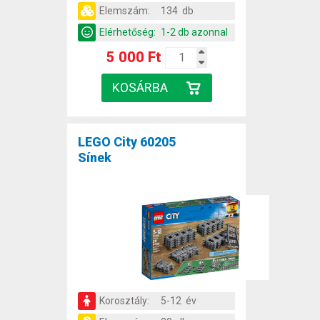
Elemszám:
134 db
Elérhetőség:
1-2 db azonnal
5 000 Ft
LEGO City 60205
Sínek
Korosztály:
5-12 év