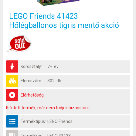
LEGO Friends 41423
Hőlégballonos tigris mentő akció
Korosztály:
7+ év
Elemszám:
302 db
Elérhetőség:
Kifutott termék, már nem tudjuk biztosítani!
Terméktípus:
LEGO Friends
Termékkód:
LEGO 41423