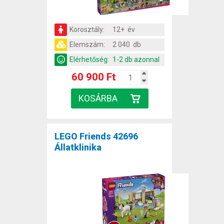
Korosztály:
12+ év
Elemszám:
2 040 db
Elérhetőség:
1-2 db azonnal
60 900 Ft
LEGO Friends 42696
Állatklinika