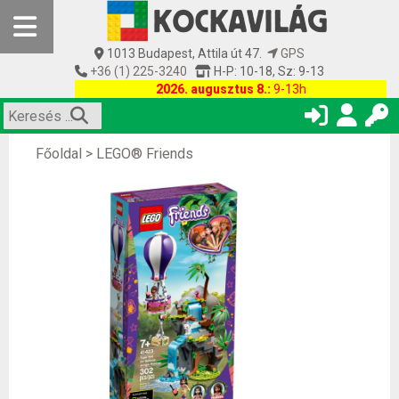
1013 Budapest, Attila út 47.
GPS
+36 (1) 225-3240
H-P: 10-18, Sz: 9-13
2026. augusztus 8.:
9-13h
Főoldal
>
LEGO® Friends