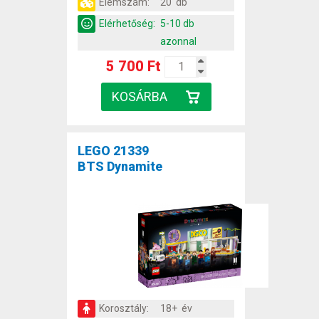
Elemszám:
20 db
Elérhetőség:
5-10 db
azonnal
5 700 Ft
LEGO 21339
BTS Dynamite
Korosztály:
18+ év