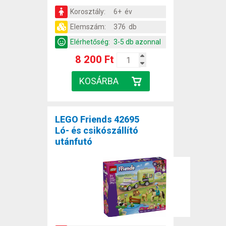
Korosztály:
6+ év
Elemszám:
376 db
Elérhetőség:
3-5 db azonnal
8 200 Ft
LEGO Friends 42695
Ló- és csikószállító
utánfutó