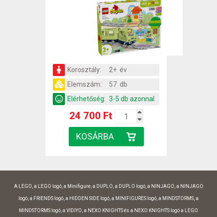
Korosztály:
2+ év
Elemszám:
57 db
Elérhetőség:
3-5 db azonnal
24 700 Ft
A LEGO, a LEGO logó, a Minifigure, a DUPLO, a DUPLO logó, a NINJAGO, a NINJAGO
logó, a FRIENDS logó, a HIDDEN SIDE logó, a MINIFIGURES logó, a MINDSTORMS, a
MINDSTORMS logó, a VIDIYO, a NEXO KNIGHTS és a NEXO KNIGHTS logó a LEGO