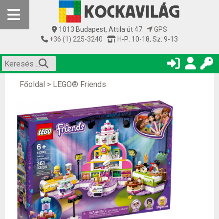
1013 Budapest, Attila út 47.
GPS
+36 (1) 225-3240
H-P: 10-18, Sz: 9-13
Főoldal
>
LEGO® Friends