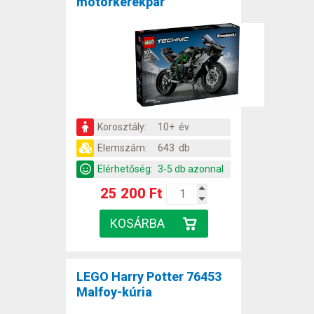
motorkerékpár
Korosztály:
10+ év
Elemszám:
643 db
Elérhetőség:
3-5 db azonnal
25 200 Ft
LEGO Harry Potter 76453
Malfoy-kúria