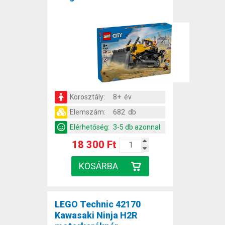
Korosztály:
8+ év
Elemszám:
682 db
Elérhetőség:
3-5 db azonnal
18 300 Ft
LEGO Technic 42170
Kawasaki Ninja H2R