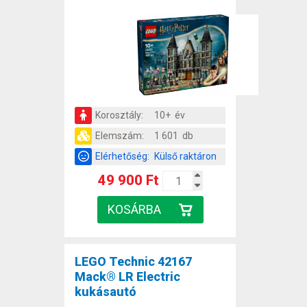
Korosztály:
10+ év
Elemszám:
1 601 db
Elérhetőség:
Külső raktáron
49 900 Ft
LEGO Technic 42167
Mack® LR Electric
kukásautó