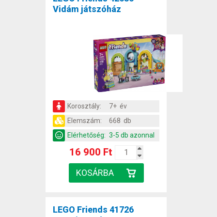
Vidám játszóház
Korosztály:
7+ év
Elemszám:
668 db
Elérhetőség:
3-5 db azonnal
16 900 Ft
LEGO Friends 41726