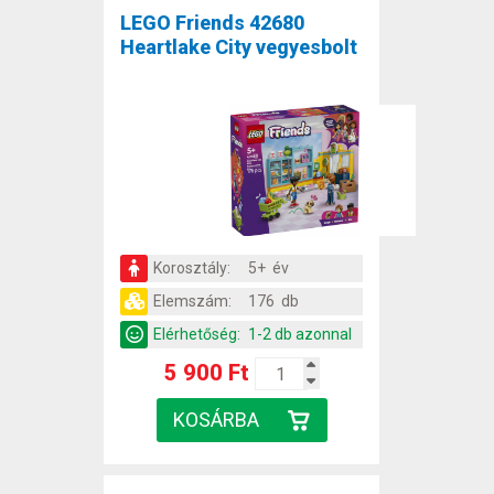
LEGO Friends 42680
Heartlake City vegyesbolt
Korosztály:
5+ év
Elemszám:
176 db
Elérhetőség:
1-2 db azonnal
5 900 Ft