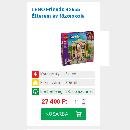
LEGO Friends 42655
Étterem és főzőiskola
Korosztály:
8+ év
Elemszám:
896 db
Elérhetőség:
3-5 db azonnal
27 400 Ft