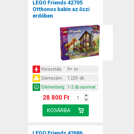
LEGO Friends 42705
Otthonos kabin az őszi
erdőben
Korosztály:
9+ év
Elemszám:
1 229 db
Elérhetőség:
1-2 db azonnal
28 800 Ft
LEGO Friends 42686