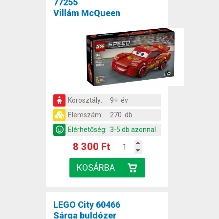
77255
Villám McQueen
Korosztály:
9+ év
Elemszám:
270 db
Elérhetőség:
3-5 db azonnal
8 300 Ft
LEGO City 60466
Sárga buldózer