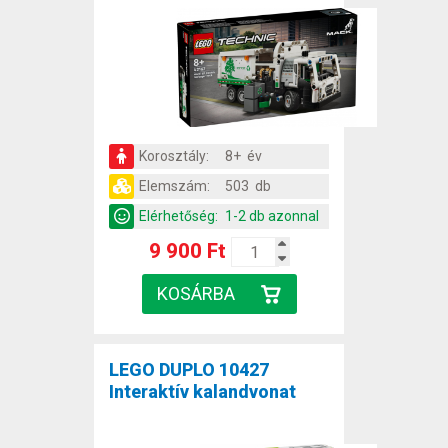
Korosztály:
8+ év
Elemszám:
503 db
Elérhetőség:
1-2 db azonnal
9 900 Ft
LEGO DUPLO 10427
Interaktív kalandvonat