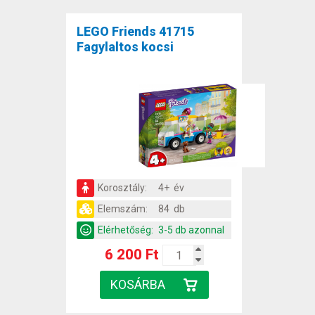
LEGO Friends 41715
Fagylaltos kocsi
Korosztály:
4+ év
Elemszám:
84 db
Elérhetőség:
3-5 db azonnal
6 200 Ft