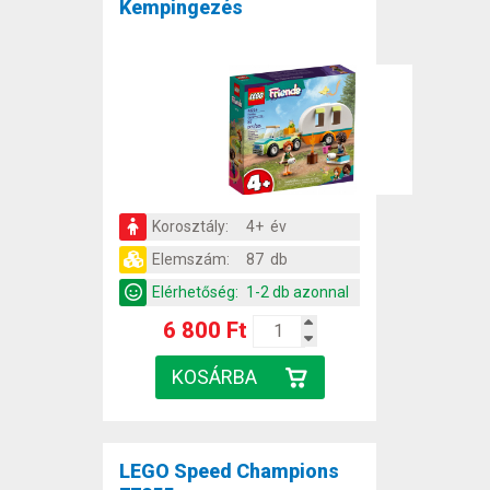
Kempingezés
Korosztály:
4+ év
Elemszám:
87 db
Elérhetőség:
1-2 db azonnal
6 800 Ft
LEGO Speed Champions