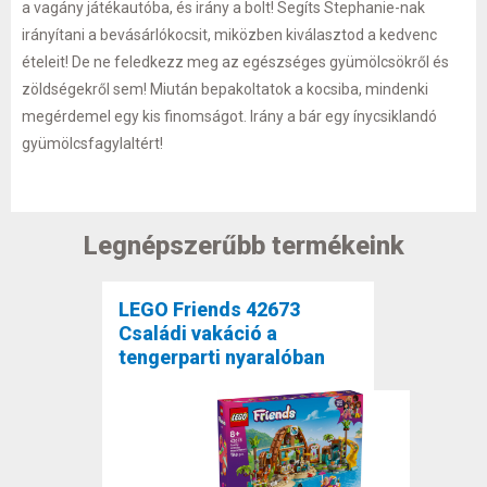
a vagány játékautóba, és irány a bolt! Segíts Stephanie-nak
irányítani a bevásárlókocsit, miközben kiválasztod a kedvenc
ételeit! De ne feledkezz meg az egészséges gyümölcsökről és
zöldségekről sem! Miután bepakoltatok a kocsiba, mindenki
megérdemel egy kis finomságot. Irány a bár egy ínycsiklandó
gyümölcsfagylaltért!
Legnépszerűbb termékeink
LEGO Friends 42673
Családi vakáció a
tengerparti nyaralóban