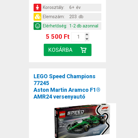
Korosztály:
6+ év
Elemszám:
203 db
Elérhetőség:
1-2 db azonnal
5 500 Ft
LEGO Speed Champions
77245
Aston Martin Aramco F1®
AMR24 versenyautó