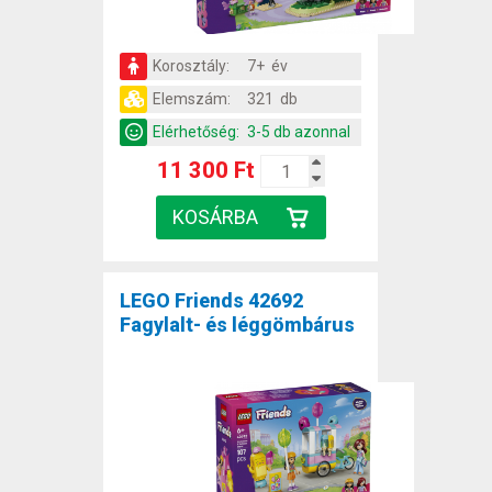
Korosztály:
7+ év
Elemszám:
321 db
Elérhetőség:
3-5 db azonnal
11 300 Ft
LEGO Friends 42692
Fagylalt- és léggömbárus