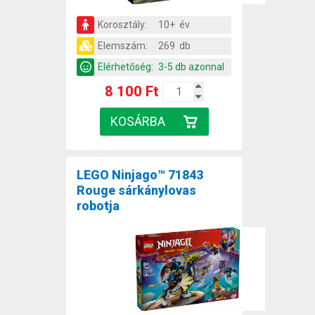
Korosztály:
10+ év
Elemszám:
269 db
Elérhetőség:
3-5 db azonnal
8 100 Ft
LEGO Ninjago™ 71843
Rouge sárkánylovas
robotja