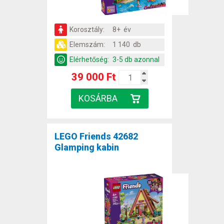
Korosztály:
8+ év
Elemszám:
1 140 db
Elérhetőség:
3-5 db azonnal
39 000 Ft
LEGO Friends 42682
Glamping kabin