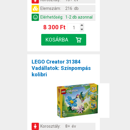
Elemszám:
216 db
Elérhetőség:
1-2 db azonnal
8 300 Ft
LEGO Creator 31384
Vadállatok: Színpompás
kolibri
Korosztály:
8+ év