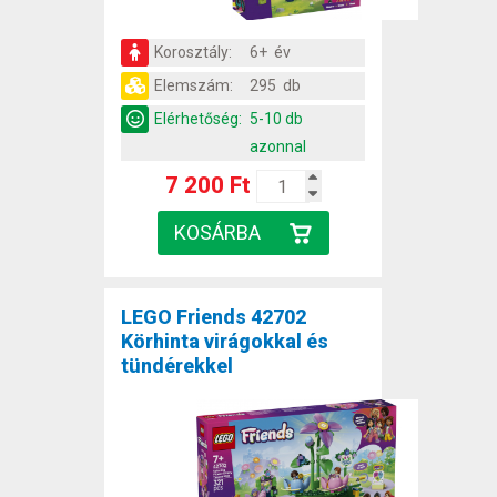
Korosztály:
6+ év
Elemszám:
295 db
Elérhetőség:
5-10 db
azonnal
7 200 Ft
LEGO Friends 42702
Körhinta virágokkal és
tündérekkel