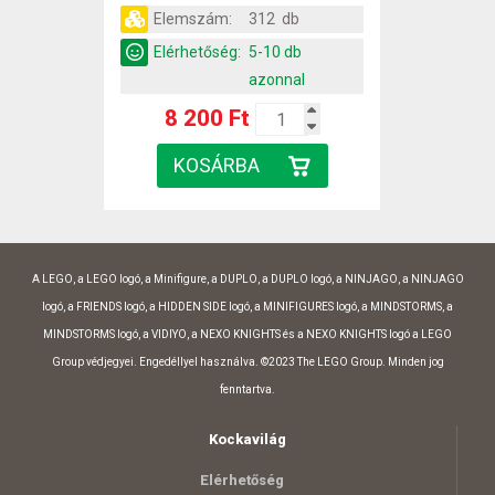
Elemszám:
312 db
Elérhetőség:
5-10 db
azonnal
8 200 Ft
A LEGO, a LEGO logó, a Minifigure, a DUPLO, a DUPLO logó, a NINJAGO, a NINJAGO
logó, a FRIENDS logó, a HIDDEN SIDE logó, a MINIFIGURES logó, a MINDSTORMS, a
MINDSTORMS logó, a VIDIYO, a NEXO KNIGHTS és a NEXO KNIGHTS logó a LEGO
Group védjegyei. Engedéllyel használva. ©2023 The LEGO Group. Minden jog
fenntartva.
Kockavilág
Elérhetőség