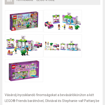
Vásárolj ínycsiklandó finomságokat a bevásárlókörúton a két
LEGO® Friends barátnővel, Oliviával és Stephanie-val! Pattanj be