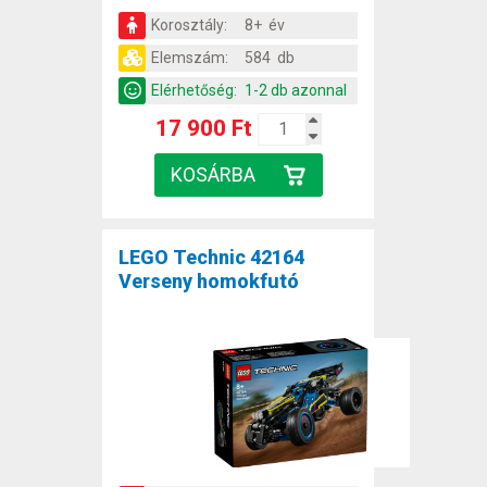
Korosztály:
8+ év
Elemszám:
584 db
Elérhetőség:
1-2 db azonnal
17 900 Ft
LEGO Technic 42164
Verseny homokfutó