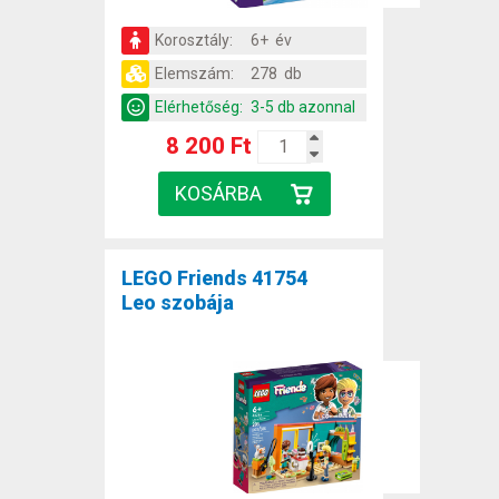
Korosztály:
6+ év
Elemszám:
278 db
Elérhetőség:
3-5 db azonnal
8 200 Ft
LEGO Friends 41754
Leo szobája