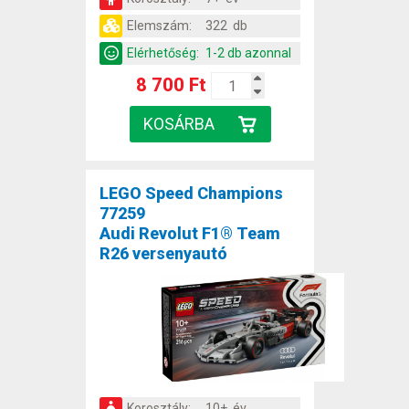
Elemszám:
322 db
Elérhetőség:
1-2 db azonnal
8 700 Ft
LEGO Speed Champions
77259
Audi Revolut F1® Team
R26 versenyautó
Korosztály:
10+ év