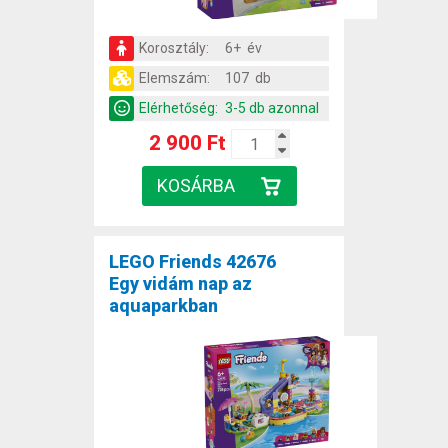
Korosztály:
6+ év
Elemszám:
107 db
Elérhetőség:
3-5 db azonnal
2 900 Ft
LEGO Friends 42676
Egy vidám nap az
aquaparkban