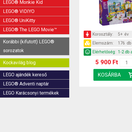
LEGO® Monkie Kid
LEGO® VIDIYO
LEGO® UniKitty
LEGO® The LEGO Movie™
Korosztály:
5+ év
Korábbi (kifutott) LEGO®
Elemszám:
176 db
sorozatok
Elérhetőség:
1-2 db 
5 900 Ft
Kockavilág blog
LEGO ajándék kereső
LEGO® Adventi naptár
LEGO Karácsonyi termékek