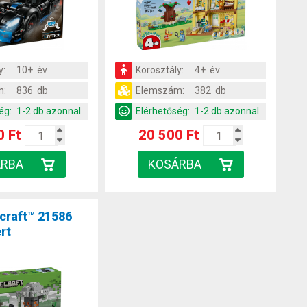
y:
10+ év
Korosztály:
4+ év
m:
836 db
Elemszám:
382 db
ég:
1-2 db azonnal
Elérhetőség:
1-2 db azonnal
0 Ft
20 500 Ft
craft™ 21586
rt