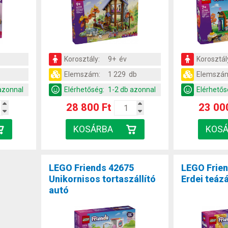
Korosztály:
9+ év
Korosztál
Elemszám:
1 229 db
Elemszá
azonnal
Elérhetőség:
1-2 db azonnal
Elérhetős
28 800 Ft
23 00
LEGO Friends 42675
LEGO Frie
Unikornisos tortaszállító
Erdei teáz
autó