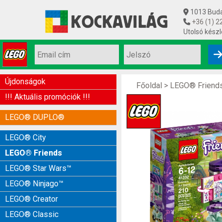
1013 Budap
+36 (1) 2
Utolsó készl
Újdonságok
Főoldal
>
LEGO® Friend
!!! Aktuális promóciók !!!
LEGO® DUPLO®
LEGO® City
LEGO® Friends
LEGO® Star Wars™
LEGO® Ninjago™
LEGO® Creator
LEGO® Classic