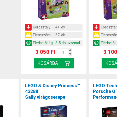
Korosztály:
4+ év
Korosztál
Elemszám:
67 db
Elemszá
Elérhetőség:
3-5 db azonnal
Elérhetős
3 050 Ft
3 100
LEGO & Disney Princess™
LEGO Tech
43288
Porsche G
Sally virágcserepe
Performan