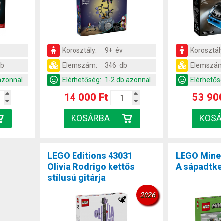
Korosztály:
9+ év
Korosztál
db
Elemszám:
346 db
Elemszá
azonnal
Elérhetőség:
1-2 db azonnal
Elérhetős
14 000 Ft
53 90
LEGO Editions 43031
LEGO Mine
Olivia Rodrigo kettős
A sápadtke
stílusú gitárja
2026