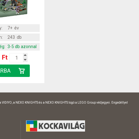
y:
7+ év
m:
243 db
ég:
3-5 db azonnal
 Ft
 a VIDIYO, a NEXO KNIGHTS és a NEXO KNIGHTS logó a LEGO Group védjegyei. Engedéllyel