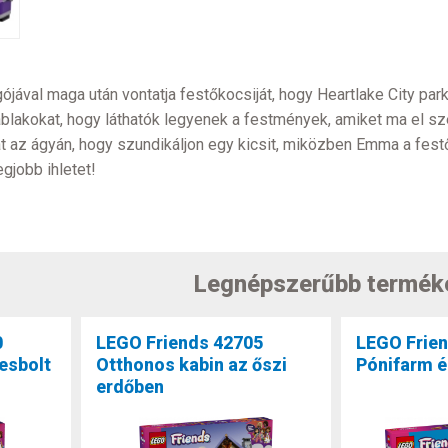
ával maga után vontatja festőkocsiját, hogy Heartlake City parkj
z ablakokat, hogy láthatók legyenek a festmények, amiket ma el sz
ját az ágyán, hogy szundikáljon egy kicsit, miközben Emma a fes
egjobb ihletet!
Legnépszerűbb termék
0
LEGO Friends 42705
LEGO Frie
esbolt
Otthonos kabin az őszi
Pónifarm és
erdőben