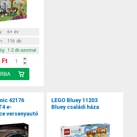
y:
6+ év
m:
116 db
ég:
1-2 db azonnal
 Ft
nic 42176
LEGO Bluey 11203
T4 e-
Bluey családi háza
ce versenyautó