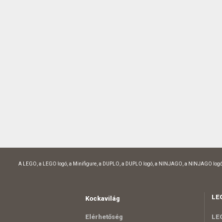
A LEGO, a LEGO logó, a Minifigure, a DUPLO, a DUPLO logó, a NINJAGO, a NINJAGO logó
LE
Kockavilág
Elérhetőség
LEG