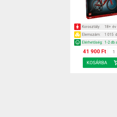
Korosztály:
18+ év
Elemszám:
1 015 
Elérhetőség:
1-2 db 
41 900 Ft