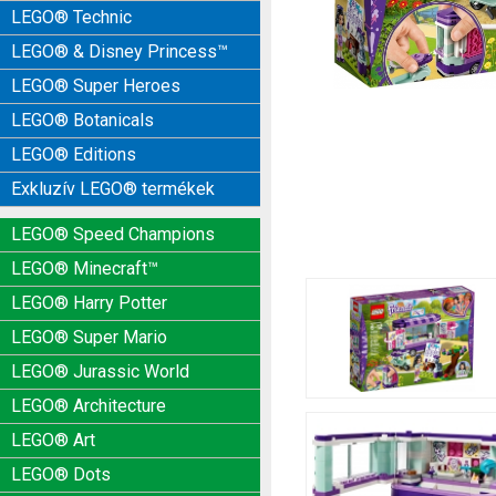
LEGO® Technic
LEGO® & Disney Princess™
LEGO® Super Heroes
LEGO® Botanicals
LEGO® Editions
Exkluzív LEGO® termékek
LEGO® Speed Champions
LEGO® Minecraft™
LEGO® Harry Potter
LEGO® Super Mario
LEGO® Jurassic World
LEGO® Architecture
LEGO® Art
LEGO® Dots