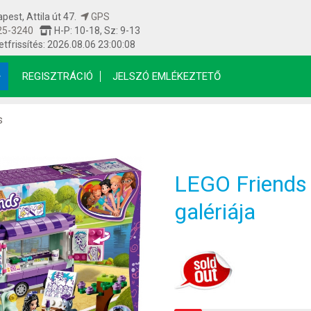
est, Attila út 47.
GPS
25-3240
H-P: 10-18, Sz: 9-13
etfrissítés: 2026.08.06 23:00:08
REGISZTRÁCIÓ
JELSZÓ EMLÉKEZTETŐ
s
LEGO Friend
galériája