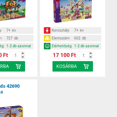
y:
7+ év
Korosztály:
7+ év
m:
727 db
Elemszám:
602 db
ég:
1-2 db azonnal
Elérhetőség:
1-2 db azonnal
0 Ft
17 100 Ft
nds 42690
ás