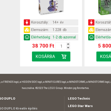
Korosztály:
14+ év
Korosztál
Elemszám:
1 228 db
Elemszá
Elérhetőség:
1-2 db azonnal
Elérhetős
38 700 Ft
5 800
, a FRIENDS logó, a HIDDEN SIDE logó, a MINIFIGURES logó, a MINDSTORMS, a MINDSTORMS logó,
használva. ©2023 The LEGO Group. Minden jog fenntartva.
GO DUPLO
LEGO Technic
LEGO Star Wars
O DUPLO Kreatív építés