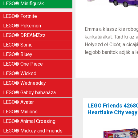
LEGO® Minifigurák
LEGO® Fortnite
LEGO® Pokémon
Emma a klassz kis robogój
LEGO® DREAMZzz
karikatúrákat. Tárd ki a
Helyezd el Cicót, a cicá
LEGO® Sonic
legjobb barátok adják a l
LEGO® Bluey
LEGO® One Piece
LEGO® Wicked
LEGO® Wednesday
LEGO® Gabby babaháza
LEGO® Avatar
LEGO Friends 4268
LEGO® Minions
Heartlake City vegy
LEGO® Animal Crossing
LEGO® Mickey and Friends