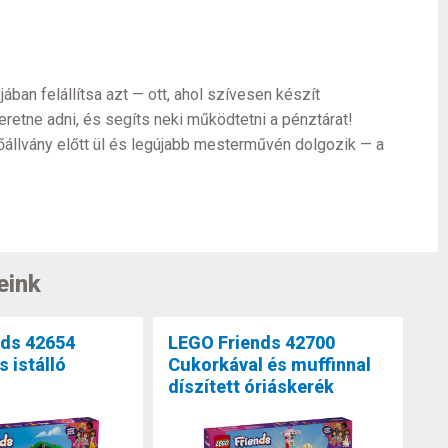
ában felállítsa azt — ott, ahol szívesen készít
eretne adni, és segíts neki működtetni a pénztárat!
tőállvány előtt ül és legújabb mesterművén dolgozik — a
eink
nds 42654
LEGO Friends 42700
 istálló
Cukorkával és muffinnal
díszített óriáskerék