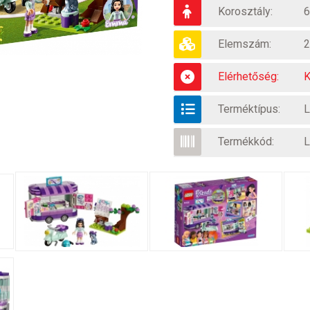
Korosztály:
6
Elemszám:
2
Elérhetőség:
K
Terméktípus:
L
Termékkód:
L