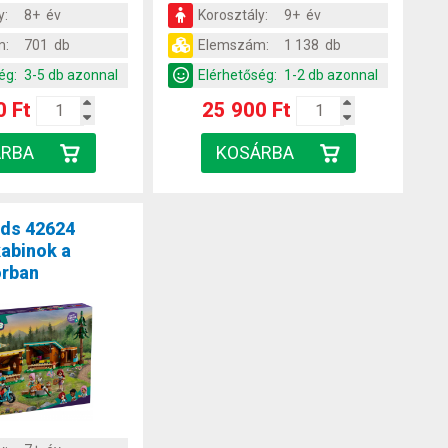
y:
8+ év
Korosztály:
9+ év
m:
701 db
Elemszám:
1 138 db
ég:
3-5 db azonnal
Elérhetőség:
1-2 db azonnal
0 Ft
25 900 Ft
nds 42624
abinok a
orban