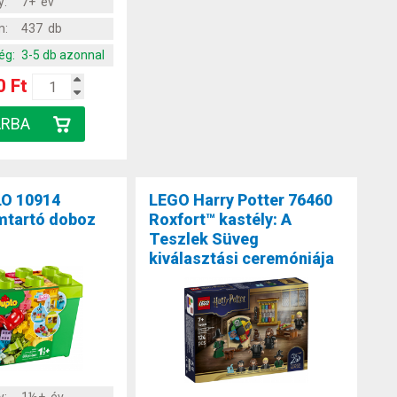
y:
7+ év
m:
437 db
ég:
3-5 db azonnal
0 Ft
O 10914
LEGO Harry Potter 76460
mtartó doboz
Roxfort™ kastély: A
Teszlek Süveg
kiválasztási ceremóniája