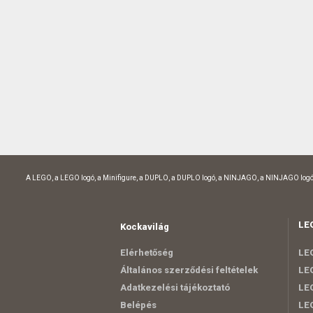
A LEGO, a LEGO logó, a Minifigure, a DUPLO, a DUPLO logó, a NINJAGO, a NINJAGO logó
LE
Kockavilág
Elérhetőség
LEG
Általános szerződési feltételek
LEG
Adatkezelési tájékoztató
LEG
Belépés
LE