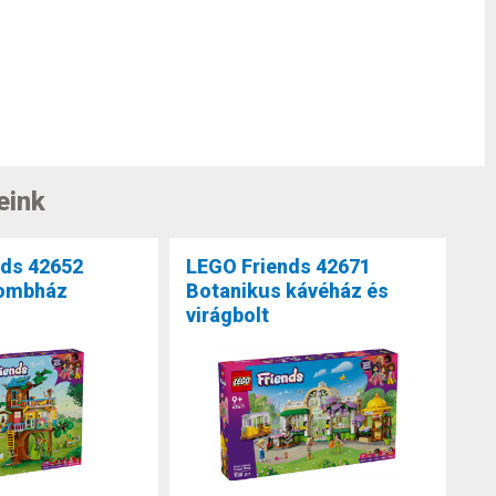
eink
nds 42652
LEGO Friends 42671
lombház
Botanikus kávéház és
virágbolt