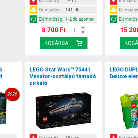
Korosztály:
4+ év
Korosztál
Elemszám:
141 db
Elemszá
Elérhetőség:
1-2 db azonnal
Elérhetős
8 700 Ft
15 20
6
LEGO Star Wars™ 75441
LEGO DUPL
d
Venator-osztályú támadó
Deluxe ele
cirkáló
2026