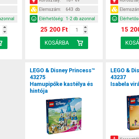
Korosztály:
18+ év
Korosztál
Elemszám:
643 db
Elemszá
azonnal
Elérhetőség:
1-2 db azonnal
Elérhetős
25 200 Ft
15 20
LEGO & Disney Princess™
LEGO & Dis
43275
43237
Hamupipőke kastélya és
Isabela vi
hintója