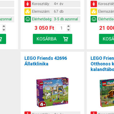
Korosztály:
4+ év
Korosztál
Elemszám:
67 db
Elemszá
azonnal
Elérhetőség:
3-5 db azonnal
Elérhetős
3 050 Ft
21 00
LEGO Friends 42696
LEGO Frie
Állatklinika
Otthonos k
kalandtáb