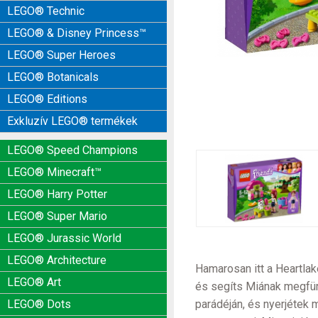
LEGO® Technic
LEGO® & Disney Princess™
LEGO® Super Heroes
LEGO® Botanicals
LEGO® Editions
Exkluzív LEGO® termékek
LEGO® Speed Champions
LEGO® Minecraft™
LEGO® Harry Potter
LEGO® Super Mario
LEGO® Jurassic World
LEGO® Architecture
Hamarosan itt a Heartlake
LEGO® Art
és segíts Miának megfürd
parádéján, és nyerjétek 
LEGO® Dots