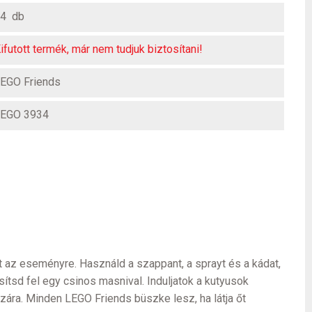
4 db
ifutott termék, már nem tudjuk biztosítani!
EGO Friends
EGO 3934
áját az eseményre. Használd a szappant, a sprayt és a kádat,
ítsd fel egy csinos masnival. Induljatok a kutyusok
ázára. Minden LEGO Friends büszke lesz, ha látja őt