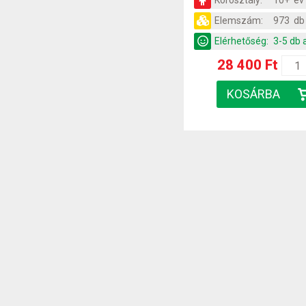
Korosztály:
10+ év
Elemszám:
973 db
Elérhetőség:
3-5 db 
28 400 Ft