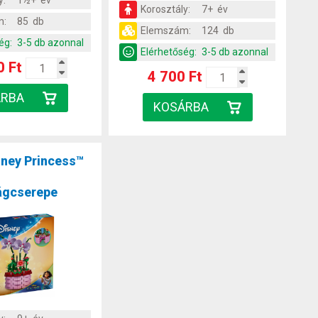
y:
1½+ év
Korosztály:
7+ év
m:
85 db
Elemszám:
124 db
ég:
3-5 db azonnal
Elérhetőség:
3-5 db azonnal
0 Ft
4 700 Ft
ney Princess™
rágcserepe