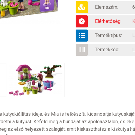
Elemszám:
6
Elérhetőség:
K
Terméktípus:
L
Termékkód:
L
 kutyakiállítás ideje, és Mia is felkészíti, kicsinosítja kutyusk
etni a kutyust. Keféld meg a bundáját az ápolóasztalon, és ékes
meg az első helyezett szalagját, amit kiakaszthatsz a kiskutya h