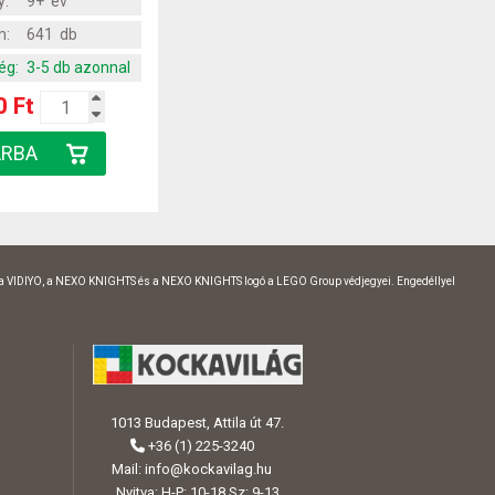
y:
9+ év
m:
641 db
ég:
3-5 db azonnal
0 Ft
 a VIDIYO, a NEXO KNIGHTS és a NEXO KNIGHTS logó a LEGO Group védjegyei. Engedéllyel
1013 Budapest, Attila út 47.
+36 (1) 225-3240
Mail:
info@kockavilag.hu
Nyitva: H-P: 10-18 Sz: 9-13