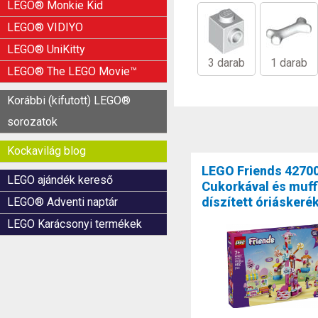
LEGO® Monkie Kid
LEGO® VIDIYO
LEGO® UniKitty
3 darab
1 darab
LEGO® The LEGO Movie™
Korábbi (kifutott) LEGO®
sorozatok
Kockavilág blog
LEGO Friends 4270
LEGO ajándék kereső
Cukorkával és muff
díszített óriáskeré
LEGO® Adventi naptár
LEGO Karácsonyi termékek