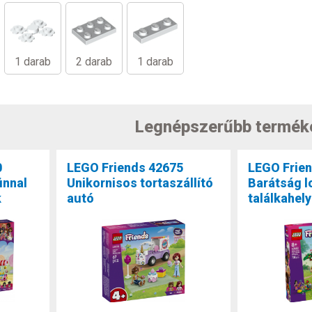
1 darab
2 darab
1 darab
Legnépszerűbb termék
0
LEGO Friends 42675
LEGO Frie
innal
Unikornisos tortaszállító
Barátság 
k
autó
találkahely