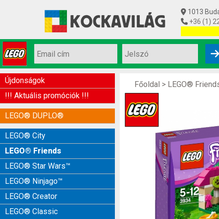
1013 Budap
+36 (1) 2
Utolsó készl
Újdonságok
Főoldal
>
LEGO® Friend
!!! Aktuális promóciók !!!
LEGO® DUPLO®
LEGO® City
LEGO® Friends
LEGO® Star Wars™
LEGO® Ninjago™
LEGO® Creator
LEGO® Classic