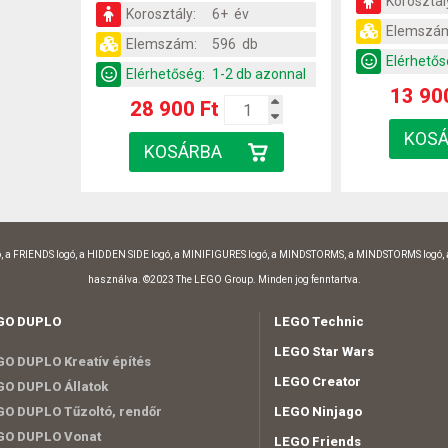
Korosztál
Korosztály:
6+ év
Elemszá
Elemszám:
596 db
Elérhetős
Elérhetőség:
1-2 db azonnal
13 90
28 900 Ft
, a FRIENDS logó, a HIDDEN SIDE logó, a MINIFIGURES logó, a MINDSTORMS, a MINDSTORMS logó,
használva. ©2023 The LEGO Group. Minden jog fenntartva.
GO DUPLO
LEGO Technic
LEGO Star Wars
O DUPLO Kreatív építés
LEGO Creator
O DUPLO Állatok
O DUPLO Tűzoltó, rendőr
LEGO Ninjago
GO DUPLO Vonat
LEGO Friends