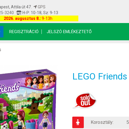
est, Attila út 47.
GPS
25-3240
H-P: 10-18, Sz: 9-13
etfrissítés: 2026.08.08 07:00:08
2026. augusztus 8.:
9-13h
REGISZTRÁCIÓ
JELSZÓ EMLÉKEZTETŐ
s
LEGO Friends
Korosztály:
5