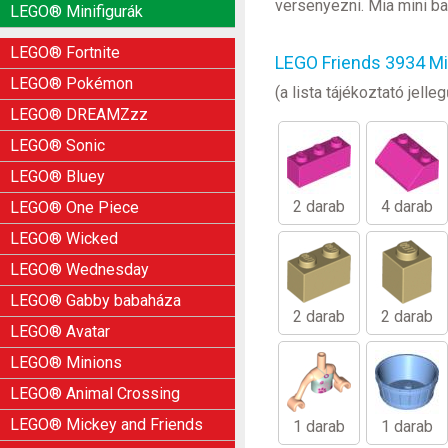
versenyezni. Mia mini ba
LEGO® Minifigurák
LEGO® Fortnite
LEGO Friends 3934 Mi
LEGO® Pokémon
(a lista tájékoztató jel
LEGO® DREAMZzz
LEGO® Sonic
LEGO® Bluey
2 darab
4 darab
LEGO® One Piece
LEGO® Wicked
LEGO® Wednesday
LEGO® Gabby babaháza
2 darab
2 darab
LEGO® Avatar
LEGO® Minions
LEGO® Animal Crossing
LEGO® Mickey and Friends
1 darab
1 darab