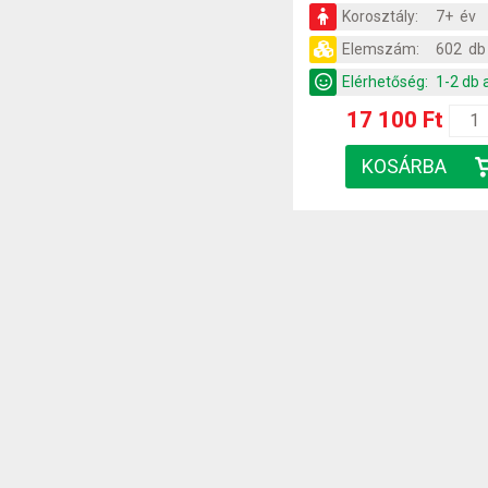
Korosztály:
7+ év
Elemszám:
602 db
Elérhetőség:
1-2 db 
17 100 Ft