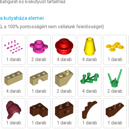
bafigurát és kiskutyust tartalmaz.
a kutyaháza elemei
legű, a 100% pontosságért nem vállalunk felelősséget)
1 darab
2 darab
4 darab
4 darab
1 darab
4 darab
1 darab
2 darab
4 darab
2 darab
1 darab
1 darab
1 darab
1 darab
1 darab