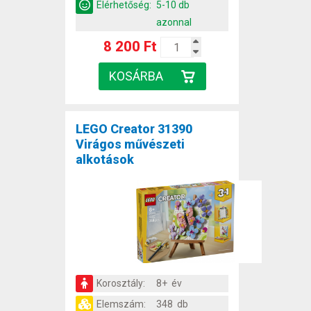
Elérhetőség:
5-10 db
azonnal
8 200 Ft
LEGO Creator 31390
Virágos művészeti
alkotások
Korosztály:
8+ év
Elemszám:
348 db