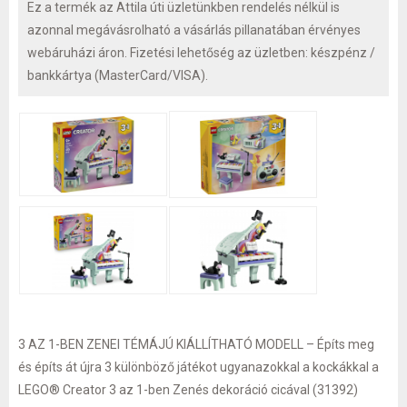
Ez a termék az Attila úti üzletünkben rendelés nélkül is
azonnal megávásrolható a vásárlás pillanatában érvényes
webáruházi áron. Fizetési lehetőség az üzletben: készpénz /
bankkártya (MasterCard/VISA).
3 AZ 1-BEN ZENEI TÉMÁJÚ KIÁLLÍTHATÓ MODELL – Építs meg
és építs át újra 3 különböző játékot ugyanazokkal a kockákkal a
LEGO® Creator 3 az 1-ben Zenés dekoráció cicával (31392)