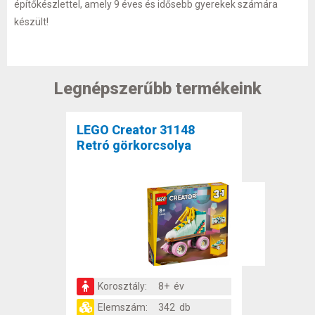
építőkészlettel, amely 9 éves és idősebb gyerekek számára
készült!
Legnépszerűbb termékeink
LEGO Creator 31148
Retró görkorcsolya
Korosztály:
8+ év
Elemszám:
342 db