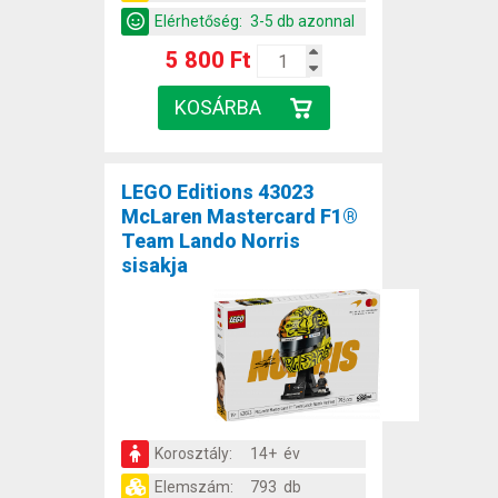
Elérhetőség:
3-5 db azonnal
5 800 Ft
LEGO Editions 43023
McLaren Mastercard F1®
Team Lando Norris
sisakja
Korosztály:
14+ év
Elemszám:
793 db