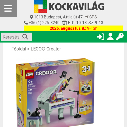
1013 Budapest, Attila út 47.
GPS
+36 (1) 225-3240
H-P: 10-18, Sz: 9-13
2026. augusztus 8.:
9-13h
Főoldal
>
LEGO® Creator