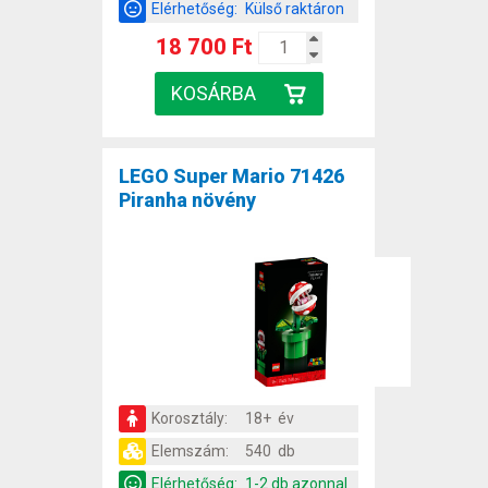
Elérhetőség:
Külső raktáron
18 700 Ft
LEGO Super Mario 71426
Piranha növény
Korosztály:
18+ év
Elemszám:
540 db
Elérhetőség:
1-2 db azonnal