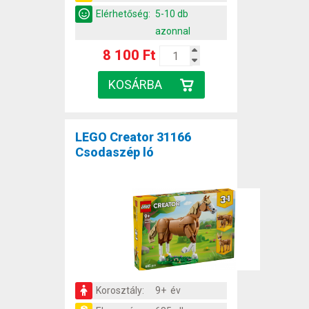
Elérhetőség:
5-10 db
azonnal
8 100 Ft
LEGO Creator 31166
Csodaszép ló
Korosztály:
9+ év