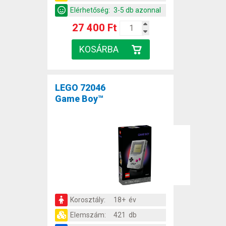
Elérhetőség:
3-5 db azonnal
27 400 Ft
LEGO 72046
Game Boy™
Korosztály:
18+ év
Elemszám:
421 db