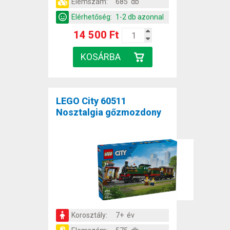
Elemszám:
685 db
Elérhetőség:
1-2 db azonnal
14 500 Ft
LEGO City 60511
Nosztalgia gőzmozdony
Korosztály:
7+ év