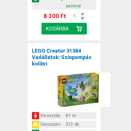
azonnal
8 300 Ft
LEGO Creator 31384
Vadállatok: Színpompás
kolibri
Korosztály:
8+ év
Elemszám:
312 db