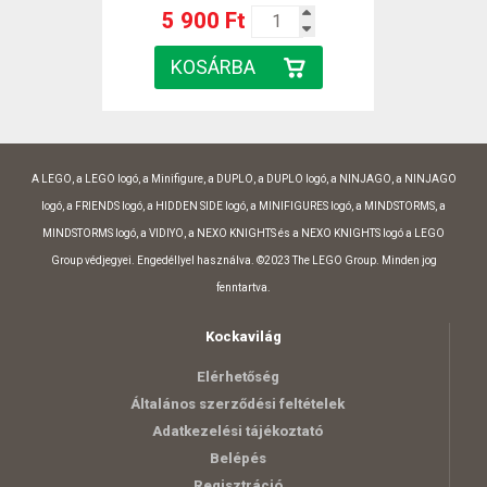
5 900 Ft
A LEGO, a LEGO logó, a Minifigure, a DUPLO, a DUPLO logó, a NINJAGO, a NINJAGO
logó, a FRIENDS logó, a HIDDEN SIDE logó, a MINIFIGURES logó, a MINDSTORMS, a
MINDSTORMS logó, a VIDIYO, a NEXO KNIGHTS és a NEXO KNIGHTS logó a LEGO
Group védjegyei. Engedéllyel használva. ©2023 The LEGO Group. Minden jog
fenntartva.
Kockavilág
Elérhetőség
Általános szerződési feltételek
Adatkezelési tájékoztató
Belépés
Regisztráció