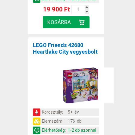
19 900 Ft
LEGO Friends 42680
Heartlake City vegyesbolt
Korosztály:
5+ év
Elemszám:
176 db
Elérhetőség:
1-2 db azonnal