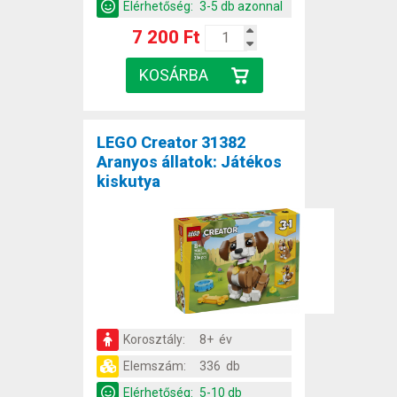
Elérhetőség:
3-5 db azonnal
7 200 Ft
LEGO Creator 31382
Aranyos állatok: Játékos
kiskutya
Korosztály:
8+ év
Elemszám:
336 db
Elérhetőség:
5-10 db