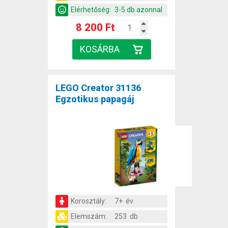
Elérhetőség:
3-5 db azonnal
8 200 Ft
LEGO Creator 31136
Egzotikus papagáj
Korosztály:
7+ év
Elemszám:
253 db