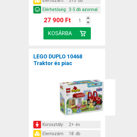
Elemszám:
575 db
Elérhetőség:
3-5 db azonnal
27 900 Ft
LEGO DUPLO 10468
Traktor és piac
Korosztály:
2+ év
Elemszám:
18 db