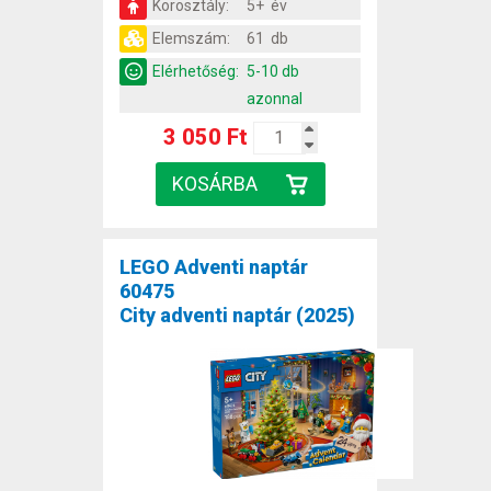
Korosztály:
5+ év
Elemszám:
61 db
Elérhetőség:
5-10 db
azonnal
3 050 Ft
LEGO Adventi naptár
60475
City adventi naptár (2025)