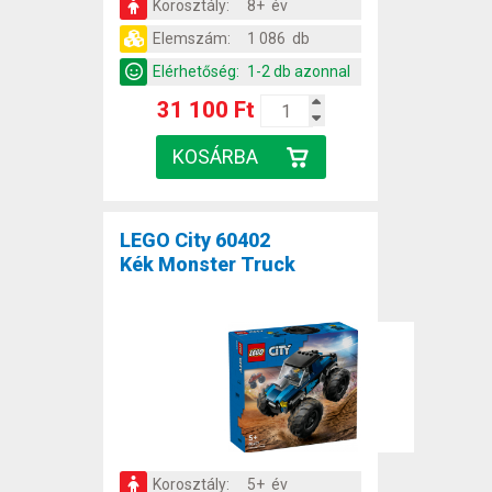
Korosztály:
8+ év
Elemszám:
1 086 db
Elérhetőség:
1-2 db azonnal
31 100 Ft
LEGO City 60402
Kék Monster Truck
Korosztály:
5+ év