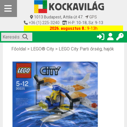
1013 Budapest, Attila út 47.
GPS
+36 (1) 225-3240
H-P: 10-18, Sz: 9-13
2026. augusztus 8.:
9-13h
Főoldal
>
LEGO® City
>
LEGO City Parti őrség, hajók