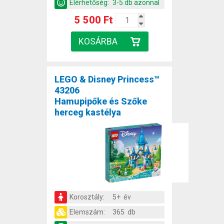
Elérhetőség:
3-5 db azonnal
5 500 Ft
LEGO & Disney Princess™
43206
Hamupipőke és Szőke
herceg kastélya
Korosztály:
5+ év
Elemszám:
365 db