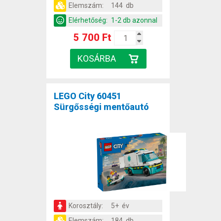
Elemszám:
144 db
Elérhetőség:
1-2 db azonnal
5 700 Ft
LEGO City 60451
Sürgősségi mentőautó
Korosztály:
5+ év
Elemszám:
184 db