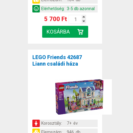
Elérhetőség:
3-5 db azonnal
5 700 Ft
LEGO Friends 42687
Liann családi háza
Korosztály:
7+ év
Elemszám:
946 db