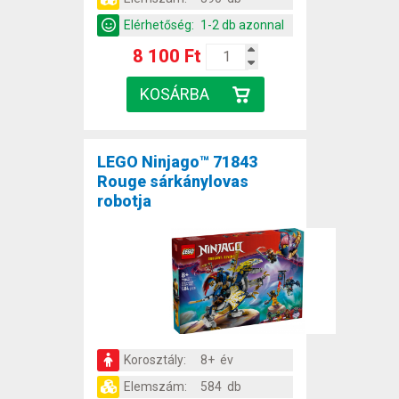
Elérhetőség:
1-2 db azonnal
8 100 Ft
LEGO Ninjago™ 71843
Rouge sárkánylovas
robotja
Korosztály:
8+ év
Elemszám:
584 db