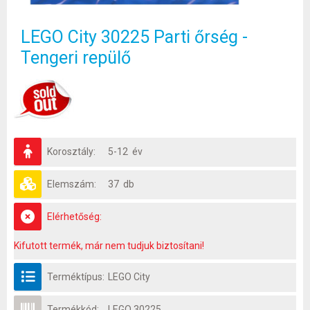
LEGO City 30225 Parti őrség -
Tengeri repülő
Korosztály:
5-12 év
Elemszám:
37 db
Elérhetőség:
Kifutott termék, már nem tudjuk biztosítani!
Terméktípus:
LEGO City
Termékkód:
LEGO 30225