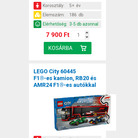
Korosztály:
5+ év
Elemszám:
186 db
Elérhetőség:
3-5 db azonnal
7 900 Ft
LEGO City 60445
F1®-es kamion, RB20 és
AMR24 F1®-es autókkal