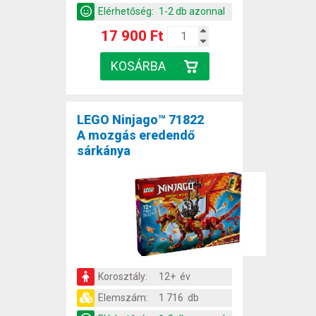
Elérhetőség:
1-2 db azonnal
17 900 Ft
LEGO Ninjago™ 71822
A mozgás eredendő
sárkánya
Korosztály:
12+ év
Elemszám:
1 716 db