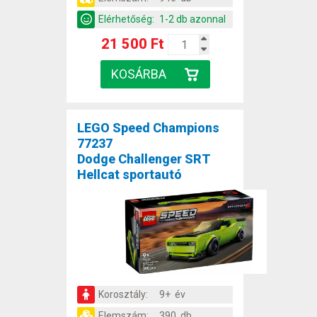
Elérhetőség:
1-2 db azonnal
21 500 Ft
LEGO Speed Champions
77237
Dodge Challenger SRT
Hellcat sportautó
Korosztály:
9+ év
Elemszám:
390 db