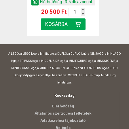
Elérhetőség:
3-5 db azonnal
20 500 Ft
A LEGO, a LEGO logó, a Minifigure, a DUPLO, a DUPLO logó, a NINJAGO, a NINJAGO
logó, a FRIENDS logó, a HIDDEN SIDE logó, a MINIFIGURES logó, a MINDSTORMS, a
MINDSTORMS logó, a VIDIYO, a NEXO KNIGHTS és a NEXO KNIGHTS logó a LEGO
Group védjegyei. Engedéllyel használva. ©2023 The LEGO Group. Minden jog
fenntartva.
Kockavilág
Elérhetőség
Általános szerződési feltételek
Adatkezelési tájékoztató
Belépés