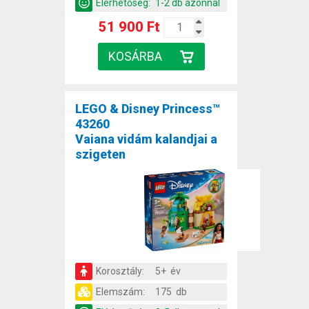
Elérhetőség:
1-2 db azonnal
51 900 Ft
LEGO & Disney Princess™
43260
Vaiana vidám kalandjai a
szigeten
Korosztály:
5+ év
Elemszám:
175 db