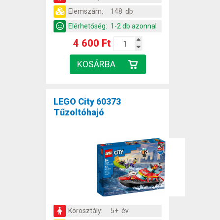
Elemszám:
148 db
Elérhetőség:
1-2 db azonnal
4 600 Ft
LEGO City 60373
Tűzoltóhajó
Korosztály:
5+ év