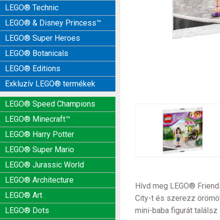
LEGO® Technic
LEGO® & Disney Princess™
LEGO® Super Heroes
LEGO® Botanicals
LEGO® Editions
Exkluzív LEGO® termékek
LEGO® Speed Champions
LEGO® Minecraft™
LEGO® Harry Potter
LEGO® Super Mario
LEGO® Jurassic World
LEGO® Architecture
Hívd meg LEGO® Friends 
LEGO® Art
City-t és szerezz örömö
mini-baba figurát találs
LEGO® Dots