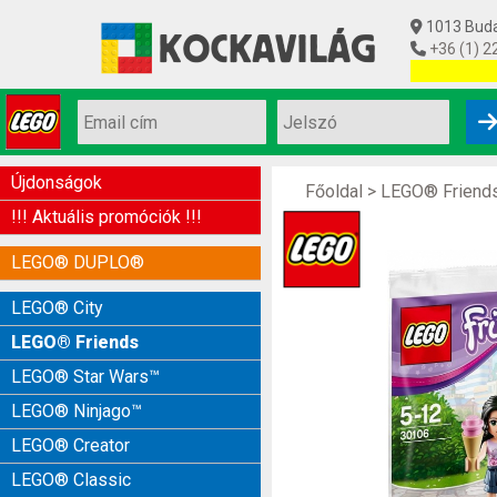
1013 Budap
+36 (1) 2
Utolsó készl
Újdonságok
Főoldal
>
LEGO® Friend
!!! Aktuális promóciók !!!
LEGO® DUPLO®
LEGO® City
LEGO® Friends
LEGO® Star Wars™
LEGO® Ninjago™
LEGO® Creator
LEGO® Classic