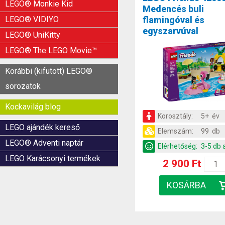
LEGO® Monkie Kid
Medencés buli
flamingóval és
LEGO® VIDIYO
egyszarvúval
LEGO® UniKitty
LEGO® The LEGO Movie™
Korábbi (kifutott) LEGO®
sorozatok
Kockavilág blog
Korosztály:
5+ év
LEGO ajándék kereső
Elemszám:
99 db
LEGO® Adventi naptár
Elérhetőség:
3-5 db 
LEGO Karácsonyi termékek
2 900 Ft