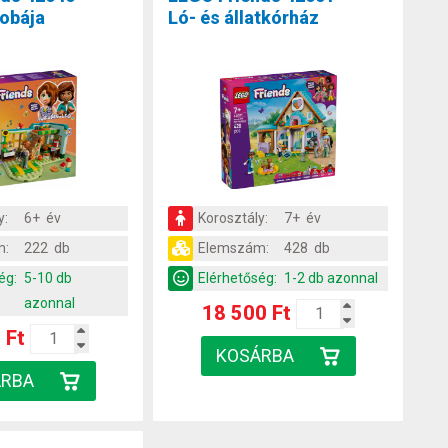
obája
Ló- és állatkórház
y:
6+ év
Korosztály:
7+ év
m:
222 db
Elemszám:
428 db
ég:
5-10 db
Elérhetőség:
1-2 db azonnal
azonnal
18 500 Ft
 Ft