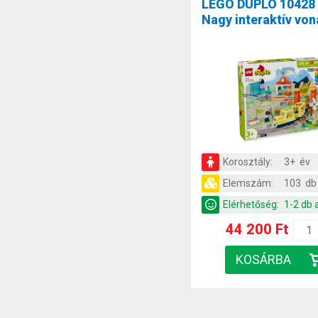
LEGO DUPLO 10428
Nagy interaktív von
Korosztály:
3+ év
Elemszám:
103 db
Elérhetőség:
1-2 db 
44 200 Ft