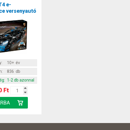
T4 e-
ce versenyautó
y:
10+ év
m:
836 db
ég:
1-2 db azonnal
0 Ft