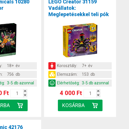
nicals 10280
LEGO Creator 31159
or
Vadállatok:
Meglepetésekkel teli pók
y:
18+ év
Korosztály:
7+ év
m:
756 db
Elemszám:
153 db
ég:
3-5 db azonnal
Elérhetőség:
3-5 db azonnal
0 Ft
4 000 Ft
nic 42176