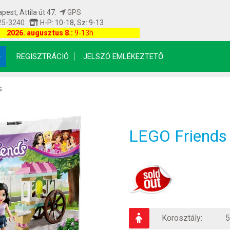
est, Attila út 47.
GPS
25-3240
H-P: 10-18, Sz: 9-13
etfrissítés: 2026.08.07 17:00:09
2026. augusztus 8.:
9-13h
REGISZTRÁCIÓ
JELSZÓ EMLÉKEZTETŐ
s
LEGO Friends 
Korosztály:
5