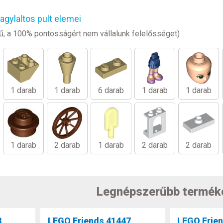
gylaltos pult elemei
legű, a 100% pontosságért nem vállalunk felelősséget)
1 darab
1 darab
6 darab
1 darab
1 darab
1 darab
2 darab
1 darab
2 darab
2 darab
Legnépszerűbb termék
8
LEGO Friends 41447
LEGO Frie