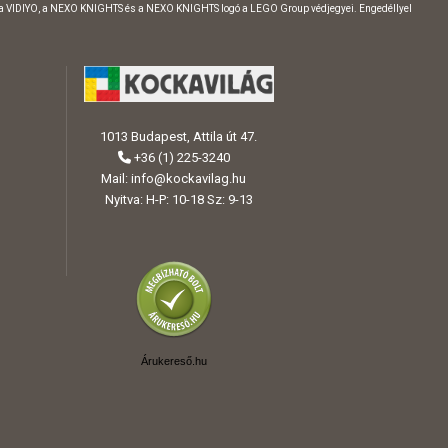
 a VIDIYO, a NEXO KNIGHTS és a NEXO KNIGHTS logó a LEGO Group védjegyei. Engedéllyel
1013 Budapest, Attila út 47.
+36 (1) 225-3240
Mail:
info@kockavilag.hu
Nyitva: H-P: 10-18 Sz: 9-13
Árukereső.hu