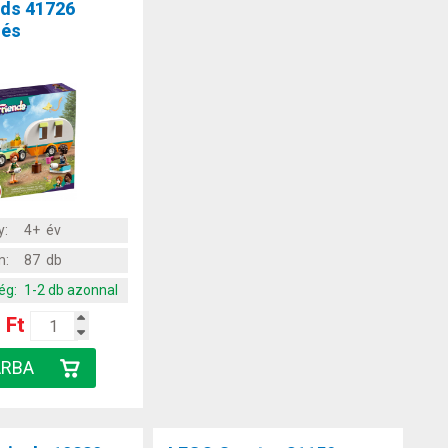
nds 41726
zés
y:
4+ év
m:
87 db
ég:
1-2 db azonnal
 Ft