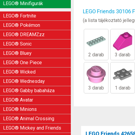
LEGO® Minifigurák
LEGO Friends 30106 Fa
LEGO® Fortnite
(a lista tájékoztató jel
LEGO® Pokémon
LEGO® DREAMZzz
LEGO® Sonic
LEGO® Bluey
2 darab
3 darab
LEGO® One Piece
LEGO® Wicked
LEGO® Wednesday
3 darab
1 darab
LEGO® Gabby babaháza
LEGO® Avatar
LEGO® Minions
LEGO® Animal Crossing
LEGO® Mickey and Friends
LEGO Friends 4265