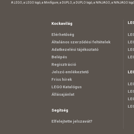
A LEGO, a LEGO logó, a Minifigure, a DUPLO, a DUPLO logó, a NINJAGO, a NINJAGO logó
LE
Kockavilág
Elérhetőség
LEG
Általános szerződési feltételek
LEG
Adatkezelési tájékoztató
LEG
Belépés
LE
Regisztráció
Jelszó emlékeztető
LE
Friss hírek
LEG
LEGO Katalógus
LEG
Állásajánlat
LEG
LEG
Segítség
Elfelejtette jelszavát?