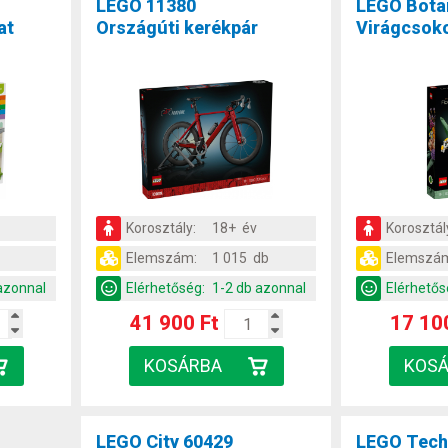
LEGO 11380
LEGO Bota
at
Országúti kerékpár
Virágcsok
Korosztály:
18+ év
Korosztál
Elemszám:
1 015 db
Elemszá
azonnal
Elérhetőség:
1-2 db azonnal
Elérhetős
41 900 Ft
17 10
LEGO City 60429
LEGO Tech