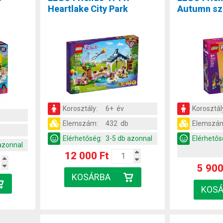
Heartlake City Park
Autumn sz
Korosztály:
6+ év
Korosztál
Elemszám:
432 db
Elemszá
Elérhetőség:
3-5 db azonnal
Elérhetős
azonnal
12 000 Ft
5 900