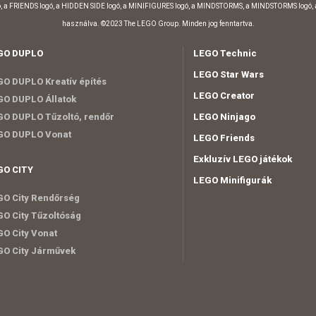
, a FRIENDS logó, a HIDDEN SIDE logó, a MINIFIGURES logó, a MINDSTORMS, a MINDSTORMS logó,
használva. ©2023 The LEGO Group. Minden jog fenntartva.
GO DUPLO
LEGO Technic
LEGO Star Wars
O DUPLO Kreatív építés
LEGO Creator
O DUPLO Állatok
O DUPLO Tűzoltó, rendőr
LEGO Ninjago
GO DUPLO Vonat
LEGO Friends
Exkluzív LEGO játékok
GO CITY
LEGO Minifigurák
O City Rendőrség
O City Tűzoltóság
O City Vonat
O City Járművek