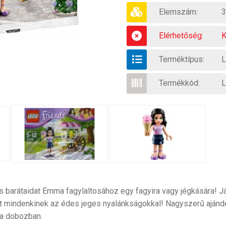
Elemszám:
3
Elérhetőség:
K
Terméktípus:
L
Termékkód:
L
barátaidat Emma fagylaltosához egy fagyira vagy jégkására! Já
t mindenkinek az édes jeges nyalánkságokkal! Nagyszerű aján
z a dobozban.