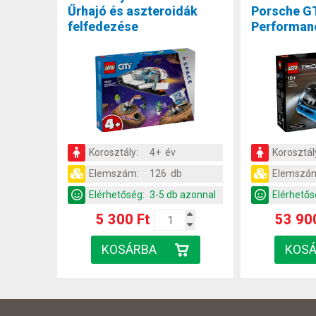
Űrhajó és aszteroidák
Porsche G
felfedezése
Performan
Korosztály:
4+ év
Korosztál
Elemszám:
126 db
Elemszá
Elérhetőség:
3-5 db azonnal
Elérhetős
5 300 Ft
53 90