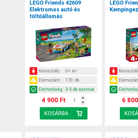
LEGO Friends 42609
LEGO Frie
Elektromos autó és
Kempinge
töltőállomás
Korosztály:
6+ év
Korosztál
Elemszám:
170 db
Elemszá
Elérhetőség:
3-5 db azonnal
Elérhetős
4 900 Ft
6 800